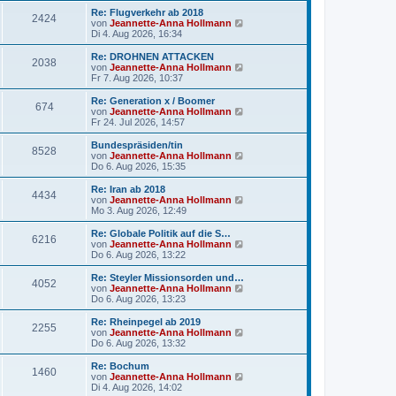
t
r
e
Re: Flugverkehr ab 2018
r
2424
B
s
N
von
Jeannette-Anna Hollmann
a
e
t
e
Di 4. Aug 2026, 16:34
g
i
e
u
t
r
e
Re: DROHNEN ATTACKEN
r
2038
B
s
N
von
Jeannette-Anna Hollmann
a
e
t
e
Fr 7. Aug 2026, 10:37
g
i
e
u
t
r
e
Re: Generation x / Boomer
r
674
B
s
N
von
Jeannette-Anna Hollmann
a
e
t
e
Fr 24. Jul 2026, 14:57
g
i
e
u
t
r
e
Bundespräsiden/tin
r
8528
B
s
N
von
Jeannette-Anna Hollmann
a
e
t
e
Do 6. Aug 2026, 15:35
g
i
e
u
t
r
e
Re: Iran ab 2018
r
4434
B
s
N
von
Jeannette-Anna Hollmann
a
e
t
e
Mo 3. Aug 2026, 12:49
g
i
e
u
t
r
e
Re: Globale Politik auf die S…
r
6216
B
s
N
von
Jeannette-Anna Hollmann
a
e
t
e
Do 6. Aug 2026, 13:22
g
i
e
u
t
r
e
Re: Steyler Missionsorden und…
r
4052
B
s
N
von
Jeannette-Anna Hollmann
a
e
t
e
Do 6. Aug 2026, 13:23
g
i
e
u
t
r
e
Re: Rheinpegel ab 2019
r
2255
B
s
N
von
Jeannette-Anna Hollmann
a
e
t
e
Do 6. Aug 2026, 13:32
g
i
e
u
t
r
e
Re: Bochum
r
1460
B
s
N
von
Jeannette-Anna Hollmann
a
e
t
e
Di 4. Aug 2026, 14:02
g
i
e