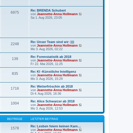
r
t
a
e
g
r
Re: BRENDA Schubert
6975
B
N
von
Jeannette-Anna Hollmann
e
e
Sa 1. Aug 2026, 23:05
i
u
t
e
r
s
a
t
g
e
r
Re: Unser Team sind wir :)))
B
2248
N
von
Jeannette-Anna Hollmann
e
e
Mo 3. Aug 2026, 02:22
i
u
t
e
r
Re: Forenstatistik ab 2018
139
s
a
N
von
Jeannette-Anna Hollmann
t
g
e
Fr 22. Mai 2026, 11:25
e
u
r
e
Re: KI -Künstliche Intelligenz
835
B
s
N
von
Jeannette-Anna Hollmann
e
t
e
Mo 3. Aug 2026, 15:29
i
e
u
t
r
e
Re: Wetterfröschin ab 2018
r
1716
B
s
N
von
Jeannette-Anna Hollmann
a
e
t
e
Di 4. Aug 2026, 16:36
g
i
e
u
t
r
e
Re: Alice Schwarzer ab 2018
r
1004
B
s
N
von
Jeannette-Anna Hollmann
a
e
t
e
Mo 3. Aug 2026, 12:53
g
i
e
u
t
r
e
r
B
s
BEITRÄGE
LETZTER BEITRAG
a
e
t
g
i
e
Re: Lesben feiern keinen Karn…
1578
t
r
N
von
Jeannette-Anna Hollmann
r