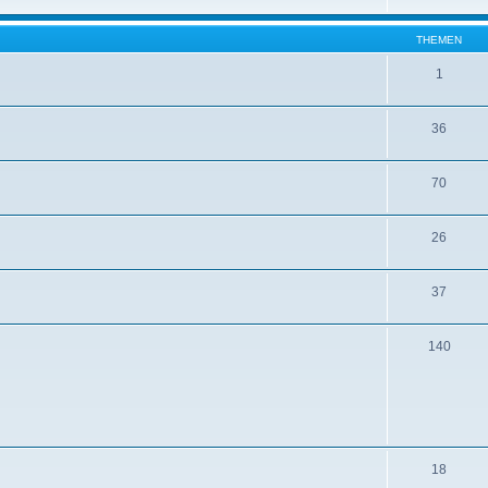
THEMEN
1
36
70
26
37
140
18