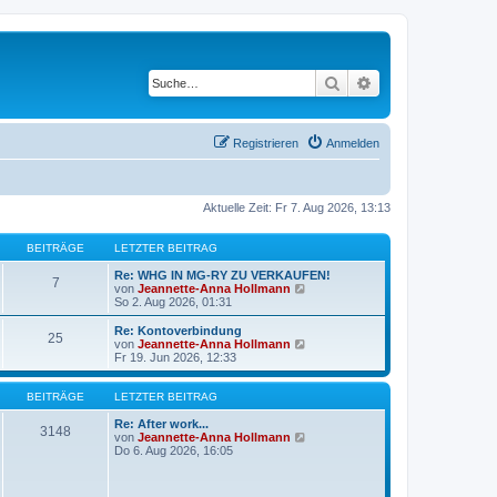
Suche
Erweiterte Suche
Registrieren
Anmelden
Aktuelle Zeit: Fr 7. Aug 2026, 13:13
BEITRÄGE
LETZTER BEITRAG
Re: WHG IN MG-RY ZU VERKAUFEN!
7
N
von
Jeannette-Anna Hollmann
e
So 2. Aug 2026, 01:31
u
e
Re: Kontoverbindung
25
s
N
von
Jeannette-Anna Hollmann
t
e
Fr 19. Jun 2026, 12:33
e
u
r
e
B
s
BEITRÄGE
LETZTER BEITRAG
e
t
i
e
Re: After work...
3148
t
r
N
von
Jeannette-Anna Hollmann
r
B
e
Do 6. Aug 2026, 16:05
a
e
u
g
i
e
t
s