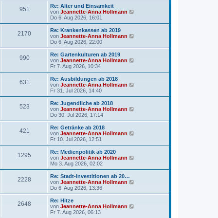
g
i
e
Re: Alter und Einsamkeit
951
t
s
N
von
Jeannette-Anna Hollmann
r
t
e
Do 6. Aug 2026, 16:01
a
e
u
g
r
e
Re: Krankenkassen ab 2019
2170
B
s
N
von
Jeannette-Anna Hollmann
e
t
e
Do 6. Aug 2026, 22:00
i
e
u
t
r
e
Re: Gartenkulturen ab 2019
r
990
B
s
N
von
Jeannette-Anna Hollmann
a
e
t
e
Fr 7. Aug 2026, 10:34
g
i
e
u
t
r
e
Re: Ausbildungen ab 2018
r
631
B
s
N
von
Jeannette-Anna Hollmann
a
e
t
e
Fr 31. Jul 2026, 14:40
g
i
e
u
t
r
e
Re: Jugendliche ab 2018
r
523
B
s
N
von
Jeannette-Anna Hollmann
a
e
t
e
Do 30. Jul 2026, 17:14
g
i
e
u
t
r
e
Re: Getränke ab 2018
r
421
B
s
N
von
Jeannette-Anna Hollmann
a
e
t
e
Fr 10. Jul 2026, 12:51
g
i
e
u
t
r
e
Re: Medienpolitik ab 2020
r
1295
B
s
N
von
Jeannette-Anna Hollmann
a
e
t
e
Mo 3. Aug 2026, 02:02
g
i
e
u
t
r
e
Re: Stadt-Investitionen ab 20…
r
2228
B
s
N
von
Jeannette-Anna Hollmann
a
e
t
e
Do 6. Aug 2026, 13:36
g
i
e
u
t
r
e
Re: Hitze
r
2648
B
s
N
von
Jeannette-Anna Hollmann
a
e
t
e
Fr 7. Aug 2026, 06:13
g
i
e
u