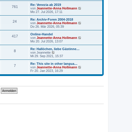
u
t
r
e
Re: Venezia ab 2019
r
761
B
s
N
von
Jeannette-Anna Hollmann
a
e
t
e
Mo 27. Jul 2026, 17:11
g
i
e
u
t
r
e
Re: Archiv-Foren 2004-2018
r
24
B
s
N
von
Jeannette-Anna Hollmann
a
e
t
e
Do 26. Mär 2026, 05:39
g
i
e
u
t
r
e
Online-Handel
r
417
B
s
N
von
Jeannette-Anna Hollmann
a
e
t
e
Mo 20. Jul 2026, 13:07
g
i
e
u
t
r
e
Re: Hallöchen, liebe Gästinne…
r
8
B
s
N
von
Jeannette
a
e
t
e
Mi 29. Sep 2021, 15:37
g
i
e
u
t
r
e
Re: This site in other langua…
r
7
B
s
N
von
Jeannette-Anna Hollmann
a
e
t
e
Fr 20. Jan 2023, 16:29
g
i
e
u
t
r
e
r
B
s
a
e
t
g
i
e
t
r
r
B
a
e
g
i
t
r
a
g