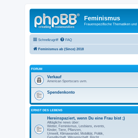
Feminismus
Frauenspezifische Thematiken und
Schnellzugriff
FAQ
Feminismus ab (Since) 2018
FORUM
Verkauf
American Sportscars uvm.
Spendenkonto
ERNST DES LEBENS
Hereinspaziert, wenn Du eine Frau bist ;)
Alltägliche news über:
Wetter, Feminismus, Lesbians, events,
Kinder, Tiere, Pflanzen,
Umwelt, Klimawandel, Mobilität, Politik,
Gesellschaft, Wissenschaft, Recht,