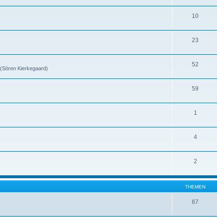
10
23
52
 (Sören Kierkegaard)
59
1
4
2
THEMEN
67