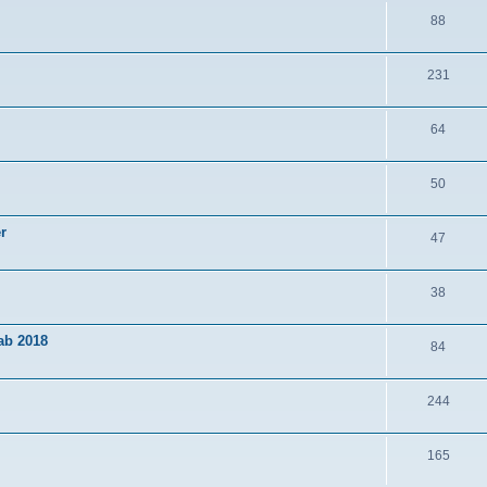
88
231
64
50
r
47
38
ab 2018
84
244
165