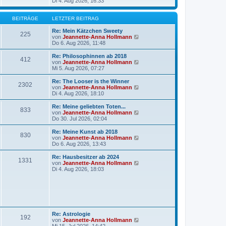
B
e
Di 4. Aug 2026, 16:33
a
e
u
g
i
e
t
s
BEITRÄGE
LETZTER BEITRAG
r
t
a
e
Re: Mein Kätzchen Sweety
225
g
r
N
von
Jeannette-Anna Hollmann
B
e
Do 6. Aug 2026, 11:48
e
u
i
e
Re: Philosophinnen ab 2018
412
t
s
N
von
Jeannette-Anna Hollmann
r
t
e
Mi 5. Aug 2026, 07:27
a
e
u
g
r
e
Re: The Looser is the Winner
2302
B
s
N
von
Jeannette-Anna Hollmann
e
t
e
Di 4. Aug 2026, 18:10
i
e
u
t
r
e
Re: Meine geliebten Toten...
r
833
B
s
N
von
Jeannette-Anna Hollmann
a
e
t
e
Do 30. Jul 2026, 02:04
g
i
e
u
t
r
e
Re: Meine Kunst ab 2018
r
830
B
s
N
von
Jeannette-Anna Hollmann
a
e
t
e
Do 6. Aug 2026, 13:43
g
i
e
u
t
r
e
Re: Hausbesitzer ab 2024
r
1331
B
s
N
von
Jeannette-Anna Hollmann
a
e
t
e
Di 4. Aug 2026, 18:03
g
i
e
u
t
r
e
r
B
s
a
e
t
g
i
e
t
r
r
B
Re: Astrologie
a
192
e
N
von
Jeannette-Anna Hollmann
g
i
e