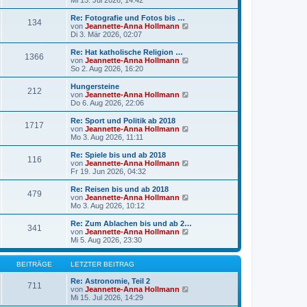
Mi 15. Jul 2026, 14:42
t
u
r
e
Re: Fotografie und Fotos bis …
a
134
s
N
von
Jeannette-Anna Hollmann
g
t
e
Di 3. Mär 2026, 02:07
e
u
r
e
Re: Hat katholische Religion …
1366
B
s
N
von
Jeannette-Anna Hollmann
e
t
e
So 2. Aug 2026, 16:20
i
e
u
t
r
e
Hungersteine
r
212
B
s
N
von
Jeannette-Anna Hollmann
a
e
t
e
Do 6. Aug 2026, 22:06
g
i
e
u
t
r
e
Re: Sport und Politik ab 2018
r
1717
B
s
N
von
Jeannette-Anna Hollmann
a
e
t
e
Mo 3. Aug 2026, 11:11
g
i
e
u
t
r
e
Re: Spiele bis und ab 2018
r
116
B
s
N
von
Jeannette-Anna Hollmann
a
e
t
e
Fr 19. Jun 2026, 04:32
g
i
e
u
t
r
e
Re: Reisen bis und ab 2018
r
479
B
s
N
von
Jeannette-Anna Hollmann
a
e
t
e
Mo 3. Aug 2026, 10:12
g
i
e
u
t
r
e
Re: Zum Ablachen bis und ab 2…
r
341
B
s
N
von
Jeannette-Anna Hollmann
a
e
t
e
Mi 5. Aug 2026, 23:30
g
i
e
u
t
r
e
r
B
s
BEITRÄGE
LETZTER BEITRAG
a
e
t
g
i
e
Re: Astronomie, Teil 2
711
t
r
N
von
Jeannette-Anna Hollmann
r
B
e
Mi 15. Jul 2026, 14:29
a
e
u