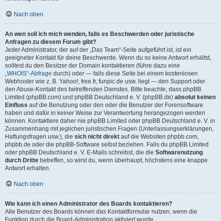
Nach oben
An wen soll ich mich wenden, falls es Beschwerden oder juristische
Anfragen zu diesem Forum gibt?
Jeder Administrator, der auf der „Das Team“-Seite aufgeführt ist, ist ein
geeigneter Kontakt für deine Beschwerde. Wenn du so keine Antwort erhältst,
solltest du den Besitzer der Domain kontaktieren (führe dazu eine
„WHOIS“-Abfrage
durch) oder — falls diese Seite bei einem kostenlosen
Webhoster wie z. B. Yahoo!, free.fr, funpic.de usw. liegt — den Support oder
den Abuse-Kontakt des betreffenden Dienstes. Bitte beachte, dass phpBB
Limited (phpBB.com) und phpBB Deutschland e. V. (phpBB.de)
absolut keinen
Einfluss
auf die Benutzung oder den oder die Benutzer der Forensoftware
haben und dafür in keiner Weise zur Verantwortung herangezogen werden
können. Kontaktiere daher nie phpBB Limited oder phpBB Deutschland e. V. in
Zusammenhang mit jeglichen juristischen Fragen (Unterlassungserklärungen,
Haftungsfragen usw.), die
sich nicht direkt
auf die Websiten phpbb.com,
phpbb.de oder die phpBB-Software selbst beziehen. Falls du phpBB Limited
oder phpBB Deutschland e. V. E-Mails schreibst, die die
Softwarenutzung
durch Dritte
betreffen, so wirst du, wenn überhaupt, höchstens eine knappe
Antwort erhalten.
Nach oben
Wie kann ich einen Administrator des Boards kontaktieren?
Alle Benutzer des Boards können das Kontaktformular nutzen, wenn die
Funktion durch die Board-Administration aktiviert wurde.