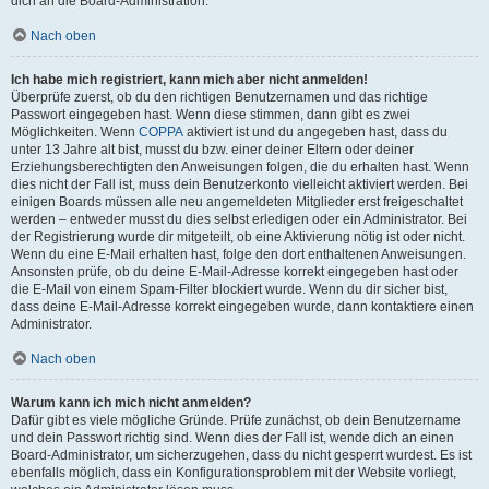
dich an die Board-Administration.
Nach oben
Ich habe mich registriert, kann mich aber nicht anmelden!
Überprüfe zuerst, ob du den richtigen Benutzernamen und das richtige
Passwort eingegeben hast. Wenn diese stimmen, dann gibt es zwei
Möglichkeiten. Wenn
COPPA
aktiviert ist und du angegeben hast, dass du
unter 13 Jahre alt bist, musst du bzw. einer deiner Eltern oder deiner
Erziehungsberechtigten den Anweisungen folgen, die du erhalten hast. Wenn
dies nicht der Fall ist, muss dein Benutzerkonto vielleicht aktiviert werden. Bei
einigen Boards müssen alle neu angemeldeten Mitglieder erst freigeschaltet
werden – entweder musst du dies selbst erledigen oder ein Administrator. Bei
der Registrierung wurde dir mitgeteilt, ob eine Aktivierung nötig ist oder nicht.
Wenn du eine E-Mail erhalten hast, folge den dort enthaltenen Anweisungen.
Ansonsten prüfe, ob du deine E-Mail-Adresse korrekt eingegeben hast oder
die E-Mail von einem Spam-Filter blockiert wurde. Wenn du dir sicher bist,
dass deine E-Mail-Adresse korrekt eingegeben wurde, dann kontaktiere einen
Administrator.
Nach oben
Warum kann ich mich nicht anmelden?
Dafür gibt es viele mögliche Gründe. Prüfe zunächst, ob dein Benutzername
und dein Passwort richtig sind. Wenn dies der Fall ist, wende dich an einen
Board-Administrator, um sicherzugehen, dass du nicht gesperrt wurdest. Es ist
ebenfalls möglich, dass ein Konfigurationsproblem mit der Website vorliegt,