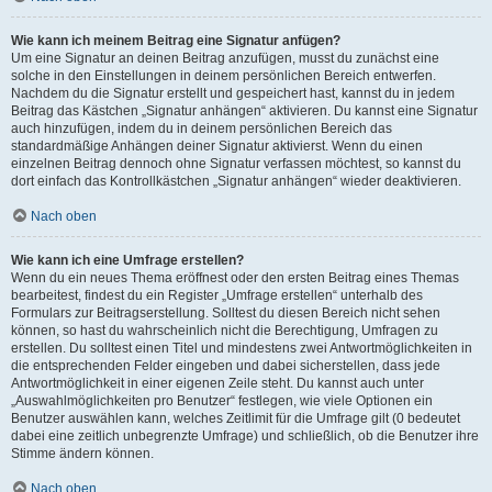
Wie kann ich meinem Beitrag eine Signatur anfügen?
Um eine Signatur an deinen Beitrag anzufügen, musst du zunächst eine
solche in den Einstellungen in deinem persönlichen Bereich entwerfen.
Nachdem du die Signatur erstellt und gespeichert hast, kannst du in jedem
Beitrag das Kästchen „Signatur anhängen“ aktivieren. Du kannst eine Signatur
auch hinzufügen, indem du in deinem persönlichen Bereich das
standardmäßige Anhängen deiner Signatur aktivierst. Wenn du einen
einzelnen Beitrag dennoch ohne Signatur verfassen möchtest, so kannst du
dort einfach das Kontrollkästchen „Signatur anhängen“ wieder deaktivieren.
Nach oben
Wie kann ich eine Umfrage erstellen?
Wenn du ein neues Thema eröffnest oder den ersten Beitrag eines Themas
bearbeitest, findest du ein Register „Umfrage erstellen“ unterhalb des
Formulars zur Beitragserstellung. Solltest du diesen Bereich nicht sehen
können, so hast du wahrscheinlich nicht die Berechtigung, Umfragen zu
erstellen. Du solltest einen Titel und mindestens zwei Antwortmöglichkeiten in
die entsprechenden Felder eingeben und dabei sicherstellen, dass jede
Antwortmöglichkeit in einer eigenen Zeile steht. Du kannst auch unter
„Auswahlmöglichkeiten pro Benutzer“ festlegen, wie viele Optionen ein
Benutzer auswählen kann, welches Zeitlimit für die Umfrage gilt (0 bedeutet
dabei eine zeitlich unbegrenzte Umfrage) und schließlich, ob die Benutzer ihre
Stimme ändern können.
Nach oben