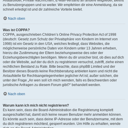
Avatarbilder, Private Nachrichten, E-Mail-Versand an andere Mitglieder, Beitritt
zu Benutzergruppen und so weiter. Wir empfehlen dir eine Anmeldung, da sie
schnell erledigt ist und dir zahlreiche Vorteile bietet.
Nach oben
Was ist COPPA?
COPPA, ausgeschrieben Children’s Online Privacy Protection Act of 1998
(deutsch: Gesetz zum Schutz der Privatsphäre von Kindern im Internet von
1998) ist ein Gesetz in den USA, welches festlegt, dass Websites, die
möglicherweise persönliche Daten von Kindern unter 13 Jahren erheben,
hierzu die Zustimmung der Eltern beziehungsweise des oder der
Erziehungsberechtigten benötigen. Wenn du dir unsicher bist, ob dies auf dich
oder die Website, auf der du dich zu registrieren versuchst, zutrifft, ziehe einen
rechtlichen Beistand zu Rate. Bitte beachte, dass phpBB Limited und der
Besitzer dieses Boards keine Rechtsberatung anbieten kann und nicht die
Anlaufstelle für Rechtsangelegenheiten jeglicher Art ist; außer solchen, die
unter der Frage „An wen soll ich mich wenden, falls es Beschwerden oder
juristische Anfragen zu diesem Forum gibt?“ behandelt werden.
Nach oben
Warum kann ich mich nicht registrieren?
Es kann sein, dass die Board-Administration die Registrierung komplett
ausgeschaltet hat, damit sich keine neuen Benutzer mehr anmelden können.
Es könnte auch sein, dass deine IP-Adresse oder der Benutzername, mit dem
du dich registrieren möchtest, gesperrt wurden. Um Hilfe zu erhalten, wende