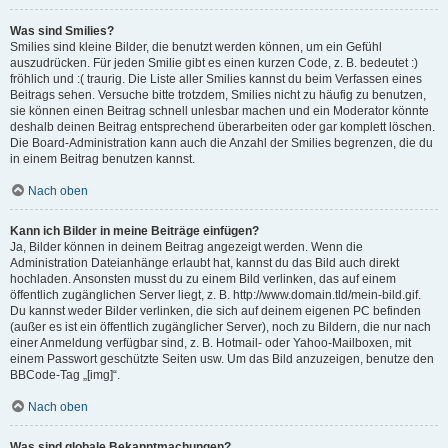
Was sind Smilies?
Smilies sind kleine Bilder, die benutzt werden können, um ein Gefühl
auszudrücken. Für jeden Smilie gibt es einen kurzen Code, z. B. bedeutet :)
fröhlich und :( traurig. Die Liste aller Smilies kannst du beim Verfassen eines
Beitrags sehen. Versuche bitte trotzdem, Smilies nicht zu häufig zu benutzen,
sie können einen Beitrag schnell unlesbar machen und ein Moderator könnte
deshalb deinen Beitrag entsprechend überarbeiten oder gar komplett löschen.
Die Board-Administration kann auch die Anzahl der Smilies begrenzen, die du
in einem Beitrag benutzen kannst.
Nach oben
Kann ich Bilder in meine Beiträge einfügen?
Ja, Bilder können in deinem Beitrag angezeigt werden. Wenn die
Administration Dateianhänge erlaubt hat, kannst du das Bild auch direkt
hochladen. Ansonsten musst du zu einem Bild verlinken, das auf einem
öffentlich zugänglichen Server liegt, z. B. http://www.domain.tld/mein-bild.gif.
Du kannst weder Bilder verlinken, die sich auf deinem eigenen PC befinden
(außer es ist ein öffentlich zugänglicher Server), noch zu Bildern, die nur nach
einer Anmeldung verfügbar sind, z. B. Hotmail- oder Yahoo-Mailboxen, mit
einem Passwort geschützte Seiten usw. Um das Bild anzuzeigen, benutze den
BBCode-Tag „[img]“.
Nach oben
Was sind globale Bekanntmachungen?