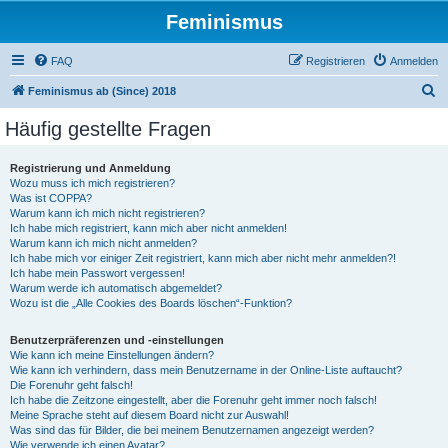
Feminismus
FAQ
Registrieren
Anmelden
S
Feminismus ab (Since) 2018
u
Häufig gestellte Fragen
c
h
Registrierung und Anmeldung
Wozu muss ich mich registrieren?
e
Was ist COPPA?
Warum kann ich mich nicht registrieren?
Ich habe mich registriert, kann mich aber nicht anmelden!
Warum kann ich mich nicht anmelden?
Ich habe mich vor einiger Zeit registriert, kann mich aber nicht mehr anmelden?!
Ich habe mein Passwort vergessen!
Warum werde ich automatisch abgemeldet?
Wozu ist die „Alle Cookies des Boards löschen“-Funktion?
Benutzerpräferenzen und -einstellungen
Wie kann ich meine Einstellungen ändern?
Wie kann ich verhindern, dass mein Benutzername in der Online-Liste auftaucht?
Die Forenuhr geht falsch!
Ich habe die Zeitzone eingestellt, aber die Forenuhr geht immer noch falsch!
Meine Sprache steht auf diesem Board nicht zur Auswahl!
Was sind das für Bilder, die bei meinem Benutzernamen angezeigt werden?
Wie verwende ich einen Avatar?