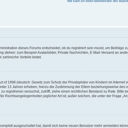
Wie kann ich einen Administrator des Board
istration dieses Forums entscheidet, ob du registriert sein musst, um Beiträge zu s
ung stehen: zum Beispiel Avatarbilder, Private Nachrichten, E-Mail-Versand an ander
 zahlreiche Vorteile bietet.
t of 1998 (deutsch: Gesetz zum Schutz der Privatsphäre von Kindern im Internet vo
unter 13 Jahren erheben, hierzu die Zustimmung der Eltern beziehungsweise des o
h zu registrieren versuchst, zutrifft, ziehe einen rechtlichen Beistand zu Rate. Bit
für Rechtsangelegenheiten jeglicher Art ist; außer solchen, die unter der Frage „
.
g komplett ausgeschaltet hat, damit sich keine neuen Benutzer mehr anmelden könn