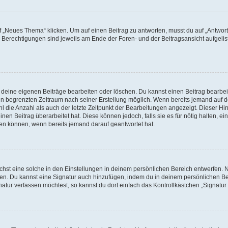
„Neues Thema“ klicken. Um auf einen Beitrag zu antworten, musst du auf „Antworte
e Berechtigungen sind jeweils am Ende der Foren- und der Beitragsansicht aufgeliste
r deine eigenen Beiträge bearbeiten oder löschen. Du kannst einen Beitrag bearbe
inen begrenzten Zeitraum nach seiner Erstellung möglich. Wenn bereits jemand auf de
 die Anzahl als auch der letzte Zeitpunkt der Bearbeitungen angezeigt. Dieser Hi
en Beitrag überarbeitet hat. Diese können jedoch, falls sie es für nötig halten, ei
hen können, wenn bereits jemand darauf geantwortet hat.
st eine solche in den Einstellungen in deinem persönlichen Bereich entwerfen. Na
eren. Du kannst eine Signatur auch hinzufügen, indem du in deinem persönlichen 
atur verfassen möchtest, so kannst du dort einfach das Kontrollkästchen „Signatu