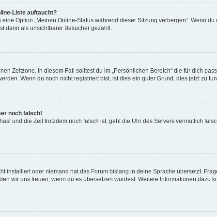
ine-Liste auftaucht?
n eine Option „Meinen Online-Status während dieser Sitzung verbergen“. Wenn du d
st dann als unsichtbarer Besucher gezählt.
en Zeitzone. In diesem Fall solltest du im „Persönlichen Bereich“ die für dich passe
den. Wenn du noch nicht registriert bist, ist dies ein guter Grund, dies jetzt zu tun
mer noch falsch!
t hast und die Zeit trotzdem noch falsch ist, geht die Uhr des Servers vermutlich fal
t installiert oder niemand hat das Forum bislang in deine Sprache übersetzt. Frag
, würden wir uns freuen, wenn du es übersetzen würdest. Weitere Informationen dazu