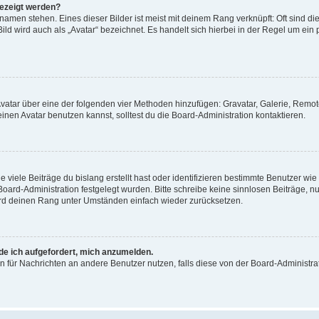
gezeigt werden?
amen stehen. Eines dieser Bilder ist meist mit deinem Rang verknüpft: Oft sind di
ld wird auch als „Avatar“ bezeichnet. Es handelt sich hierbei in der Regel um ein
 Avatar über eine der folgenden vier Methoden hinzufügen: Gravatar, Galerie, Rem
en Avatar benutzen kannst, solltest du die Board-Administration kontaktieren.
viele Beiträge du bislang erstellt hast oder identifizieren bestimmte Benutzer w
 Board-Administration festgelegt wurden. Bitte schreibe keine sinnlosen Beiträge
wird deinen Rang unter Umständen einfach wieder zurücksetzen.
rde ich aufgefordert, mich anzumelden.
ion für Nachrichten an andere Benutzer nutzen, falls diese von der Board-Administ