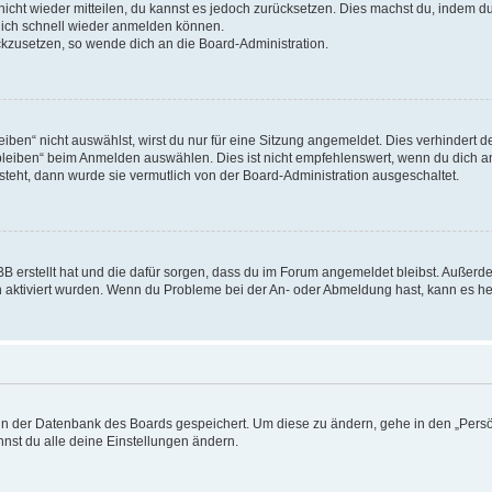
 nicht wieder mitteilen, du kannst es jedoch zurücksetzen. Dies machst du, indem 
 dich schnell wieder anmelden können.
ückzusetzen, so wende dich an die Board-Administration.
en“ nicht auswählst, wirst du nur für eine Sitzung angemeldet. Dies verhindert 
leiben“ beim Anmelden auswählen. Dies ist nicht empfehlenswert, wenn du dich an
 steht, dann wurde sie vermutlich von der Board-Administration ausgeschaltet.
BB erstellt hat und die dafür sorgen, dass du im Forum angemeldet bleibst. Außer
n aktiviert wurden. Wenn du Probleme bei der An- oder Abmeldung hast, kann es he
n in der Datenbank des Boards gespeichert. Um diese zu ändern, gehe in den „Persö
nst du alle deine Einstellungen ändern.