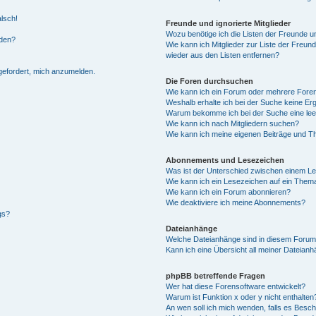
alsch!
Freunde und ignorierte Mitglieder
Wozu benötige ich die Listen der Freunde un
rden?
Wie kann ich Mitglieder zur Liste der Freund
wieder aus den Listen entfernen?
fgefordert, mich anzumelden.
Die Foren durchsuchen
Wie kann ich ein Forum oder mehrere For
Weshalb erhalte ich bei der Suche keine Er
Warum bekomme ich bei der Suche eine lee
Wie kann ich nach Mitgliedern suchen?
Wie kann ich meine eigenen Beiträge und T
Abonnements und Lesezeichen
Was ist der Unterschied zwischen einem L
Wie kann ich ein Lesezeichen auf ein Them
Wie kann ich ein Forum abonnieren?
Wie deaktiviere ich meine Abonnements?
gs?
Dateianhänge
Welche Dateianhänge sind in diesem Forum
Kann ich eine Übersicht all meiner Dateian
phpBB betreffende Fragen
Wer hat diese Forensoftware entwickelt?
Warum ist Funktion x oder y nicht enthalten
An wen soll ich mich wenden, falls es Besc