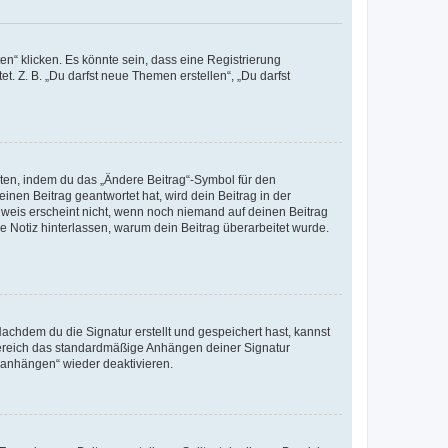
n“ klicken. Es könnte sein, dass eine Registrierung
t. Z. B. „Du darfst neue Themen erstellen“, „Du darfst
iten, indem du das „Ändere Beitrag“-Symbol für den
inen Beitrag geantwortet hat, wird dein Beitrag in der
nweis erscheint nicht, wenn noch niemand auf deinen Beitrag
ne Notiz hinterlassen, warum dein Beitrag überarbeitet wurde.
chdem du die Signatur erstellt und gespeichert hast, kannst
Bereich das standardmäßige Anhängen deiner Signatur
r anhängen“ wieder deaktivieren.