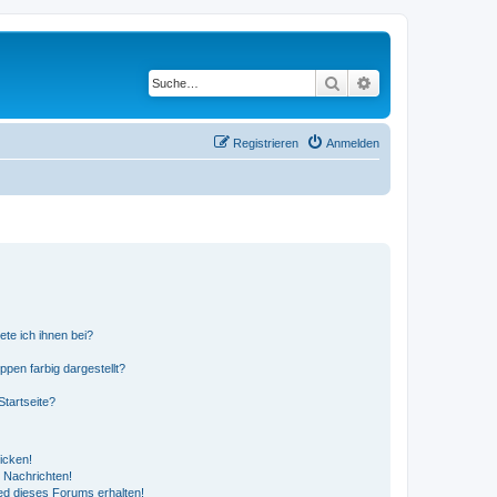
Suche
Erweiterte Suche
Registrieren
Anmelden
ete ich ihnen bei?
en farbig dargestellt?
tartseite?
icken!
 Nachrichten!
ed dieses Forums erhalten!