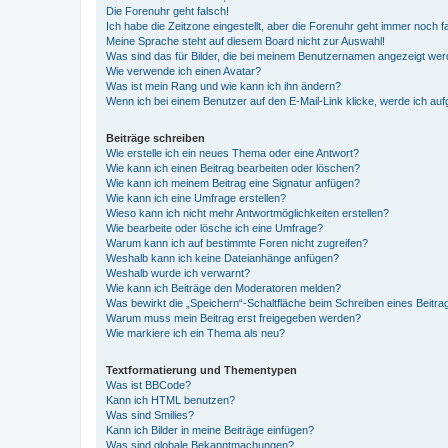
Die Forenuhr geht falsch!
Ich habe die Zeitzone eingestellt, aber die Forenuhr geht immer noch f
Meine Sprache steht auf diesem Board nicht zur Auswahl!
Was sind das für Bilder, die bei meinem Benutzernamen angezeigt we
Wie verwende ich einen Avatar?
Was ist mein Rang und wie kann ich ihn ändern?
Wenn ich bei einem Benutzer auf den E-Mail-Link klicke, werde ich au
Beiträge schreiben
Wie erstelle ich ein neues Thema oder eine Antwort?
Wie kann ich einen Beitrag bearbeiten oder löschen?
Wie kann ich meinem Beitrag eine Signatur anfügen?
Wie kann ich eine Umfrage erstellen?
Wieso kann ich nicht mehr Antwortmöglichkeiten erstellen?
Wie bearbeite oder lösche ich eine Umfrage?
Warum kann ich auf bestimmte Foren nicht zugreifen?
Weshalb kann ich keine Dateianhänge anfügen?
Weshalb wurde ich verwarnt?
Wie kann ich Beiträge den Moderatoren melden?
Was bewirkt die „Speichern“-Schaltfläche beim Schreiben eines Beitra
Warum muss mein Beitrag erst freigegeben werden?
Wie markiere ich ein Thema als neu?
Textformatierung und Thementypen
Was ist BBCode?
Kann ich HTML benutzen?
Was sind Smilies?
Kann ich Bilder in meine Beiträge einfügen?
Was sind globale Bekanntmachungen?