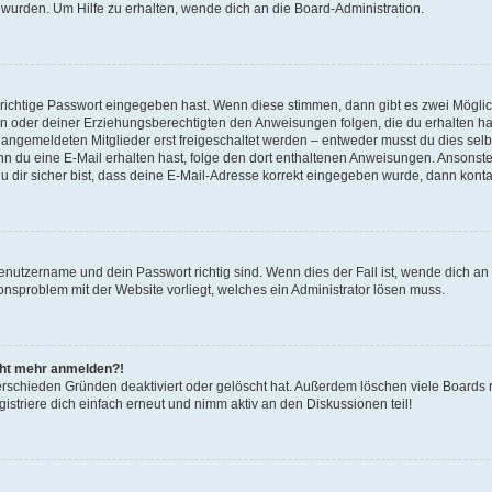
 wurden. Um Hilfe zu erhalten, wende dich an die Board-Administration.
 richtige Passwort eingegeben hast. Wenn diese stimmen, dann gibt es zwei Mögl
tern oder deiner Erziehungsberechtigten den Anweisungen folgen, die du erhalten ha
u angemeldeten Mitglieder erst freigeschaltet werden – entweder musst du dies selbs
. Wenn du eine E-Mail erhalten hast, folge den dort enthaltenen Anweisungen. Ansons
 dir sicher bist, dass deine E-Mail-Adresse korrekt eingegeben wurde, dann kontak
Benutzername und dein Passwort richtig sind. Wenn dies der Fall ist, wende dich a
ionsproblem mit der Website vorliegt, welches ein Administrator lösen muss.
icht mehr anmelden?!
erschieden Gründen deaktiviert oder gelöscht hat. Außerdem löschen viele Boards r
triere dich einfach erneut und nimm aktiv an den Diskussionen teil!