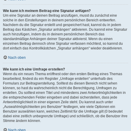
Wie kann ich meinem Beitrag eine Signatur anfügen?
Um eine Signatur an deinen Beitrag anzufügen, musst du zunächst eine
solche in den Einstellungen in deinem persönlichen Bereich entwerfen.
Nachdem du die Signatur erstellt und gespeichert hast, kannst du in jedem
Beitrag das Kästchen „Signatur anhängen“ aktivieren. Du kannst eine Signatur
auch hinzufügen, indem du in deinem persönlichen Bereich das
standardmäßige Anhängen deiner Signatur aktivierst. Wenn du einen
einzelnen Beitrag dennoch ohne Signatur verfassen möchtest, so kannst du
dort einfach das Kontrollkästchen „Signatur anhängen“ wieder deaktivieren.
Nach oben
Wie kann ich eine Umfrage erstellen?
Wenn du ein neues Thema eröffnest oder den ersten Beitrag eines Themas
bearbeitest, findest du ein Register „Umfrage erstellen“ unterhalb des
Formulars zur Beitragserstellung. Solltest du diesen Bereich nicht sehen
können, so hast du wahrscheinlich nicht die Berechtigung, Umfragen zu
erstellen. Du solltest einen Titel und mindestens zwei Antwortmöglichkeiten in
die entsprechenden Felder eingeben und dabei sicherstellen, dass jede
Antwortmöglichkeit in einer eigenen Zeile steht. Du kannst auch unter
„Auswahlmöglichkeiten pro Benutzer“ festlegen, wie viele Optionen ein
Benutzer auswählen kann, welches Zeitlimit für die Umfrage gilt (0 bedeutet
dabei eine zeitlich unbegrenzte Umfrage) und schließlich, ob die Benutzer ihre
Stimme ändern können.
Nach oben