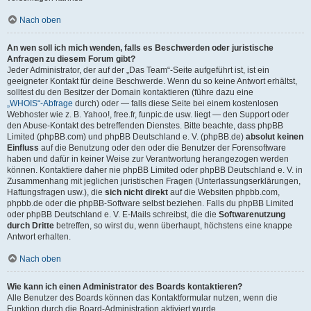
Nach oben
An wen soll ich mich wenden, falls es Beschwerden oder juristische
Anfragen zu diesem Forum gibt?
Jeder Administrator, der auf der „Das Team“-Seite aufgeführt ist, ist ein
geeigneter Kontakt für deine Beschwerde. Wenn du so keine Antwort erhältst,
solltest du den Besitzer der Domain kontaktieren (führe dazu eine
„WHOIS“-Abfrage
durch) oder — falls diese Seite bei einem kostenlosen
Webhoster wie z. B. Yahoo!, free.fr, funpic.de usw. liegt — den Support oder
den Abuse-Kontakt des betreffenden Dienstes. Bitte beachte, dass phpBB
Limited (phpBB.com) und phpBB Deutschland e. V. (phpBB.de)
absolut keinen
Einfluss
auf die Benutzung oder den oder die Benutzer der Forensoftware
haben und dafür in keiner Weise zur Verantwortung herangezogen werden
können. Kontaktiere daher nie phpBB Limited oder phpBB Deutschland e. V. in
Zusammenhang mit jeglichen juristischen Fragen (Unterlassungserklärungen,
Haftungsfragen usw.), die
sich nicht direkt
auf die Websiten phpbb.com,
phpbb.de oder die phpBB-Software selbst beziehen. Falls du phpBB Limited
oder phpBB Deutschland e. V. E-Mails schreibst, die die
Softwarenutzung
durch Dritte
betreffen, so wirst du, wenn überhaupt, höchstens eine knappe
Antwort erhalten.
Nach oben
Wie kann ich einen Administrator des Boards kontaktieren?
Alle Benutzer des Boards können das Kontaktformular nutzen, wenn die
Funktion durch die Board-Administration aktiviert wurde.