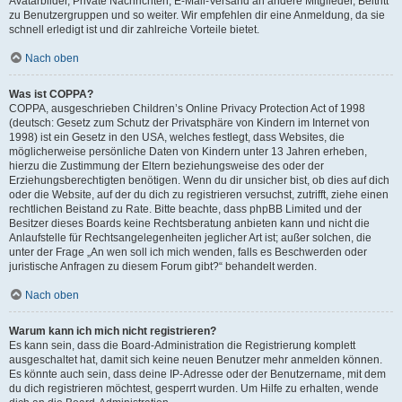
Avatarbilder, Private Nachrichten, E-Mail-Versand an andere Mitglieder, Beitritt
zu Benutzergruppen und so weiter. Wir empfehlen dir eine Anmeldung, da sie
schnell erledigt ist und dir zahlreiche Vorteile bietet.
Nach oben
Was ist COPPA?
COPPA, ausgeschrieben Children’s Online Privacy Protection Act of 1998
(deutsch: Gesetz zum Schutz der Privatsphäre von Kindern im Internet von
1998) ist ein Gesetz in den USA, welches festlegt, dass Websites, die
möglicherweise persönliche Daten von Kindern unter 13 Jahren erheben,
hierzu die Zustimmung der Eltern beziehungsweise des oder der
Erziehungsberechtigten benötigen. Wenn du dir unsicher bist, ob dies auf dich
oder die Website, auf der du dich zu registrieren versuchst, zutrifft, ziehe einen
rechtlichen Beistand zu Rate. Bitte beachte, dass phpBB Limited und der
Besitzer dieses Boards keine Rechtsberatung anbieten kann und nicht die
Anlaufstelle für Rechtsangelegenheiten jeglicher Art ist; außer solchen, die
unter der Frage „An wen soll ich mich wenden, falls es Beschwerden oder
juristische Anfragen zu diesem Forum gibt?“ behandelt werden.
Nach oben
Warum kann ich mich nicht registrieren?
Es kann sein, dass die Board-Administration die Registrierung komplett
ausgeschaltet hat, damit sich keine neuen Benutzer mehr anmelden können.
Es könnte auch sein, dass deine IP-Adresse oder der Benutzername, mit dem
du dich registrieren möchtest, gesperrt wurden. Um Hilfe zu erhalten, wende