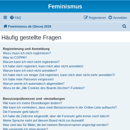
Feminismus
FAQ
Registrieren
Anmelden
S
Feminismus ab (Since) 2018
u
Häufig gestellte Fragen
c
h
Registrierung und Anmeldung
Wozu muss ich mich registrieren?
e
Was ist COPPA?
Warum kann ich mich nicht registrieren?
Ich habe mich registriert, kann mich aber nicht anmelden!
Warum kann ich mich nicht anmelden?
Ich habe mich vor einiger Zeit registriert, kann mich aber nicht mehr anmelden?!
Ich habe mein Passwort vergessen!
Warum werde ich automatisch abgemeldet?
Wozu ist die „Alle Cookies des Boards löschen“-Funktion?
Benutzerpräferenzen und -einstellungen
Wie kann ich meine Einstellungen ändern?
Wie kann ich verhindern, dass mein Benutzername in der Online-Liste auftaucht?
Die Forenuhr geht falsch!
Ich habe die Zeitzone eingestellt, aber die Forenuhr geht immer noch falsch!
Meine Sprache steht auf diesem Board nicht zur Auswahl!
Was sind das für Bilder, die bei meinem Benutzernamen angezeigt werden?
Wie verwende ich einen Avatar?