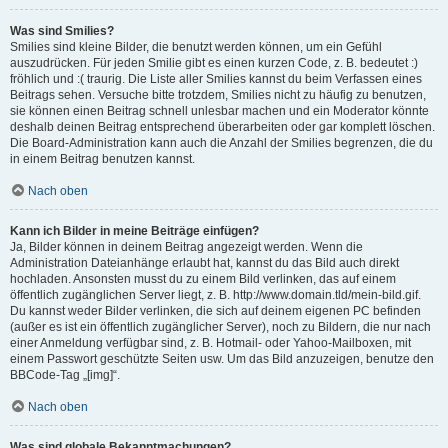
Was sind Smilies?
Smilies sind kleine Bilder, die benutzt werden können, um ein Gefühl
auszudrücken. Für jeden Smilie gibt es einen kurzen Code, z. B. bedeutet :)
fröhlich und :( traurig. Die Liste aller Smilies kannst du beim Verfassen eines
Beitrags sehen. Versuche bitte trotzdem, Smilies nicht zu häufig zu benutzen,
sie können einen Beitrag schnell unlesbar machen und ein Moderator könnte
deshalb deinen Beitrag entsprechend überarbeiten oder gar komplett löschen.
Die Board-Administration kann auch die Anzahl der Smilies begrenzen, die du
in einem Beitrag benutzen kannst.
Nach oben
Kann ich Bilder in meine Beiträge einfügen?
Ja, Bilder können in deinem Beitrag angezeigt werden. Wenn die
Administration Dateianhänge erlaubt hat, kannst du das Bild auch direkt
hochladen. Ansonsten musst du zu einem Bild verlinken, das auf einem
öffentlich zugänglichen Server liegt, z. B. http://www.domain.tld/mein-bild.gif.
Du kannst weder Bilder verlinken, die sich auf deinem eigenen PC befinden
(außer es ist ein öffentlich zugänglicher Server), noch zu Bildern, die nur nach
einer Anmeldung verfügbar sind, z. B. Hotmail- oder Yahoo-Mailboxen, mit
einem Passwort geschützte Seiten usw. Um das Bild anzuzeigen, benutze den
BBCode-Tag „[img]“.
Nach oben
Was sind globale Bekanntmachungen?