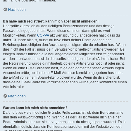
dich an die Board-Administration.
Nach oben
Ich habe mich registriert, kann mich aber nicht anmelden!
Überprüfe zuerst, ob du den richtigen Benutzernamen und das richtige
Passwort eingegeben hast. Wenn diese stimmen, dann gibt es zwei
Möglichkeiten. Wenn
COPPA
aktiviert ist und du angegeben hast, dass du
unter 13 Jahre alt bist, musst du bzw. einer deiner Eltern oder deiner
Erziehungsberechtigten den Anweisungen folgen, die du erhalten hast. Wenn
dies nicht der Fall ist, muss dein Benutzerkonto vielleicht aktiviert werden. Bei
einigen Boards müssen alle neu angemeldeten Mitglieder erst freigeschaltet
werden – entweder musst du dies selbst erledigen oder ein Administrator. Bei
der Registrierung wurde dir mitgeteilt, ob eine Aktivierung nötig ist oder nicht.
Wenn du eine E-Mail erhalten hast, folge den dort enthaltenen Anweisungen.
Ansonsten prüfe, ob du deine E-Mail-Adresse korrekt eingegeben hast oder
die E-Mail von einem Spam-Filter blockiert wurde. Wenn du dir sicher bist,
dass deine E-Mail-Adresse korrekt eingegeben wurde, dann kontaktiere einen
Administrator.
Nach oben
Warum kann ich mich nicht anmelden?
Dafür gibt es viele mögliche Gründe. Prüfe zunächst, ob dein Benutzername
und dein Passwort richtig sind. Wenn dies der Fall ist, wende dich an einen
Board-Administrator, um sicherzugehen, dass du nicht gesperrt wurdest. Es ist
ebenfalls möglich, dass ein Konfigurationsproblem mit der Website vorliegt,