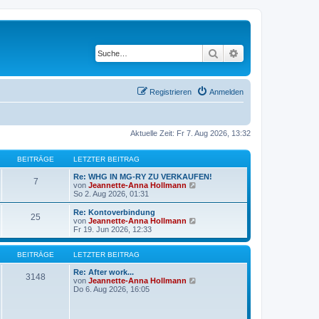
Suche
Erweiterte Suche
Registrieren
Anmelden
Aktuelle Zeit: Fr 7. Aug 2026, 13:32
BEITRÄGE
LETZTER BEITRAG
Re: WHG IN MG-RY ZU VERKAUFEN!
7
N
von
Jeannette-Anna Hollmann
e
So 2. Aug 2026, 01:31
u
e
Re: Kontoverbindung
25
s
N
von
Jeannette-Anna Hollmann
t
e
Fr 19. Jun 2026, 12:33
e
u
r
e
B
s
BEITRÄGE
LETZTER BEITRAG
e
t
i
e
Re: After work...
3148
t
r
N
von
Jeannette-Anna Hollmann
r
B
e
Do 6. Aug 2026, 16:05
a
e
u
g
i
e
t
s