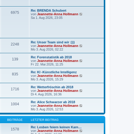
r
t
a
e
g
r
Re: BRENDA Schubert
6975
B
N
von
Jeannette-Anna Hollmann
e
e
Sa 1. Aug 2026, 23:05
i
u
t
e
r
s
a
t
g
e
r
Re: Unser Team sind wir :)))
B
2248
N
von
Jeannette-Anna Hollmann
e
e
Mo 3. Aug 2026, 02:22
i
u
t
e
r
Re: Forenstatistik ab 2018
139
s
a
N
von
Jeannette-Anna Hollmann
t
g
e
Fr 22. Mai 2026, 11:25
e
u
r
e
Re: KI -Künstliche Intelligenz
835
B
s
N
von
Jeannette-Anna Hollmann
e
t
e
Mo 3. Aug 2026, 15:29
i
e
u
t
r
e
Re: Wetterfröschin ab 2018
r
1716
B
s
N
von
Jeannette-Anna Hollmann
a
e
t
e
Di 4. Aug 2026, 16:36
g
i
e
u
t
r
e
Re: Alice Schwarzer ab 2018
r
1004
B
s
N
von
Jeannette-Anna Hollmann
a
e
t
e
Mo 3. Aug 2026, 12:53
g
i
e
u
t
r
e
r
B
s
BEITRÄGE
LETZTER BEITRAG
a
e
t
g
i
e
Re: Lesben feiern keinen Karn…
1578
t
r
N
von
Jeannette-Anna Hollmann
r