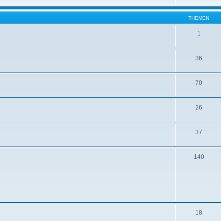
THEMEN
1
36
70
26
37
140
18