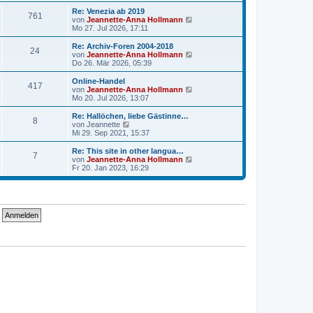
u
t
r
e
Re: Venezia ab 2019
r
761
B
s
N
von
Jeannette-Anna Hollmann
a
e
t
e
Mo 27. Jul 2026, 17:11
g
i
e
u
t
r
e
Re: Archiv-Foren 2004-2018
r
24
B
s
N
von
Jeannette-Anna Hollmann
a
e
t
e
Do 26. Mär 2026, 05:39
g
i
e
u
t
r
e
Online-Handel
r
417
B
s
N
von
Jeannette-Anna Hollmann
a
e
t
e
Mo 20. Jul 2026, 13:07
g
i
e
u
t
r
e
Re: Hallöchen, liebe Gästinne…
r
8
B
s
N
von
Jeannette
a
e
t
e
Mi 29. Sep 2021, 15:37
g
i
e
u
t
r
e
Re: This site in other langua…
r
7
B
s
N
von
Jeannette-Anna Hollmann
a
e
t
e
Fr 20. Jan 2023, 16:29
g
i
e
u
t
r
e
r
B
s
a
e
t
g
i
e
t
r
r
B
a
e
g
i
t
r
a
g