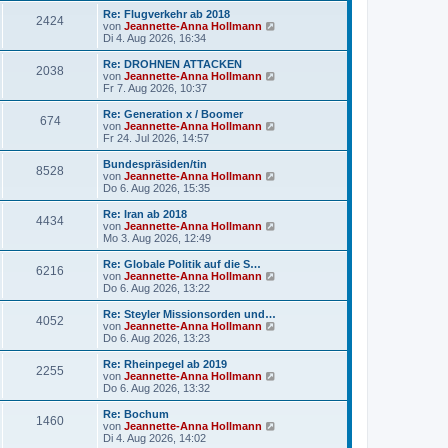
t
r
e
Re: Flugverkehr ab 2018
r
2424
B
s
N
von
Jeannette-Anna Hollmann
a
e
t
e
Di 4. Aug 2026, 16:34
g
i
e
u
t
r
e
Re: DROHNEN ATTACKEN
r
2038
B
s
N
von
Jeannette-Anna Hollmann
a
e
t
e
Fr 7. Aug 2026, 10:37
g
i
e
u
t
r
e
Re: Generation x / Boomer
r
674
B
s
N
von
Jeannette-Anna Hollmann
a
e
t
e
Fr 24. Jul 2026, 14:57
g
i
e
u
t
r
e
Bundespräsiden/tin
r
8528
B
s
N
von
Jeannette-Anna Hollmann
a
e
t
e
Do 6. Aug 2026, 15:35
g
i
e
u
t
r
e
Re: Iran ab 2018
r
4434
B
s
N
von
Jeannette-Anna Hollmann
a
e
t
e
Mo 3. Aug 2026, 12:49
g
i
e
u
t
r
e
Re: Globale Politik auf die S…
r
6216
B
s
N
von
Jeannette-Anna Hollmann
a
e
t
e
Do 6. Aug 2026, 13:22
g
i
e
u
t
r
e
Re: Steyler Missionsorden und…
r
4052
B
s
N
von
Jeannette-Anna Hollmann
a
e
t
e
Do 6. Aug 2026, 13:23
g
i
e
u
t
r
e
Re: Rheinpegel ab 2019
r
2255
B
s
N
von
Jeannette-Anna Hollmann
a
e
t
e
Do 6. Aug 2026, 13:32
g
i
e
u
t
r
e
Re: Bochum
r
1460
B
s
N
von
Jeannette-Anna Hollmann
a
e
t
e
Di 4. Aug 2026, 14:02
g
i
e