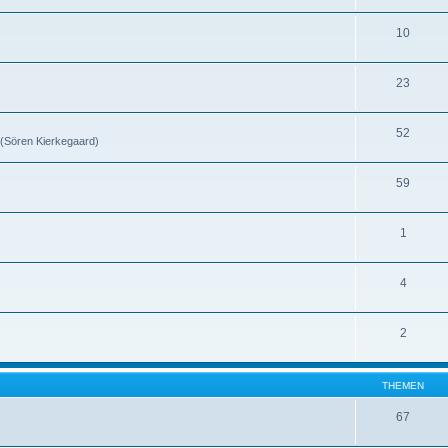
10
23
52
 (Sören Kierkegaard)
59
1
4
2
THEMEN
67