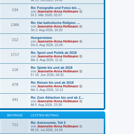
Mi 15. Jul 2026, 14:42
t
u
r
e
Re: Fotografie und Fotos bis …
a
134
s
N
von
Jeannette-Anna Hollmann
g
t
e
Di 3. Mär 2026, 02:07
e
u
r
e
Re: Hat katholische Religion …
1366
B
s
N
von
Jeannette-Anna Hollmann
e
t
e
So 2. Aug 2026, 16:20
i
e
u
t
r
e
Hungersteine
r
212
B
s
N
von
Jeannette-Anna Hollmann
a
e
t
e
Do 6. Aug 2026, 22:06
g
i
e
u
t
r
e
Re: Sport und Politik ab 2018
r
1717
B
s
N
von
Jeannette-Anna Hollmann
a
e
t
e
Mo 3. Aug 2026, 11:11
g
i
e
u
t
r
e
Re: Spiele bis und ab 2018
r
116
B
s
N
von
Jeannette-Anna Hollmann
a
e
t
e
Fr 19. Jun 2026, 04:32
g
i
e
u
t
r
e
Re: Reisen bis und ab 2018
r
479
B
s
N
von
Jeannette-Anna Hollmann
a
e
t
e
Mo 3. Aug 2026, 10:12
g
i
e
u
t
r
e
Re: Zum Ablachen bis und ab 2…
r
341
B
s
N
von
Jeannette-Anna Hollmann
a
e
t
e
Mi 5. Aug 2026, 23:30
g
i
e
u
t
r
e
r
B
s
BEITRÄGE
LETZTER BEITRAG
a
e
t
g
i
e
Re: Astronomie, Teil 2
711
t
r
N
von
Jeannette-Anna Hollmann
r
B
e
Mi 15. Jul 2026, 14:29
a
e
u