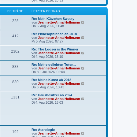
B
e
Di 4. Aug 2026, 16:33
a
e
u
g
i
e
t
s
BEITRÄGE
LETZTER BEITRAG
r
t
a
e
Re: Mein Kätzchen Sweety
225
g
r
N
von
Jeannette-Anna Hollmann
B
e
Do 6. Aug 2026, 11:48
e
u
i
e
Re: Philosophinnen ab 2018
412
t
s
N
von
Jeannette-Anna Hollmann
r
t
e
Mi 5. Aug 2026, 07:27
a
e
u
g
r
e
Re: The Looser is the Winner
2302
B
s
N
von
Jeannette-Anna Hollmann
e
t
e
Di 4. Aug 2026, 18:10
i
e
u
t
r
e
Re: Meine geliebten Toten...
r
833
B
s
N
von
Jeannette-Anna Hollmann
a
e
t
e
Do 30. Jul 2026, 02:04
g
i
e
u
t
r
e
Re: Meine Kunst ab 2018
r
830
B
s
N
von
Jeannette-Anna Hollmann
a
e
t
e
Do 6. Aug 2026, 13:43
g
i
e
u
t
r
e
Re: Hausbesitzer ab 2024
r
1331
B
s
N
von
Jeannette-Anna Hollmann
a
e
t
e
Di 4. Aug 2026, 18:03
g
i
e
u
t
r
e
r
B
s
a
e
t
g
i
e
t
r
r
B
Re: Astrologie
a
192
e
N
von
Jeannette-Anna Hollmann
g
i
e