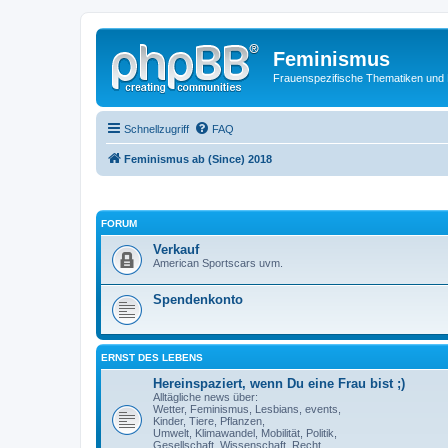
Feminismus
Frauenspezifische Thematiken und
Schnellzugriff
FAQ
Feminismus ab (Since) 2018
FORUM
Verkauf
American Sportscars uvm.
Spendenkonto
ERNST DES LEBENS
Hereinspaziert, wenn Du eine Frau bist ;)
Alltägliche news über:
Wetter, Feminismus, Lesbians, events,
Kinder, Tiere, Pflanzen,
Umwelt, Klimawandel, Mobilität, Politik,
Gesellschaft, Wissenschaft, Recht,