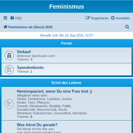
Feminismus
FAQ
Registrieren
Anmelden
S
Feminismus ab (Since) 2018
u
Aktuelle Zeit: Mo 10. Aug 2026, 22:57
c
Forum
h
Verkauf
e
American Sportscars uvm.
Themen:
3
Spendenkonto
Themen:
1
Ernst des Lebens
Hereinspaziert, wenn Du eine Frau bist ;)
Alltägliche news über:
Wetter, Feminismus, Lesbians, events,
Kinder, Tiere, Pflanzen,
Umwelt, Klimawandel, Mobilität, Politik,
Gesellschaft, Wissenschaft, Recht,
Rheinland, Kulinarisches, Gesundheit, Dies&Das
Themen:
6
Was hörst Du gerade?
Die Musik drückt das aus,
was nicht gesagt werden kann