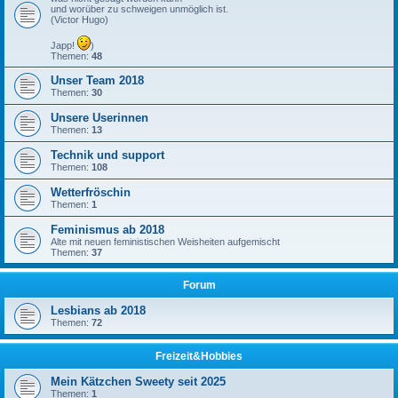
und worüber zu schweigen unmöglich ist.
(Victor Hugo)
Japp!
)
Themen:
48
Unser Team 2018
Themen:
30
Unsere Userinnen
Themen:
13
Technik und support
Themen:
108
Wetterfröschin
Themen:
1
Feminismus ab 2018
Alte mit neuen feministischen Weisheiten aufgemischt
Themen:
37
Forum
Lesbians ab 2018
Themen:
72
Freizeit&Hobbies
Mein Kätzchen Sweety seit 2025
Themen:
1