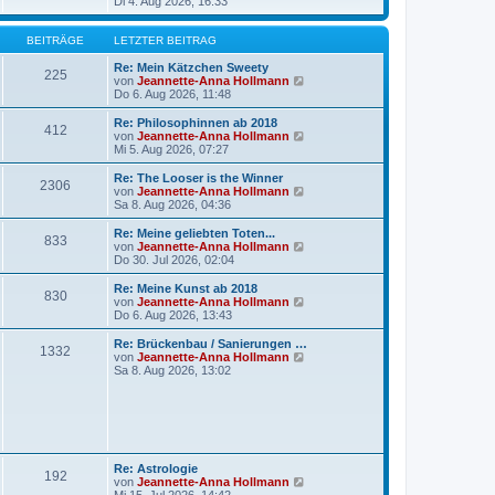
B
e
Di 4. Aug 2026, 16:33
a
e
u
g
i
e
t
s
BEITRÄGE
LETZTER BEITRAG
r
t
a
e
Re: Mein Kätzchen Sweety
225
g
r
N
von
Jeannette-Anna Hollmann
B
e
Do 6. Aug 2026, 11:48
e
u
i
e
Re: Philosophinnen ab 2018
412
t
s
N
von
Jeannette-Anna Hollmann
r
t
e
Mi 5. Aug 2026, 07:27
a
e
u
g
r
e
Re: The Looser is the Winner
2306
B
s
N
von
Jeannette-Anna Hollmann
e
t
e
Sa 8. Aug 2026, 04:36
i
e
u
t
r
e
Re: Meine geliebten Toten...
r
833
B
s
N
von
Jeannette-Anna Hollmann
a
e
t
e
Do 30. Jul 2026, 02:04
g
i
e
u
t
r
e
Re: Meine Kunst ab 2018
r
830
B
s
N
von
Jeannette-Anna Hollmann
a
e
t
e
Do 6. Aug 2026, 13:43
g
i
e
u
t
r
e
Re: Brückenbau / Sanierungen …
r
1332
B
s
N
von
Jeannette-Anna Hollmann
a
e
t
e
Sa 8. Aug 2026, 13:02
g
i
e
u
t
r
e
r
B
s
a
e
t
g
i
e
t
r
r
B
Re: Astrologie
a
192
e
N
von
Jeannette-Anna Hollmann
g
i
e