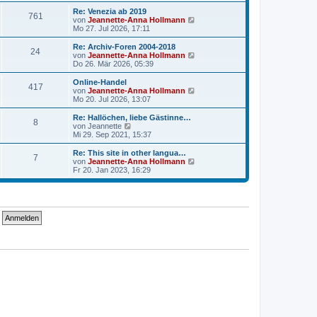
u
t
r
e
Re: Venezia ab 2019
r
761
B
s
N
von
Jeannette-Anna Hollmann
a
e
t
e
Mo 27. Jul 2026, 17:11
g
i
e
u
t
r
e
Re: Archiv-Foren 2004-2018
r
24
B
s
N
von
Jeannette-Anna Hollmann
a
e
t
e
Do 26. Mär 2026, 05:39
g
i
e
u
t
r
e
Online-Handel
r
417
B
s
N
von
Jeannette-Anna Hollmann
a
e
t
e
Mo 20. Jul 2026, 13:07
g
i
e
u
t
r
e
Re: Hallöchen, liebe Gästinne…
r
8
B
s
N
von
Jeannette
a
e
t
e
Mi 29. Sep 2021, 15:37
g
i
e
u
t
r
e
Re: This site in other langua…
r
7
B
s
N
von
Jeannette-Anna Hollmann
a
e
t
e
Fr 20. Jan 2023, 16:29
g
i
e
u
t
r
e
r
B
s
a
e
t
g
i
e
t
r
r
B
a
e
g
i
t
r
a
g