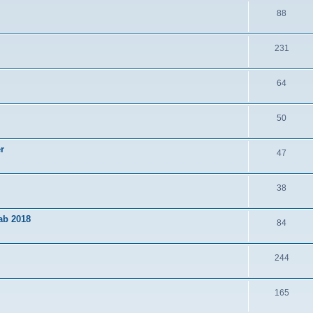
88
231
64
50
r
47
38
ab 2018
84
244
165