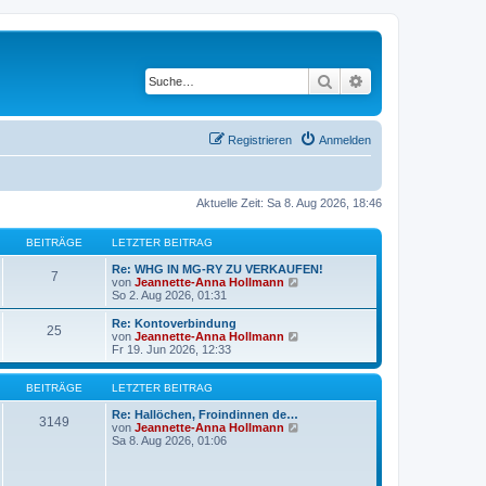
Suche
Erweiterte Suche
Registrieren
Anmelden
Aktuelle Zeit: Sa 8. Aug 2026, 18:46
BEITRÄGE
LETZTER BEITRAG
Re: WHG IN MG-RY ZU VERKAUFEN!
7
N
von
Jeannette-Anna Hollmann
e
So 2. Aug 2026, 01:31
u
e
Re: Kontoverbindung
25
s
N
von
Jeannette-Anna Hollmann
t
e
Fr 19. Jun 2026, 12:33
e
u
r
e
B
s
BEITRÄGE
LETZTER BEITRAG
e
t
i
e
Re: Hallöchen, Froindinnen de…
3149
t
r
N
von
Jeannette-Anna Hollmann
r
B
e
Sa 8. Aug 2026, 01:06
a
e
u
g
i
e
t
s