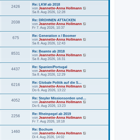
t
r
e
Re: LKW ab 2018
r
2426
B
s
N
von
Jeannette-Anna Hollmann
a
e
t
e
Sa 8. Aug 2026, 12:28
g
i
e
u
t
r
e
Re: DROHNEN ATTACKEN
r
2038
B
s
N
von
Jeannette-Anna Hollmann
a
e
t
e
Fr 7. Aug 2026, 10:37
g
i
e
u
t
r
e
Re: Generation x / Boomer
r
675
B
s
N
von
Jeannette-Anna Hollmann
a
e
t
e
Sa 8. Aug 2026, 12:43
g
i
e
u
t
r
e
Re: Beamte ab 2018
r
8531
B
s
N
von
Jeannette-Anna Hollmann
a
e
t
e
Sa 8. Aug 2026, 16:31
g
i
e
u
t
r
e
Re: Spanien/Portugal
r
4437
B
s
N
von
Jeannette-Anna Hollmann
a
e
t
e
Sa 8. Aug 2026, 12:29
g
i
e
u
t
r
e
Re: Globale Politik auf die S…
r
6216
B
s
N
von
Jeannette-Anna Hollmann
a
e
t
e
Do 6. Aug 2026, 13:22
g
i
e
u
t
r
e
Re: Steyler Missionsorden und…
r
4052
B
s
N
von
Jeannette-Anna Hollmann
a
e
t
e
Do 6. Aug 2026, 13:23
g
i
e
u
t
r
e
Re: Rheinpegel ab 2019
r
2256
B
s
N
von
Jeannette-Anna Hollmann
a
e
t
e
Fr 7. Aug 2026, 18:18
g
i
e
u
t
r
e
Re: Bochum
r
1460
B
s
N
von
Jeannette-Anna Hollmann
a
e
t
e
Di 4. Aug 2026, 14:02
g
i
e