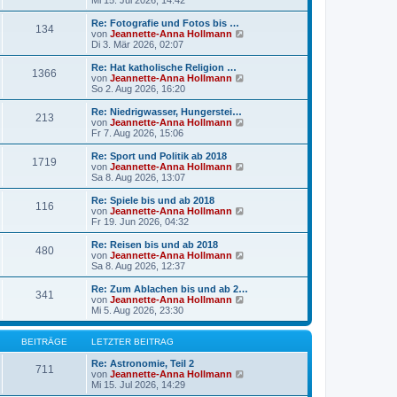
Mi 15. Jul 2026, 14:42
t
u
r
e
Re: Fotografie und Fotos bis …
a
134
s
N
von
Jeannette-Anna Hollmann
g
t
e
Di 3. Mär 2026, 02:07
e
u
r
e
Re: Hat katholische Religion …
1366
B
s
N
von
Jeannette-Anna Hollmann
e
t
e
So 2. Aug 2026, 16:20
i
e
u
t
r
e
Re: Niedrigwasser, Hungerstei…
r
213
B
s
N
von
Jeannette-Anna Hollmann
a
e
t
e
Fr 7. Aug 2026, 15:06
g
i
e
u
t
r
e
Re: Sport und Politik ab 2018
r
1719
B
s
N
von
Jeannette-Anna Hollmann
a
e
t
e
Sa 8. Aug 2026, 13:07
g
i
e
u
t
r
e
Re: Spiele bis und ab 2018
r
116
B
s
N
von
Jeannette-Anna Hollmann
a
e
t
e
Fr 19. Jun 2026, 04:32
g
i
e
u
t
r
e
Re: Reisen bis und ab 2018
r
480
B
s
N
von
Jeannette-Anna Hollmann
a
e
t
e
Sa 8. Aug 2026, 12:37
g
i
e
u
t
r
e
Re: Zum Ablachen bis und ab 2…
r
341
B
s
N
von
Jeannette-Anna Hollmann
a
e
t
e
Mi 5. Aug 2026, 23:30
g
i
e
u
t
r
e
r
B
s
BEITRÄGE
LETZTER BEITRAG
a
e
t
g
i
e
Re: Astronomie, Teil 2
711
t
r
N
von
Jeannette-Anna Hollmann
r
B
e
Mi 15. Jul 2026, 14:29
a
e
u