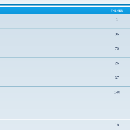
THEMEN
1
36
70
26
37
140
18