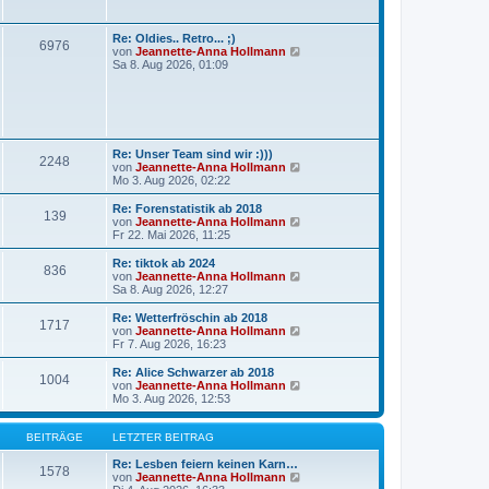
r
t
a
e
g
r
Re: Oldies.. Retro... ;)
6976
B
N
von
Jeannette-Anna Hollmann
e
e
Sa 8. Aug 2026, 01:09
i
u
t
e
r
s
a
t
g
e
r
Re: Unser Team sind wir :)))
B
2248
N
von
Jeannette-Anna Hollmann
e
e
Mo 3. Aug 2026, 02:22
i
u
t
e
r
Re: Forenstatistik ab 2018
139
s
a
N
von
Jeannette-Anna Hollmann
t
g
e
Fr 22. Mai 2026, 11:25
e
u
r
e
Re: tiktok ab 2024
836
B
s
N
von
Jeannette-Anna Hollmann
e
t
e
Sa 8. Aug 2026, 12:27
i
e
u
t
r
e
Re: Wetterfröschin ab 2018
r
1717
B
s
N
von
Jeannette-Anna Hollmann
a
e
t
e
Fr 7. Aug 2026, 16:23
g
i
e
u
t
r
e
Re: Alice Schwarzer ab 2018
r
1004
B
s
N
von
Jeannette-Anna Hollmann
a
e
t
e
Mo 3. Aug 2026, 12:53
g
i
e
u
t
r
e
r
B
s
BEITRÄGE
LETZTER BEITRAG
a
e
t
g
i
e
Re: Lesben feiern keinen Karn…
1578
t
r
N
von
Jeannette-Anna Hollmann
r