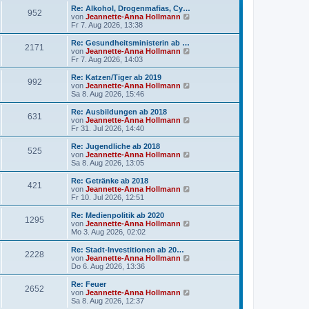
g
i
e
Re: Alkohol, Drogenmafias, Cy…
952
t
s
N
von
Jeannette-Anna Hollmann
r
t
e
Fr 7. Aug 2026, 13:38
a
e
u
g
r
e
Re: Gesundheitsministerin ab …
2171
B
s
N
von
Jeannette-Anna Hollmann
e
t
e
Fr 7. Aug 2026, 14:03
i
e
u
t
r
e
Re: Katzen/Tiger ab 2019
r
992
B
s
N
von
Jeannette-Anna Hollmann
a
e
t
e
Sa 8. Aug 2026, 15:46
g
i
e
u
t
r
e
Re: Ausbildungen ab 2018
r
631
B
s
N
von
Jeannette-Anna Hollmann
a
e
t
e
Fr 31. Jul 2026, 14:40
g
i
e
u
t
r
e
Re: Jugendliche ab 2018
r
525
B
s
N
von
Jeannette-Anna Hollmann
a
e
t
e
Sa 8. Aug 2026, 13:05
g
i
e
u
t
r
e
Re: Getränke ab 2018
r
421
B
s
N
von
Jeannette-Anna Hollmann
a
e
t
e
Fr 10. Jul 2026, 12:51
g
i
e
u
t
r
e
Re: Medienpolitik ab 2020
r
1295
B
s
N
von
Jeannette-Anna Hollmann
a
e
t
e
Mo 3. Aug 2026, 02:02
g
i
e
u
t
r
e
Re: Stadt-Investitionen ab 20…
r
2228
B
s
N
von
Jeannette-Anna Hollmann
a
e
t
e
Do 6. Aug 2026, 13:36
g
i
e
u
t
r
e
Re: Feuer
r
2652
B
s
N
von
Jeannette-Anna Hollmann
a
e
t
e
Sa 8. Aug 2026, 12:37
g
i
e
u