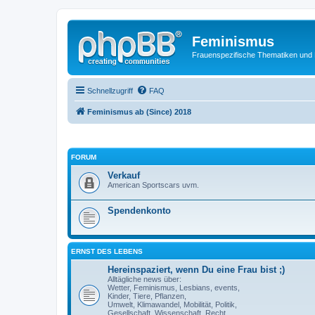
Feminismus
Frauenspezifische Thematiken und
Schnellzugriff
FAQ
Feminismus ab (Since) 2018
FORUM
Verkauf
American Sportscars uvm.
Spendenkonto
ERNST DES LEBENS
Hereinspaziert, wenn Du eine Frau bist ;)
Alltägliche news über:
Wetter, Feminismus, Lesbians, events,
Kinder, Tiere, Pflanzen,
Umwelt, Klimawandel, Mobilität, Politik,
Gesellschaft, Wissenschaft, Recht,