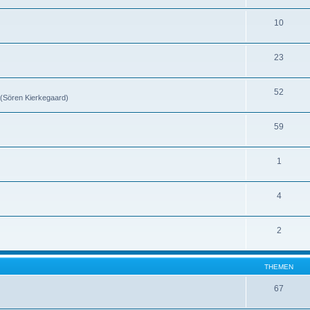
10
23
52
 (Sören Kierkegaard)
59
1
4
2
THEMEN
67