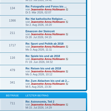
Mi 15. Jul 2026, 14:42
t
u
r
e
Re: Fotografie und Fotos bis …
a
134
s
N
von
Jeannette-Anna Hollmann
g
t
e
Di 3. Mär 2026, 02:07
e
u
r
e
Re: Hat katholische Religion …
1366
B
s
N
von
Jeannette-Anna Hollmann
e
t
e
So 2. Aug 2026, 16:20
i
e
u
t
r
e
Emanzen der Steinzeit
r
211
B
s
N
von
Jeannette-Anna Hollmann
a
e
t
e
Di 28. Jul 2026, 04:15
g
i
e
u
t
r
e
Re: Sport und Politik ab 2018
r
1717
B
s
N
von
Jeannette-Anna Hollmann
a
e
t
e
Mo 3. Aug 2026, 11:11
g
i
e
u
t
r
e
Re: Spiele bis und ab 2018
r
116
B
s
N
von
Jeannette-Anna Hollmann
a
e
t
e
Fr 19. Jun 2026, 04:32
g
i
e
u
t
r
e
Re: Reisen bis und ab 2018
r
479
B
s
N
von
Jeannette-Anna Hollmann
a
e
t
e
Mo 3. Aug 2026, 10:12
g
i
e
u
t
r
e
Re: Zum Ablachen bis und ab 2…
r
341
B
s
N
von
Jeannette-Anna Hollmann
a
e
t
e
Mi 5. Aug 2026, 23:30
g
i
e
u
t
r
e
r
B
s
BEITRÄGE
LETZTER BEITRAG
a
e
t
g
i
e
Re: Astronomie, Teil 2
711
t
r
N
von
Jeannette-Anna Hollmann
r
B
e
Mi 15. Jul 2026, 14:29
a
e
u