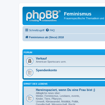
Feminismus
Frauenspezifische Thematiken und
Schnellzugriff
FAQ
Feminismus ab (Since) 2018
FORUM
Verkauf
American Sportscars uvm.
Spendenkonto
ERNST DES LEBENS
Hereinspaziert, wenn Du eine Frau bist ;)
Alltägliche news über:
Wetter, Feminismus, Lesbians, events,
Kinder, Tiere, Pflanzen,
Umwelt, Klimawandel, Mobilität, Politik,
Gesellschaft, Wissenschaft, Recht,