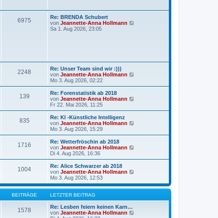
r
t
a
e
g
r
Re: BRENDA Schubert
6975
B
N
von
Jeannette-Anna Hollmann
e
e
Sa 1. Aug 2026, 23:05
i
u
t
e
r
s
a
t
g
e
r
Re: Unser Team sind wir :)))
B
2248
N
von
Jeannette-Anna Hollmann
e
e
Mo 3. Aug 2026, 02:22
i
u
t
e
r
Re: Forenstatistik ab 2018
139
s
a
N
von
Jeannette-Anna Hollmann
t
g
e
Fr 22. Mai 2026, 11:25
e
u
r
e
Re: KI -Künstliche Intelligenz
835
B
s
N
von
Jeannette-Anna Hollmann
e
t
e
Mo 3. Aug 2026, 15:29
i
e
u
t
r
e
Re: Wetterfröschin ab 2018
r
1716
B
s
N
von
Jeannette-Anna Hollmann
a
e
t
e
Di 4. Aug 2026, 16:36
g
i
e
u
t
r
e
Re: Alice Schwarzer ab 2018
r
1004
B
s
N
von
Jeannette-Anna Hollmann
a
e
t
e
Mo 3. Aug 2026, 12:53
g
i
e
u
t
r
e
r
B
s
BEITRÄGE
LETZTER BEITRAG
a
e
t
g
i
e
Re: Lesben feiern keinen Karn…
1578
t
r
N
von
Jeannette-Anna Hollmann
r