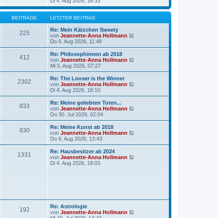
B
e
Di 4. Aug 2026, 16:33
a
e
u
g
i
e
t
s
BEITRÄGE
LETZTER BEITRAG
r
t
a
e
Re: Mein Kätzchen Sweety
225
g
r
N
von
Jeannette-Anna Hollmann
B
e
Do 6. Aug 2026, 11:48
e
u
i
e
Re: Philosophinnen ab 2018
412
t
s
N
von
Jeannette-Anna Hollmann
r
t
e
Mi 5. Aug 2026, 07:27
a
e
u
g
r
e
Re: The Looser is the Winner
2302
B
s
N
von
Jeannette-Anna Hollmann
e
t
e
Di 4. Aug 2026, 18:10
i
e
u
t
r
e
Re: Meine geliebten Toten...
r
833
B
s
N
von
Jeannette-Anna Hollmann
a
e
t
e
Do 30. Jul 2026, 02:04
g
i
e
u
t
r
e
Re: Meine Kunst ab 2018
r
830
B
s
N
von
Jeannette-Anna Hollmann
a
e
t
e
Do 6. Aug 2026, 13:43
g
i
e
u
t
r
e
Re: Hausbesitzer ab 2024
r
1331
B
s
N
von
Jeannette-Anna Hollmann
a
e
t
e
Di 4. Aug 2026, 18:03
g
i
e
u
t
r
e
r
B
s
a
e
t
g
i
e
t
r
r
B
Re: Astrologie
a
192
e
N
von
Jeannette-Anna Hollmann
g
i
e