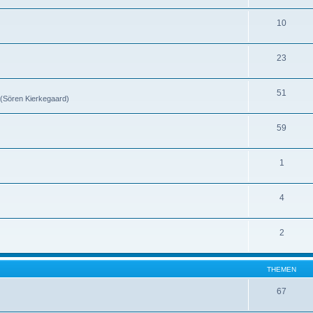
10
23
51
 (Sören Kierkegaard)
59
1
4
2
THEMEN
67