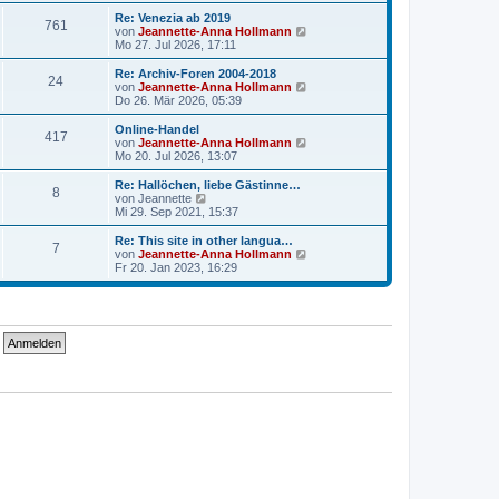
u
t
r
e
Re: Venezia ab 2019
r
761
B
s
N
von
Jeannette-Anna Hollmann
a
e
t
e
Mo 27. Jul 2026, 17:11
g
i
e
u
t
r
e
Re: Archiv-Foren 2004-2018
r
24
B
s
N
von
Jeannette-Anna Hollmann
a
e
t
e
Do 26. Mär 2026, 05:39
g
i
e
u
t
r
e
Online-Handel
r
417
B
s
N
von
Jeannette-Anna Hollmann
a
e
t
e
Mo 20. Jul 2026, 13:07
g
i
e
u
t
r
e
Re: Hallöchen, liebe Gästinne…
r
8
B
s
N
von
Jeannette
a
e
t
e
Mi 29. Sep 2021, 15:37
g
i
e
u
t
r
e
Re: This site in other langua…
r
7
B
s
N
von
Jeannette-Anna Hollmann
a
e
t
e
Fr 20. Jan 2023, 16:29
g
i
e
u
t
r
e
r
B
s
a
e
t
g
i
e
t
r
r
B
a
e
g
i
t
r
a
g