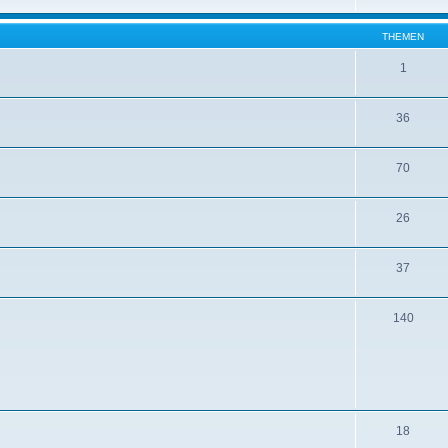
THEMEN
1
36
70
26
37
140
18