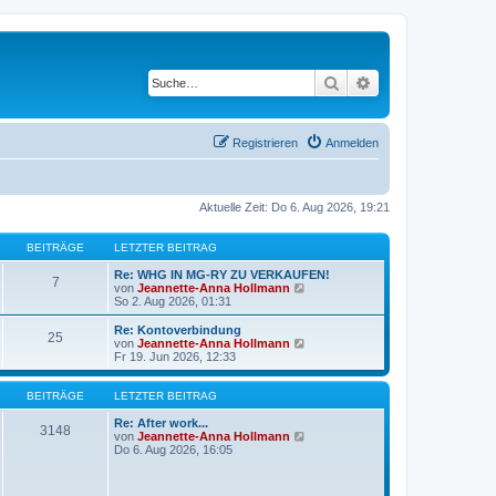
Suche
Erweiterte Suche
Registrieren
Anmelden
Aktuelle Zeit: Do 6. Aug 2026, 19:21
BEITRÄGE
LETZTER BEITRAG
Re: WHG IN MG-RY ZU VERKAUFEN!
7
N
von
Jeannette-Anna Hollmann
e
So 2. Aug 2026, 01:31
u
e
Re: Kontoverbindung
25
s
N
von
Jeannette-Anna Hollmann
t
e
Fr 19. Jun 2026, 12:33
e
u
r
e
B
s
BEITRÄGE
LETZTER BEITRAG
e
t
i
e
Re: After work...
3148
t
r
N
von
Jeannette-Anna Hollmann
r
B
e
Do 6. Aug 2026, 16:05
a
e
u
g
i
e
t
s