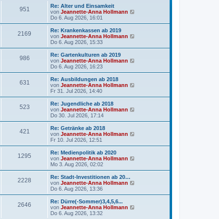
g
i
e
Re: Alter und Einsamkeit
951
t
s
N
von
Jeannette-Anna Hollmann
r
t
e
Do 6. Aug 2026, 16:01
a
e
u
g
r
e
Re: Krankenkassen ab 2019
2169
B
s
N
von
Jeannette-Anna Hollmann
e
t
e
Do 6. Aug 2026, 15:33
i
e
u
t
r
e
Re: Gartenkulturen ab 2019
r
986
B
s
N
von
Jeannette-Anna Hollmann
a
e
t
e
Do 6. Aug 2026, 16:23
g
i
e
u
t
r
e
Re: Ausbildungen ab 2018
r
631
B
s
N
von
Jeannette-Anna Hollmann
a
e
t
e
Fr 31. Jul 2026, 14:40
g
i
e
u
t
r
e
Re: Jugendliche ab 2018
r
523
B
s
N
von
Jeannette-Anna Hollmann
a
e
t
e
Do 30. Jul 2026, 17:14
g
i
e
u
t
r
e
Re: Getränke ab 2018
r
421
B
s
N
von
Jeannette-Anna Hollmann
a
e
t
e
Fr 10. Jul 2026, 12:51
g
i
e
u
t
r
e
Re: Medienpolitik ab 2020
r
1295
B
s
N
von
Jeannette-Anna Hollmann
a
e
t
e
Mo 3. Aug 2026, 02:02
g
i
e
u
t
r
e
Re: Stadt-Investitionen ab 20…
r
2228
B
s
N
von
Jeannette-Anna Hollmann
a
e
t
e
Do 6. Aug 2026, 13:36
g
i
e
u
t
r
e
Re: Dürre(-Sommer)3,4,5,6...
r
2646
B
s
N
von
Jeannette-Anna Hollmann
a
e
t
e
Do 6. Aug 2026, 13:32
g
i
e
u