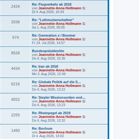
t
r
e
Re: Flugverkehr ab 2018
r
2424
B
s
N
von
Jeannette-Anna Hollmann
a
e
t
e
Di 4. Aug 2026, 16:34
g
i
e
u
t
r
e
Re: "Leihmutterschaften"
r
2036
B
s
N
von
Jeannette-Anna Hollmann
a
e
t
e
Sa 1. Aug 2026, 05:05
g
i
e
u
t
r
e
Re: Generation x / Boomer
r
674
B
s
N
von
Jeannette-Anna Hollmann
a
e
t
e
Fr 24. Jul 2026, 14:57
g
i
e
u
t
r
e
Bundespräsiden/tin
r
8528
B
s
N
von
Jeannette-Anna Hollmann
a
e
t
e
Do 6. Aug 2026, 15:35
g
i
e
u
t
r
e
Re: Iran ab 2018
r
4434
B
s
N
von
Jeannette-Anna Hollmann
a
e
t
e
Mo 3. Aug 2026, 12:49
g
i
e
u
t
r
e
Re: Globale Politik auf die S…
r
6216
B
s
N
von
Jeannette-Anna Hollmann
a
e
t
e
Do 6. Aug 2026, 13:22
g
i
e
u
t
r
e
Re: Steyler Missionsorden und…
r
4052
B
s
N
von
Jeannette-Anna Hollmann
a
e
t
e
Do 6. Aug 2026, 13:23
g
i
e
u
t
r
e
Re: Rheinpegel ab 2019
r
2255
B
s
N
von
Jeannette-Anna Hollmann
a
e
t
e
Do 6. Aug 2026, 13:32
g
i
e
u
t
r
e
Re: Bochum
r
1460
B
s
N
von
Jeannette-Anna Hollmann
a
e
t
e
Di 4. Aug 2026, 14:02
g
i
e