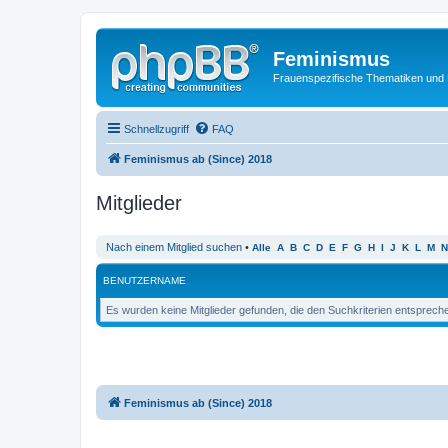
Feminismus
Frauenspezifische Thematiken und
Schnellzugriff
FAQ
Feminismus ab (Since) 2018
Mitglieder
Nach einem Mitglied suchen
•
Alle
A
B
C
D
E
F
G
H
I
J
K
L
M
N
BENUTZERNAME
Es wurden keine Mitglieder gefunden, die den Suchkriterien entsprech
Feminismus ab (Since) 2018