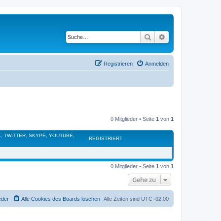
Suche
Erweiterte Suche
Registrieren
Anmelden
0 Mitglieder • Seite
1
von
1
, TWITTER, SKYPE, YOUTUBE,
REGISTRIERT
0 Mitglieder • Seite
1
von
1
Gehe zu
eder
Alle Cookies des Boards löschen
Alle Zeiten sind
UTC+02:00