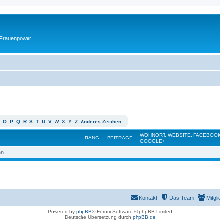
 Frauenpower
O
P
Q
R
S
T
U
V
W
X
Y
Z
Anderes Zeichen
WOHNORT, WEBSITE, FACEBOOK
RANG
BEITRÄGE
GOOGLE+
en.
Kontakt
Das Team
Mitgli
Powered by
phpBB
® Forum Software © phpBB Limited
Deutsche Übersetzung durch
phpBB.de