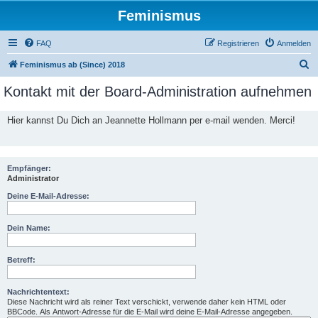
Feminismus
FAQ
Registrieren
Anmelden
S
Feminismus ab (Since) 2018
u
Kontakt mit der Board-Administration aufnehmen
c
h
Hier kannst Du Dich an Jeannette Hollmann per e-mail wenden. Merci!
e
Empfänger:
Administrator
Deine E-Mail-Adresse:
Dein Name:
Betreff:
Nachrichtentext:
Diese Nachricht wird als reiner Text verschickt, verwende daher kein HTML oder
BBCode. Als Antwort-Adresse für die E-Mail wird deine E-Mail-Adresse angegeben.