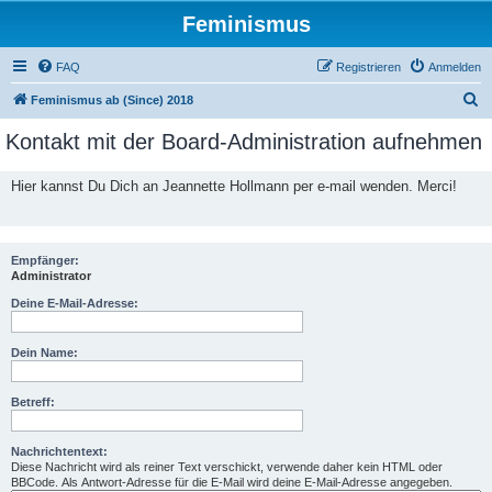
Feminismus
FAQ
Registrieren
Anmelden
S
Feminismus ab (Since) 2018
u
Kontakt mit der Board-Administration aufnehmen
c
h
Hier kannst Du Dich an Jeannette Hollmann per e-mail wenden. Merci!
e
Empfänger:
Administrator
Deine E-Mail-Adresse:
Dein Name:
Betreff:
Nachrichtentext:
Diese Nachricht wird als reiner Text verschickt, verwende daher kein HTML oder
BBCode. Als Antwort-Adresse für die E-Mail wird deine E-Mail-Adresse angegeben.