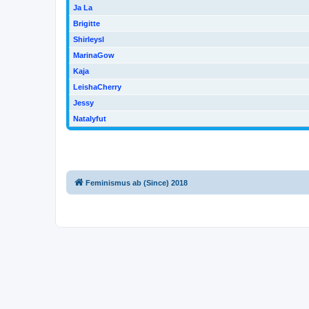
Ja La
Brigitte
Shirleysl
MarinaGow
Kaja
LeishaCherry
Jessy
Natalyfut
Feminismus ab (Since) 2018