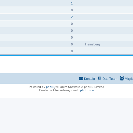
1
0
2
0
0
0
0
Heinsberg
0
Kontakt
Das Team
Mitgli
Powered by
phpBB
® Forum Software © phpBB Limited
Deutsche Übersetzung durch
phpBB.de