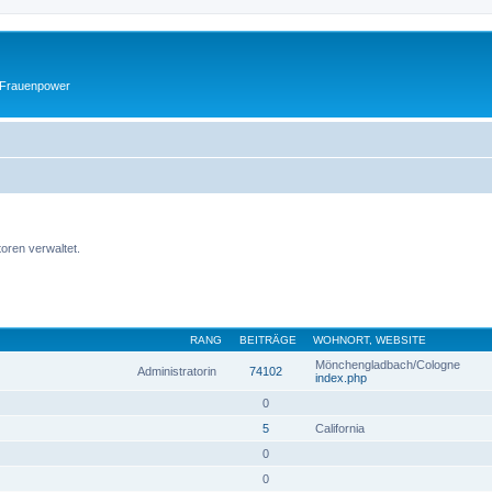
 Frauenpower
oren verwaltet.
RANG
BEITRÄGE
WOHNORT, WEBSITE
Mönchengladbach/Cologne
Administratorin
74102
index.php
0
5
California
0
0