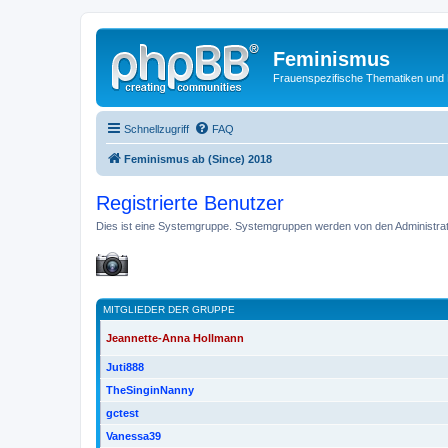
Feminismus
Frauenspezifische Thematiken und
Schnellzugriff
FAQ
Feminismus ab (Since) 2018
Registrierte Benutzer
Dies ist eine Systemgruppe. Systemgruppen werden von den Administrat
MITGLIEDER DER GRUPPE
Jeannette-Anna Hollmann
Juti888
TheSinginNanny
gctest
Vanessa39