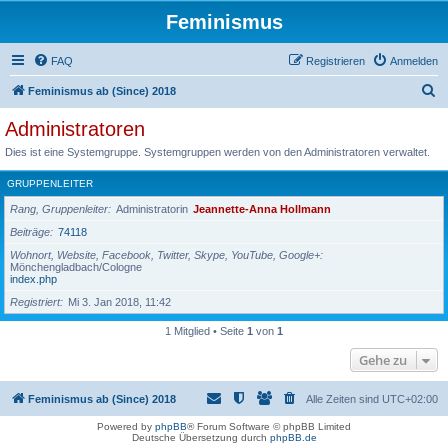
Feminismus
FAQ
Registrieren
Anmelden
S
Feminismus ab (Since) 2018
u
Administratoren
c
Dies ist eine Systemgruppe. Systemgruppen werden von den Administratoren verwaltet.
h
GRUPPENLEITER
e
Rang, Gruppenleiter
Administratorin
Jeannette-Anna Hollmann
Beiträge
74118
Wohnort, Website, Facebook, Twitter, Skype, YouTube, Google+
Mönchengladbach/Cologne
index.php
Registriert
Mi 3. Jan 2018, 11:42
1 Mitglied • Seite
1
von
1
Gehe zu
Feminismus ab (Since) 2018
Alle Zeiten sind
UTC+02:00
Powered by
phpBB
® Forum Software © phpBB Limited
Deutsche Übersetzung durch
phpBB.de