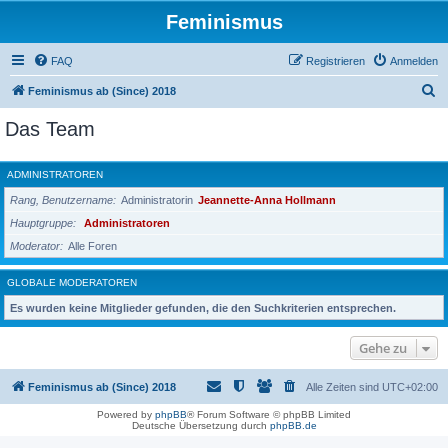
Feminismus
FAQ
Registrieren
Anmelden
S
Feminismus ab (Since) 2018
u
Das Team
c
h
ADMINISTRATOREN
e
Rang, Benutzername
Administratorin
Jeannette-Anna Hollmann
Hauptgruppe
Administratoren
Moderator
Alle Foren
GLOBALE MODERATOREN
Es wurden keine Mitglieder gefunden, die den Suchkriterien entsprechen.
Gehe zu
Feminismus ab (Since) 2018
Alle Zeiten sind
UTC+02:00
Powered by
phpBB
® Forum Software © phpBB Limited
Deutsche Übersetzung durch
phpBB.de