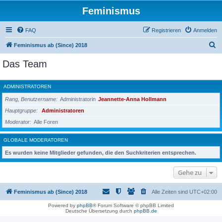
Feminismus
FAQ
Registrieren
Anmelden
S
Feminismus ab (Since) 2018
u
Das Team
c
h
ADMINISTRATOREN
e
Rang, Benutzername
Administratorin
Jeannette-Anna Hollmann
Hauptgruppe
Administratoren
Moderator
Alle Foren
GLOBALE MODERATOREN
Es wurden keine Mitglieder gefunden, die den Suchkriterien entsprechen.
Gehe zu
Feminismus ab (Since) 2018
Alle Zeiten sind
UTC+02:00
Powered by
phpBB
® Forum Software © phpBB Limited
Deutsche Übersetzung durch
phpBB.de