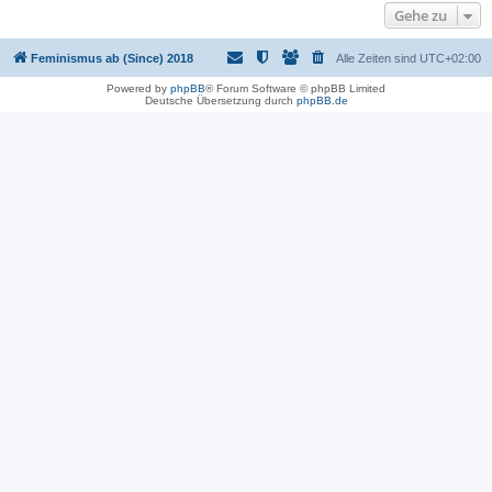
Gehe zu
Feminismus ab (Since) 2018
Alle Zeiten sind
UTC+02:00
Powered by
phpBB
® Forum Software © phpBB Limited
Deutsche Übersetzung durch
phpBB.de