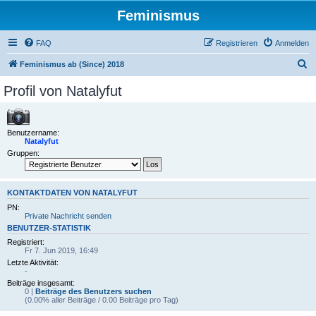
Feminismus
FAQ
Registrieren
Anmelden
S
Feminismus ab (Since) 2018
u
Profil von Natalyfut
c
h
e
Benutzername:
Natalyfut
Gruppen:
KONTAKTDATEN VON NATALYFUT
PN:
Private Nachricht senden
BENUTZER-STATISTIK
Registriert:
Fr 7. Jun 2019, 16:49
Letzte Aktivität:
-
Beiträge insgesamt:
0 |
Beiträge des Benutzers suchen
(0.00% aller Beiträge / 0.00 Beiträge pro Tag)