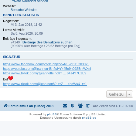
Private Nachricht senden
Website:
Besuche Website
BENUTZER-STATISTIK
Registriert:
Mi 3. Jan 2018, 11:42
Letzte Aktivität:
Sa 8. Aug 2026, 20:09
Beiträge insgesamt:
74140 |
Beiträge des Benutzers suchen
(99.95% aller Beiträge / 23.62 Beiträge pro Tag)
SIGNATUR
https://www.facebook.com/profile.php?id=61579115303975
https://youtube.com/@jeannett-l8h?si=Yk45o9h09SBmWXnj
https://www.tiktok.com/@jeannette.hollm ... 64J4Y7UzE9
Be!
https://www.tiktok.com/@jean.nett8?_t=Z ... zhoWs&_r=1
Gehe zu
Feminismus ab (Since) 2018
Alle Zeiten sind
UTC+02:00
Powered by
phpBB
® Forum Software © phpBB Limited
Deutsche Übersetzung durch
phpBB.de