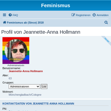
Feminismus
FAQ
Registrieren
Anmelden
S
Feminismus ab (Since) 2018
u
Profil von Jeannette-Anna Hollmann
c
h
e
Administratorin
Benutzername:
Jeannette-Anna Hollmann
Alter:
63
Gruppen:
Wohnort:
Mönchengladbach/Cologne
KONTAKTDATEN VON JEANNETTE-ANNA HOLLMANN
PN: