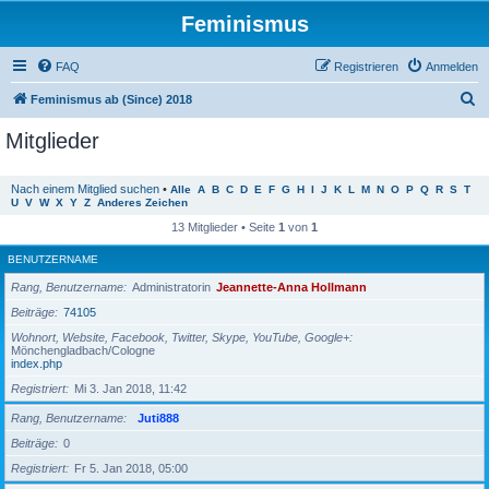
Feminismus
FAQ
Registrieren
Anmelden
S
Feminismus ab (Since) 2018
u
Mitglieder
c
h
Nach einem Mitglied suchen
•
Alle
A
B
C
D
E
F
G
H
I
J
K
L
M
N
O
P
Q
R
S
T
U
V
W
X
Y
Z
Anderes Zeichen
e
13 Mitglieder • Seite
1
von
1
BENUTZERNAME
Rang, Benutzername
Administratorin
Jeannette-Anna Hollmann
Beiträge
74105
Wohnort, Website, Facebook, Twitter, Skype, YouTube, Google+
Mönchengladbach/Cologne
index.php
Registriert
Mi 3. Jan 2018, 11:42
Rang, Benutzername
Juti888
Beiträge
0
Registriert
Fr 5. Jan 2018, 05:00