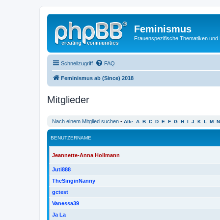
Feminismus
Frauenspezifische Thematiken und
Schnellzugriff
FAQ
Feminismus ab (Since) 2018
Mitglieder
Nach einem Mitglied suchen
•
Alle
A
B
C
D
E
F
G
H
I
J
K
L
M
N
BENUTZERNAME
Jeannette-Anna Hollmann
Juti888
TheSinginNanny
gctest
Vanessa39
Ja La