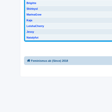
Brigitte
Shirleysl
MarinaGow
Kaja
LeishaCherry
Jessy
Natalyfut
Feminismus ab (Since) 2018