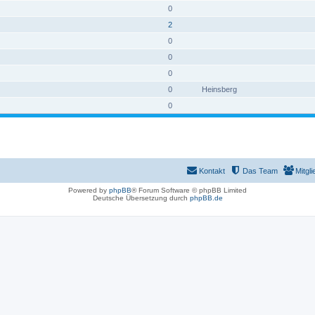
0
2
0
0
0
0
Heinsberg
0
Kontakt
Das Team
Mitgli
Powered by
phpBB
® Forum Software © phpBB Limited
Deutsche Übersetzung durch
phpBB.de