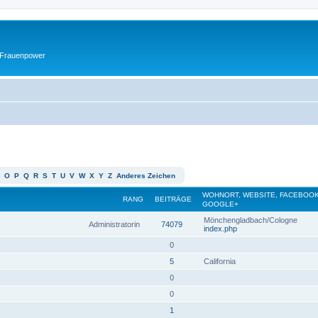
 Frauenpower
O
P
Q
R
S
T
U
V
W
X
Y
Z
Anderes Zeichen
WOHNORT, WEBSITE, FACEBOOK
RANG
BEITRÄGE
GOOGLE+
Mönchengladbach/Cologne
Administratorin
74079
index.php
0
5
California
0
0
1