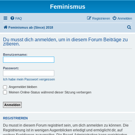
Feminismus
FAQ
Registrieren
Anmelden
S
Feminismus ab (Since) 2018
u
Du musst dich anmelden, um in diesem Forum Beiträge zu
c
zitieren.
h
Benutzername:
e
Passwort:
Ich habe mein Passwort vergessen
Angemeldet bleiben
Meinen Online-Status während dieser Sitzung verbergen
REGISTRIEREN
Du musst in diesem Forum registriert sein, um dich anmelden zu können. Die
Registrierung ist in wenigen Augenblicken erledigt und ermöglicht dir, auf
weitere Funktionen zuzugreifen. Die Board-Administration kann registrierten