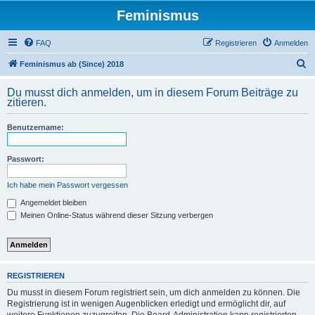
Feminismus
FAQ
Registrieren
Anmelden
S
Feminismus ab (Since) 2018
u
Du musst dich anmelden, um in diesem Forum Beiträge zu
c
zitieren.
h
Benutzername:
e
Passwort:
Ich habe mein Passwort vergessen
Angemeldet bleiben
Meinen Online-Status während dieser Sitzung verbergen
REGISTRIEREN
Du musst in diesem Forum registriert sein, um dich anmelden zu können. Die
Registrierung ist in wenigen Augenblicken erledigt und ermöglicht dir, auf
weitere Funktionen zuzugreifen. Die Board-Administration kann registrierten