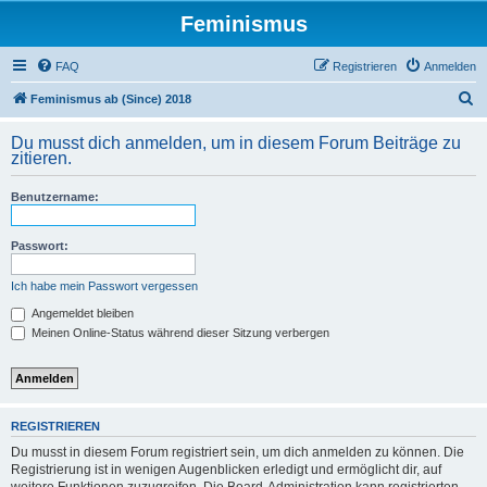
Feminismus
FAQ
Registrieren
Anmelden
S
Feminismus ab (Since) 2018
u
Du musst dich anmelden, um in diesem Forum Beiträge zu
c
zitieren.
h
Benutzername:
e
Passwort:
Ich habe mein Passwort vergessen
Angemeldet bleiben
Meinen Online-Status während dieser Sitzung verbergen
REGISTRIEREN
Du musst in diesem Forum registriert sein, um dich anmelden zu können. Die
Registrierung ist in wenigen Augenblicken erledigt und ermöglicht dir, auf
weitere Funktionen zuzugreifen. Die Board-Administration kann registrierten