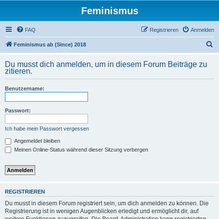
Feminismus
FAQ
Registrieren
Anmelden
S
Feminismus ab (Since) 2018
u
Du musst dich anmelden, um in diesem Forum Beiträge zu
c
zitieren.
h
Benutzername:
e
Passwort:
Ich habe mein Passwort vergessen
Angemeldet bleiben
Meinen Online-Status während dieser Sitzung verbergen
REGISTRIEREN
Du musst in diesem Forum registriert sein, um dich anmelden zu können. Die
Registrierung ist in wenigen Augenblicken erledigt und ermöglicht dir, auf
weitere Funktionen zuzugreifen. Die Board-Administration kann registrierten