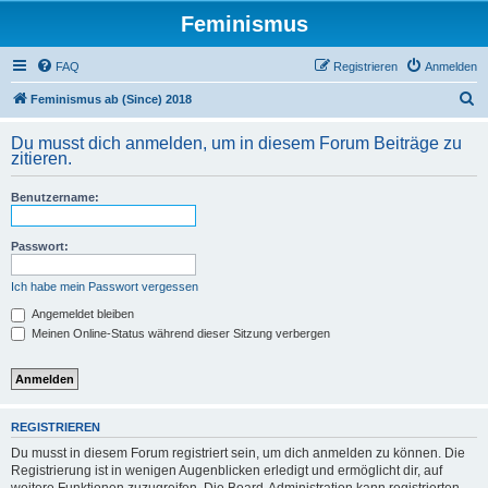
Feminismus
FAQ
Registrieren
Anmelden
S
Feminismus ab (Since) 2018
u
Du musst dich anmelden, um in diesem Forum Beiträge zu
c
zitieren.
h
Benutzername:
e
Passwort:
Ich habe mein Passwort vergessen
Angemeldet bleiben
Meinen Online-Status während dieser Sitzung verbergen
REGISTRIEREN
Du musst in diesem Forum registriert sein, um dich anmelden zu können. Die
Registrierung ist in wenigen Augenblicken erledigt und ermöglicht dir, auf
weitere Funktionen zuzugreifen. Die Board-Administration kann registrierten