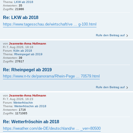
Thema:
LKW ab 2018
Antworten:
35
Zugriffe:
21986
Re: LKW ab 2018
https://www.tagesschau.de/wirtschaft/ve ... g-100.html
Rufe den Beitrag auf
von
Jeannette-Anna Hollmann
Fr 7. Aug 2026, 18:18
Forum:
Köln ab 2018
Thema:
Rheinpegel ab 2019
Antworten:
39
Zugriffe:
27617
Re: Rheinpegel ab 2019
https://www.n-tv.de/panorama/Rhein-Pege ... 70579.html
Rufe den Beitrag auf
von
Jeannette-Anna Hollmann
Fr 7. Aug 2026, 16:23
Forum:
Wetterfröschin
Thema:
Wetterfröschin ab 2018
Antworten:
1716
Zugriffe:
1171065
Re: Wetterfröschin ab 2018
https://weather.com/de-DE/deutschland/w ... _ver=80500