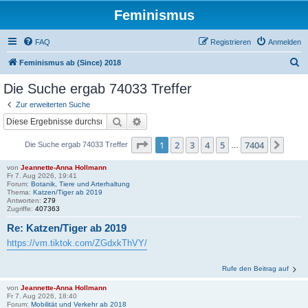
Feminismus
FAQ
Registrieren
Anmelden
S
Feminismus ab (Since) 2018
u
Die Suche ergab 74033 Treffer
c
Zur erweiterten Suche
h
Suche
Erweiterte Suche
e
Seite
1
von
7404
1
2
3
4
5
7404
Näch
Die Suche ergab 74033 Treffer
…
von
Jeannette-Anna Hollmann
Fr 7. Aug 2026, 19:41
Forum:
Botanik, Tiere und Arterhaltung
Thema:
Katzen/Tiger ab 2019
Antworten:
279
Zugriffe:
407363
Re: Katzen/Tiger ab 2019
https://vm.tiktok.com/ZGdxkThVY/
Rufe den Beitrag auf
von
Jeannette-Anna Hollmann
Fr 7. Aug 2026, 18:40
Forum:
Mobilität und Verkehr ab 2018