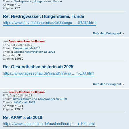
Thema:
Niedrigwasser, Hungersteine, Funde
Antworten:
1
Zugriffe:
257
Re: Niedrigwasser, Hungersteine, Funde
https://www.n-tv.de/panorama/Soldatenge ... 69702.html
Rufe den Beitrag auf
von
Jeannette-Anna Hollmann
Fr 7. Aug 2026, 14:03
Forum:
Gesundheit ab 2018
Thema:
Gesundheitsministerin ab 2025
Antworten:
30
Zugriffe:
15689
Re: Gesundheitsministerin ab 2025
https://www.tagesschau.de/inland/innenp ... n-100.html
Rufe den Beitrag auf
von
Jeannette-Anna Hollmann
Fr 7. Aug 2026, 14:02
Forum:
Umweltschutz und Klimawandel ab 2018
Thema:
AKW' s ab 2018
Antworten:
104
Zugriffe:
75048
Re: AKW' s ab 2018
https://www.tagesschau.de/ausland/europ ... r-100.html