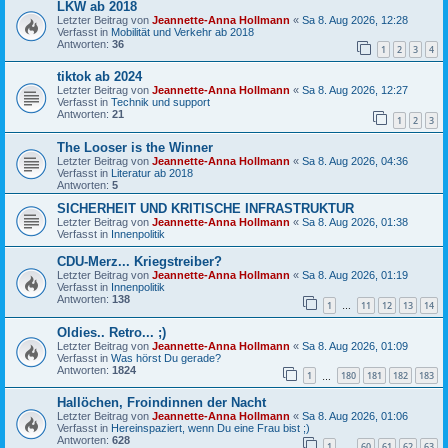
LKW ab 2018
Letzter Beitrag von
Jeannette-Anna Hollmann
«
Sa 8. Aug 2026, 12:28
Verfasst in
Mobilität und Verkehr ab 2018
Antworten:
36
1
2
3
4
tiktok ab 2024
Letzter Beitrag von
Jeannette-Anna Hollmann
«
Sa 8. Aug 2026, 12:27
Verfasst in
Technik und support
Antworten:
21
1
2
3
The Looser is the Winner
Letzter Beitrag von
Jeannette-Anna Hollmann
«
Sa 8. Aug 2026, 04:36
Verfasst in
Literatur ab 2018
Antworten:
5
SICHERHEIT UND KRITISCHE INFRASTRUKTUR
Letzter Beitrag von
Jeannette-Anna Hollmann
«
Sa 8. Aug 2026, 01:38
Verfasst in
Innenpolitik
CDU-Merz... Kriegstreiber?
Letzter Beitrag von
Jeannette-Anna Hollmann
«
Sa 8. Aug 2026, 01:19
Verfasst in
Innenpolitik
Antworten:
138
1
11
12
13
14
…
Oldies.. Retro... ;)
Letzter Beitrag von
Jeannette-Anna Hollmann
«
Sa 8. Aug 2026, 01:09
Verfasst in
Was hörst Du gerade?
Antworten:
1824
1
180
181
182
183
…
Hallöchen, Froindinnen der Nacht
Letzter Beitrag von
Jeannette-Anna Hollmann
«
Sa 8. Aug 2026, 01:06
Verfasst in
Hereinspaziert, wenn Du eine Frau bist ;)
Antworten:
628
1
60
61
62
63
…