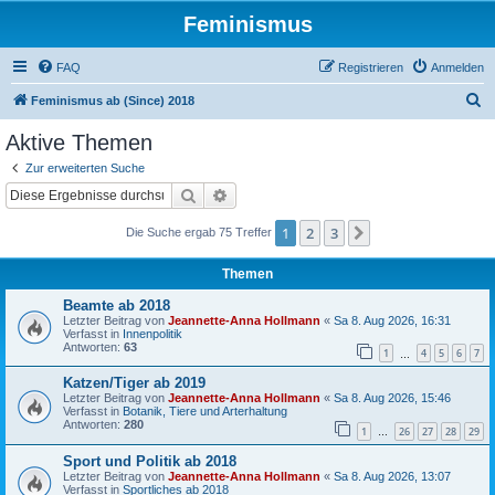
Feminismus
FAQ
Registrieren
Anmelden
S
Feminismus ab (Since) 2018
u
Aktive Themen
c
Zur erweiterten Suche
h
Suche
Erweiterte Suche
e
1
2
3
Nächste
Die Suche ergab 75 Treffer
Themen
Beamte ab 2018
Letzter Beitrag von
Jeannette-Anna Hollmann
«
Sa 8. Aug 2026, 16:31
Verfasst in
Innenpolitik
Antworten:
63
1
4
5
6
7
…
Katzen/Tiger ab 2019
Letzter Beitrag von
Jeannette-Anna Hollmann
«
Sa 8. Aug 2026, 15:46
Verfasst in
Botanik, Tiere und Arterhaltung
Antworten:
280
1
26
27
28
29
…
Sport und Politik ab 2018
Letzter Beitrag von
Jeannette-Anna Hollmann
«
Sa 8. Aug 2026, 13:07
Verfasst in
Sportliches ab 2018