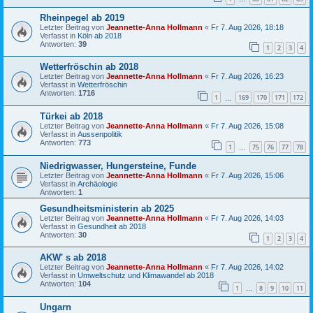
Rheinpegel ab 2019
Letzter Beitrag von
Jeannette-Anna Hollmann
«
Fr 7. Aug 2026, 18:18
Verfasst in
Köln ab 2018
Antworten:
39
1
2
3
4
Wetterfröschin ab 2018
Letzter Beitrag von
Jeannette-Anna Hollmann
«
Fr 7. Aug 2026, 16:23
Verfasst in
Wetterfröschin
Antworten:
1716
1
169
170
171
172
…
Türkei ab 2018
Letzter Beitrag von
Jeannette-Anna Hollmann
«
Fr 7. Aug 2026, 15:08
Verfasst in
Aussenpolitik
Antworten:
773
1
75
76
77
78
…
Niedrigwasser, Hungersteine, Funde
Letzter Beitrag von
Jeannette-Anna Hollmann
«
Fr 7. Aug 2026, 15:06
Verfasst in
Archäologie
Antworten:
1
Gesundheitsministerin ab 2025
Letzter Beitrag von
Jeannette-Anna Hollmann
«
Fr 7. Aug 2026, 14:03
Verfasst in
Gesundheit ab 2018
Antworten:
30
1
2
3
4
AKW' s ab 2018
Letzter Beitrag von
Jeannette-Anna Hollmann
«
Fr 7. Aug 2026, 14:02
Verfasst in
Umweltschutz und Klimawandel ab 2018
Antworten:
104
1
8
9
10
11
…
Ungarn