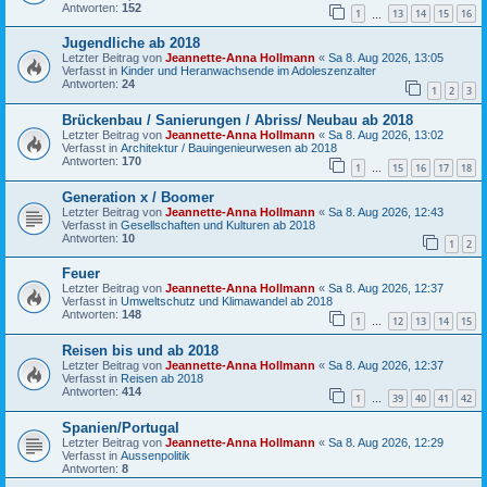
Antworten:
152
1
13
14
15
16
…
Jugendliche ab 2018
Letzter Beitrag von
Jeannette-Anna Hollmann
«
Sa 8. Aug 2026, 13:05
Verfasst in
Kinder und Heranwachsende im Adoleszenzalter
Antworten:
24
1
2
3
Brückenbau / Sanierungen / Abriss/ Neubau ab 2018
Letzter Beitrag von
Jeannette-Anna Hollmann
«
Sa 8. Aug 2026, 13:02
Verfasst in
Architektur / Bauingenieurwesen ab 2018
Antworten:
170
1
15
16
17
18
…
Generation x / Boomer
Letzter Beitrag von
Jeannette-Anna Hollmann
«
Sa 8. Aug 2026, 12:43
Verfasst in
Gesellschaften und Kulturen ab 2018
Antworten:
10
1
2
Feuer
Letzter Beitrag von
Jeannette-Anna Hollmann
«
Sa 8. Aug 2026, 12:37
Verfasst in
Umweltschutz und Klimawandel ab 2018
Antworten:
148
1
12
13
14
15
…
Reisen bis und ab 2018
Letzter Beitrag von
Jeannette-Anna Hollmann
«
Sa 8. Aug 2026, 12:37
Verfasst in
Reisen ab 2018
Antworten:
414
1
39
40
41
42
…
Spanien/Portugal
Letzter Beitrag von
Jeannette-Anna Hollmann
«
Sa 8. Aug 2026, 12:29
Verfasst in
Aussenpolitik
Antworten:
8