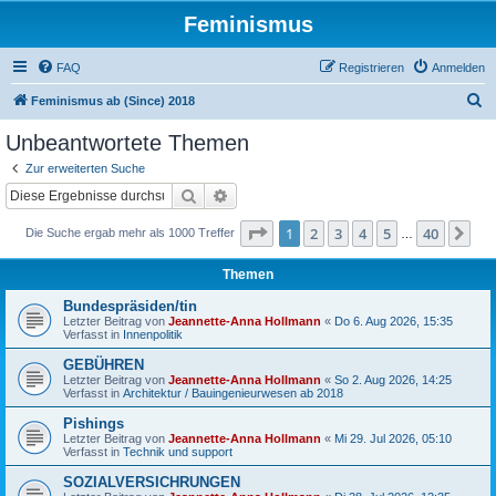
Feminismus
FAQ
Registrieren
Anmelden
S
Feminismus ab (Since) 2018
u
Unbeantwortete Themen
c
Zur erweiterten Suche
h
Suche
Erweiterte Suche
e
Seite
1
von
40
1
2
3
4
5
40
Nä
Die Suche ergab mehr als 1000 Treffer
…
Themen
Bundespräsiden/tin
Letzter Beitrag von
Jeannette-Anna Hollmann
«
Do 6. Aug 2026, 15:35
Verfasst in
Innenpolitik
GEBÜHREN
Letzter Beitrag von
Jeannette-Anna Hollmann
«
So 2. Aug 2026, 14:25
Verfasst in
Architektur / Bauingenieurwesen ab 2018
Pishings
Letzter Beitrag von
Jeannette-Anna Hollmann
«
Mi 29. Jul 2026, 05:10
Verfasst in
Technik und support
SOZIALVERSICHRUNGEN