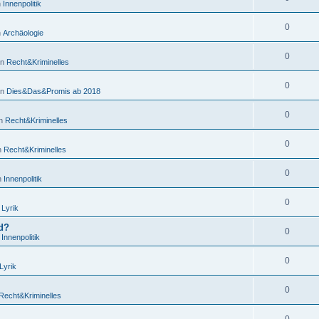
n
Innenpolitik
0
n
Archäologie
0
in
Recht&Kriminelles
0
in
Dies&Das&Promis ab 2018
0
in
Recht&Kriminelles
0
in
Recht&Kriminelles
0
in
Innenpolitik
0
n
Lyrik
nd?
0
n
Innenpolitik
0
Lyrik
0
Recht&Kriminelles