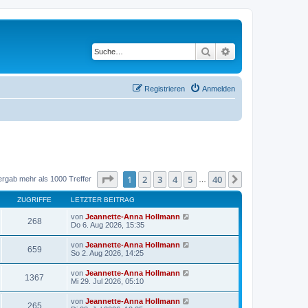
Suche
Erweiterte Suche
Registrieren
Anmelden
Seite
1
von
40
1
2
3
4
5
40
Nächste
ergab mehr als 1000 Treffer
…
ZUGRIFFE
LETZTER BEITRAG
von
Jeannette-Anna Hollmann
268
Do 6. Aug 2026, 15:35
von
Jeannette-Anna Hollmann
659
So 2. Aug 2026, 14:25
von
Jeannette-Anna Hollmann
1367
Mi 29. Jul 2026, 05:10
von
Jeannette-Anna Hollmann
265