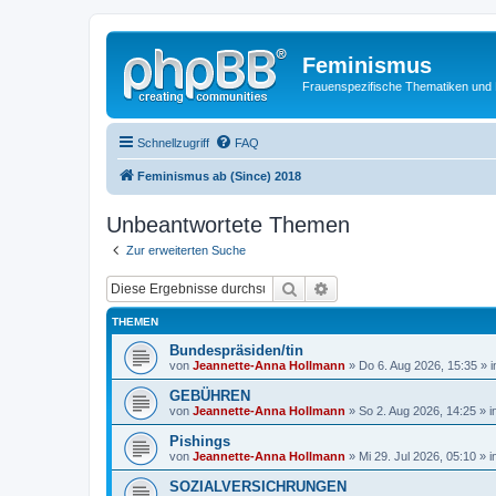
Feminismus
Frauenspezifische Thematiken und
Schnellzugriff
FAQ
Feminismus ab (Since) 2018
Unbeantwortete Themen
Zur erweiterten Suche
Suche
Erweiterte Suche
THEMEN
Bundespräsiden/tin
von
Jeannette-Anna Hollmann
» Do 6. Aug 2026, 15:35 » 
GEBÜHREN
von
Jeannette-Anna Hollmann
» So 2. Aug 2026, 14:25 » i
Pishings
von
Jeannette-Anna Hollmann
» Mi 29. Jul 2026, 05:10 » 
SOZIALVERSICHRUNGEN