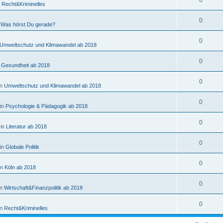
0
n
Recht&Kriminelles
0
n
Was hörst Du gerade?
0
Umweltschutz und Klimawandel ab 2018
0
n
Gesundheit ab 2018
0
in
Umweltschutz und Klimawandel ab 2018
0
 in
Psychologie & Pädagogik ab 2018
0
 in
Literatur ab 2018
0
 in
Globale Politik
0
in
Köln ab 2018
0
in
Wirtschaft&Finanzpolitik ab 2018
0
in
Recht&Kriminelles