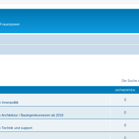
 Frauenpower
Die Suche 
ANTWORTEN
0
in
Innenpolitik
0
n
Architektur / Bauingenieurwesen ab 2018
0
in
Technik und support
0