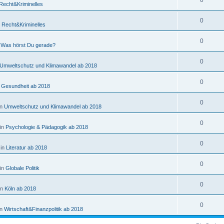
0
Recht&Kriminelles
0
n
Recht&Kriminelles
0
n
Was hörst Du gerade?
0
Umweltschutz und Klimawandel ab 2018
0
n
Gesundheit ab 2018
0
in
Umweltschutz und Klimawandel ab 2018
0
 in
Psychologie & Pädagogik ab 2018
0
 in
Literatur ab 2018
0
 in
Globale Politik
0
in
Köln ab 2018
0
in
Wirtschaft&Finanzpolitik ab 2018