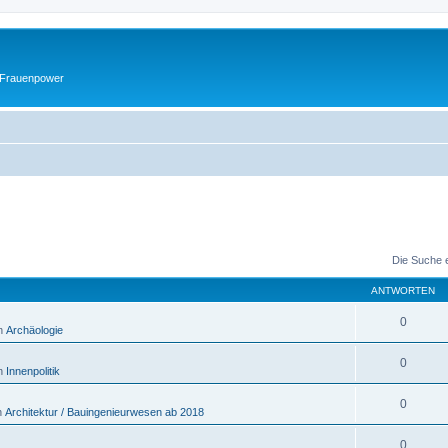
 Frauenpower
Die Suche 
ANTWORTEN
0
in
Archäologie
0
in
Innenpolitik
0
n
Architektur / Bauingenieurwesen ab 2018
0