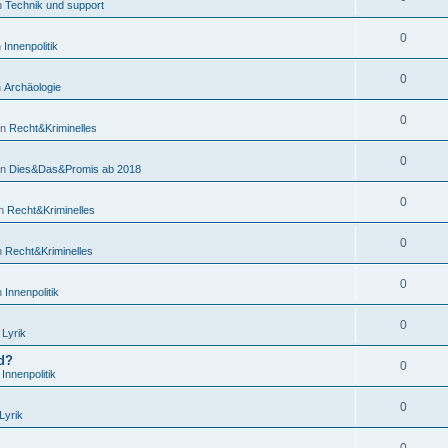
in
Technik und support
0
n
Innenpolitik
0
n
Archäologie
0
in
Recht&Kriminelles
0
in
Dies&Das&Promis ab 2018
0
in
Recht&Kriminelles
0
in
Recht&Kriminelles
0
in
Innenpolitik
0
n
Lyrik
nd?
0
n
Innenpolitik
0
Lyrik