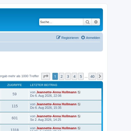
Suche
Erweiterte Suche
Registrieren
Anmelden
Seite
1
von
40
1
2
3
4
5
40
Nächste
ergab mehr als 1000 Treffer
…
ZUGRIFFE
LETZTER BEITRAG
von
Jeannette-Anna Hollmann
59
Do 6. Aug 2026, 22:06
von
Jeannette-Anna Hollmann
115
Do 6. Aug 2026, 15:35
von
Jeannette-Anna Hollmann
601
So 2. Aug 2026, 14:25
von
Jeannette-Anna Hollmann
1318