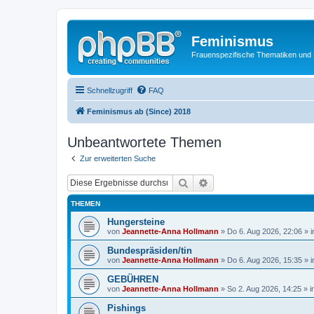
Feminismus
Frauenspezifische Thematiken und
Schnellzugriff
FAQ
Feminismus ab (Since) 2018
Unbeantwortete Themen
Zur erweiterten Suche
Suche
Erweiterte Suche
THEMEN
Hungersteine
von
Jeannette-Anna Hollmann
» Do 6. Aug 2026, 22:06 » 
Bundespräsiden/tin
von
Jeannette-Anna Hollmann
» Do 6. Aug 2026, 15:35 » 
GEBÜHREN
von
Jeannette-Anna Hollmann
» So 2. Aug 2026, 14:25 » i
Pishings