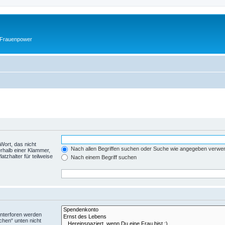
 Frauenpower
Wort, das nicht
Nach allen Begriffen suchen oder Suche wie angegeben verwe
rhalb einer Klammer,
tzhalter für teilweise
Nach einem Begriff suchen
Unterforen werden
chen“ unten nicht