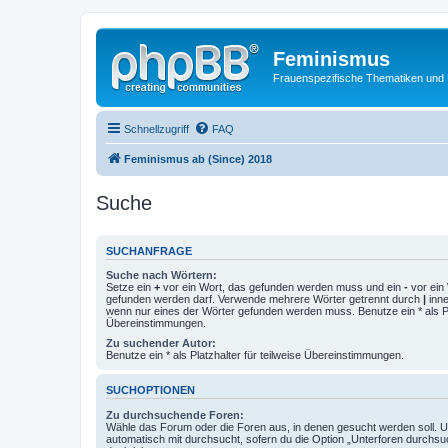
Feminismus
Frauenspezifische Thematiken und
Schnellzugriff
FAQ
Feminismus ab (Since) 2018
Suche
SUCHANFRAGE
Suche nach Wörtern:
Setze ein
+
vor ein Wort, das gefunden werden muss und ein
-
vor ein 
gefunden werden darf. Verwende mehrere Wörter getrennt durch
|
inne
wenn nur eines der Wörter gefunden werden muss. Benutze ein * als Pla
Übereinstimmungen.
Zu suchender Autor:
Benutze ein * als Platzhalter für teilweise Übereinstimmungen.
SUCHOPTIONEN
Zu durchsuchende Foren:
Wähle das Forum oder die Foren aus, in denen gesucht werden soll. 
automatisch mit durchsucht, sofern du die Option „Unterforen durchsu