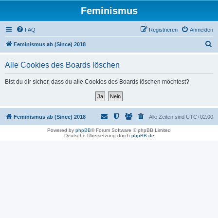
Feminismus
FAQ
Registrieren
Anmelden
S
Feminismus ab (Since) 2018
u
Alle Cookies des Boards löschen
c
h
Bist du dir sicher, dass du alle Cookies des Boards löschen möchtest?
e
Feminismus ab (Since) 2018
Alle Zeiten sind
UTC+02:00
Powered by
phpBB
® Forum Software © phpBB Limited
Deutsche Übersetzung durch
phpBB.de