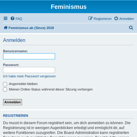
Feminismus
FAQ
Registrieren
Anmelden
S
Feminismus ab (Since) 2018
u
Anmelden
c
h
Benutzername:
e
Passwort:
Ich habe mein Passwort vergessen
Angemeldet bleiben
Meinen Online-Status während dieser Sitzung verbergen
REGISTRIEREN
Du musst in diesem Forum registriert sein, um dich anmelden zu können. Die
Registrierung ist in wenigen Augenblicken erledigt und ermöglicht dir, auf
weitere Funktionen zuzugreifen. Die Board-Administration kann registrierten