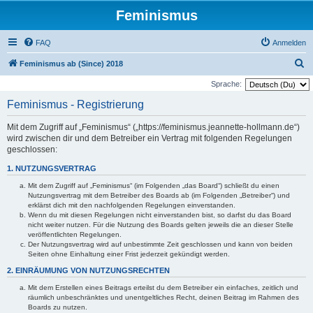
Feminismus
FAQ
Anmelden
S
Feminismus ab (Since) 2018
u
Sprache:
c
Feminismus - Registrierung
h
Mit dem Zugriff auf „Feminismus“ („https://feminismus.jeannette-hollmann.de“)
e
wird zwischen dir und dem Betreiber ein Vertrag mit folgenden Regelungen
geschlossen:
1. NUTZUNGSVERTRAG
Mit dem Zugriff auf „Feminismus“ (im Folgenden „das Board“) schließt du einen
Nutzungsvertrag mit dem Betreiber des Boards ab (im Folgenden „Betreiber“) und
erklärst dich mit den nachfolgenden Regelungen einverstanden.
Wenn du mit diesen Regelungen nicht einverstanden bist, so darfst du das Board
nicht weiter nutzen. Für die Nutzung des Boards gelten jeweils die an dieser Stelle
veröffentlichten Regelungen.
Der Nutzungsvertrag wird auf unbestimmte Zeit geschlossen und kann von beiden
Seiten ohne Einhaltung einer Frist jederzeit gekündigt werden.
2. EINRÄUMUNG VON NUTZUNGSRECHTEN
Mit dem Erstellen eines Beitrags erteilst du dem Betreiber ein einfaches, zeitlich und
räumlich unbeschränktes und unentgeltliches Recht, deinen Beitrag im Rahmen des
Boards zu nutzen.