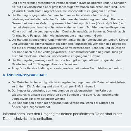
und der Verletzung wesentlicher Vertragspflichten (Kardinalpflichten) nur für Schäden,
die auf ein vorsätzliches oder grob fahrlässiges Verhalten zurückzuführen sind. Dies
gilt auch für mittelbare Folgeschäden wie insbesondere entgangenen Gewinn.
Die Haftung ist gegenüber Verbrauchern außer bei vorsätzlichem oder grob
fahrlässigem Verhalten oder bei Schäden aus der Verletzung von Leben, Körper und
Gesundheit und der Verletzung wesentlicher Vertragspflichten (Kardinalpflichten) auf
die bei Vertragsschluss typischerweise vorhersehbaren Schäden und im übrigen der
Höhe nach auf die vertragstypischen Durchschnittsschäden begrenzt. Dies gilt auch
für mittelbare Folgeschäden wie insbesondere entgangenen Gewinn.
Die Haftung ist gegenüber Unternehmern außer bei der Verletzung von Leben, Körper
und Gesundheit oder vorsätzlichem oder grob fahrlässigem Verhalten des Betreibers
auf die bei Vertragsschluss typischerweise vorhersehbaren Schäden und im Übrigen
der Höhe nach auf die vertragstypischen Durchschnittsschäden begrenzt. Dies gilt
auch für mittelbare Schäden, insbesondere entgangenen Gewinn.
Die Haftungsbegrenzung der Absätze a bis c gilt sinngemäß auch zugunsten der
Mitarbeiter und Erfüllungsgehilfen des Betreibers.
Ansprüche für eine Haftung aus zwingendem nationalem Recht bleiben unberührt.
6. ÄNDERUNGSVORBEHALT
Der Betreiber ist berechtigt, die Nutzungsbedingungen und die Datenschutzrichtlinie
zu ändern. Die Änderung wird dem Nutzer per E-Mail mitgeteilt.
Der Nutzer ist berechtigt, den Änderungen zu widersprechen. Im Falle des
Widerspruchs erlischt das zwischen dem Betreiber und dem Nutzer bestehende
Vertragsverhältnis mit sofortiger Wirkung.
Die Änderungen gelten als anerkannt und verbindlich, wenn der Nutzer den
Änderungen zugestimmt hat.
Informationen über den Umgang mit deinen persönlichen Daten sind in der
Datenschutzrichtlinie enthalten.