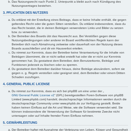
Das Nutzungsrecht nach Punkt 2, Unterpunkt a bleibt auch nach Kündigung des
Nutzungsvertrages bestehen.
3. PFLICHTEN DES NUTZERS
Du erklärst mit der Erstellung eines Beitrags, dass er keine Inhalte enthält, die gegen
geltendes Recht oder die guten Sitten verstoßen. Du erklärst insbesondere, dass du
das Recht besitzt, die in deinen Beiträgen verwendeten Links und Bilder zu setzen
bzw. zu verwenden.
Der Betreiber des Boards übt das Hausrecht aus. Bei Verstößen gegen diese
Nutzungsbedingungen oder anderer im Board veröffentlichten Regeln kann der
Betreiber dich nach Abmahnung zeitweise oder dauerhaft von der Nutzung dieses
Boards ausschließen und dir ein Hausverbot erteilen.
Du nimmst zur Kenntnis, dass der Betreiber keine Verantwortung für die Inhalte von
Beiträgen übernimmt, die er nicht selbst erstellt hat oder die er nicht zur Kenntnis
genommen hat. Du gestattest dem Betreiber, dein Benutzerkonto, Beiträge und
Funktionen jederzeit zu löschen oder zu sperren.
Du gestattest dem Betreiber darüber hinaus, deine Beiträge abzuändern, sofern sie
gegen o. g. Regeln verstoßen oder geeignet sind, dem Betreiber oder einem Dritten
Schaden zuzufügen.
4. GENERAL PUBLIC LICENSE
Du nimmst zur Kenntnis, dass es sich bei phpBB um eine unter der „
GNU General Public License v2
“ (GPL) bereitgestellten Foren-Software von phpBB
Limited (www.phpbb.com) handelt; deutschsprachige Informationen werden durch die
deutschsprachige Community unter www.phpbb.de zur Verfügung gestellt. Beide
haben keinen Einfluss auf die Art und Weise, wie die Software verwendet wird. Sie
können insbesondere die Verwendung der Software für bestimmte Zwecke nicht
untersagen oder auf Inhalte fremder Foren Einfluss nehmen.
5. GEWÄHRLEISTUNG
Der Betreiber haftet mit Ausnahme der Verletzung von Leben, Körper und Gesundheit