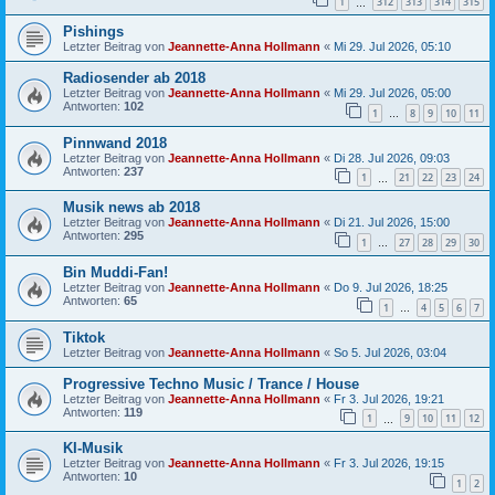
1
312
313
314
315
…
Pishings
Letzter Beitrag von
Jeannette-Anna Hollmann
«
Mi 29. Jul 2026, 05:10
Radiosender ab 2018
Letzter Beitrag von
Jeannette-Anna Hollmann
«
Mi 29. Jul 2026, 05:00
Antworten:
102
1
8
9
10
11
…
Pinnwand 2018
Letzter Beitrag von
Jeannette-Anna Hollmann
«
Di 28. Jul 2026, 09:03
Antworten:
237
1
21
22
23
24
…
Musik news ab 2018
Letzter Beitrag von
Jeannette-Anna Hollmann
«
Di 21. Jul 2026, 15:00
Antworten:
295
1
27
28
29
30
…
Bin Muddi-Fan!
Letzter Beitrag von
Jeannette-Anna Hollmann
«
Do 9. Jul 2026, 18:25
Antworten:
65
1
4
5
6
7
…
Tiktok
Letzter Beitrag von
Jeannette-Anna Hollmann
«
So 5. Jul 2026, 03:04
Progressive Techno Music / Trance / House
Letzter Beitrag von
Jeannette-Anna Hollmann
«
Fr 3. Jul 2026, 19:21
Antworten:
119
1
9
10
11
12
…
KI-Musik
Letzter Beitrag von
Jeannette-Anna Hollmann
«
Fr 3. Jul 2026, 19:15
Antworten:
10
1
2