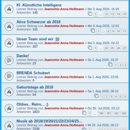
KI -Künstliche Intelligenz
Letzter Beitrag von
Jeannette-Anna Hollmann
«
Mo 3. Aug 2026, 15:29
Antworten:
145
1
12
13
14
15
…
Alice Schwarzer ab 2018
Letzter Beitrag von
Jeannette-Anna Hollmann
«
Mo 3. Aug 2026, 12:53
Antworten:
101
1
8
9
10
11
…
Unser Team sind wir :)))
Letzter Beitrag von
Jeannette-Anna Hollmann
«
Mo 3. Aug 2026, 02:22
Antworten:
267
1
24
25
26
27
…
Danke!
Letzter Beitrag von
Jeannette-Anna Hollmann
«
So 2. Aug 2026, 16:37
Antworten:
23
1
2
3
BRENDA Schubert
Letzter Beitrag von
Jeannette-Anna Hollmann
«
Sa 1. Aug 2026, 23:05
Antworten:
9
Geburtstage ab 2018
Letzter Beitrag von
Jeannette-Anna Hollmann
«
Sa 1. Aug 2026, 06:10
Antworten:
54
1
2
3
4
5
6
Oldies.. Retro... ;)
Letzter Beitrag von
Jeannette-Anna Hollmann
«
Do 30. Jul 2026, 03:13
Antworten:
1823
1
180
181
182
183
…
Musik ab 2018/19/20/21/22/23/24/25...
Letzter Beitrag von
Jeannette-Anna Hollmann
«
Mi 29. Jul 2026, 06:12
Antworten:
3146