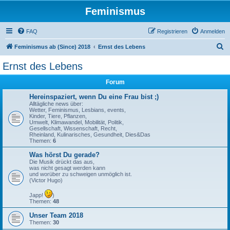
Feminismus
FAQ
Registrieren
Anmelden
S
Feminismus ab (Since) 2018
Ernst des Lebens
u
Ernst des Lebens
c
Forum
h
e
Hereinspaziert, wenn Du eine Frau bist ;)
Alltägliche news über:
Wetter, Feminismus, Lesbians, events,
Kinder, Tiere, Pflanzen,
Umwelt, Klimawandel, Mobilität, Politik,
Gesellschaft, Wissenschaft, Recht,
Rheinland, Kulinarisches, Gesundheit, Dies&Das
Themen:
6
Was hörst Du gerade?
Die Musik drückt das aus,
was nicht gesagt werden kann
und worüber zu schweigen unmöglich ist.
(Victor Hugo)
Japp!
)
Themen:
48
Unser Team 2018
Themen:
30