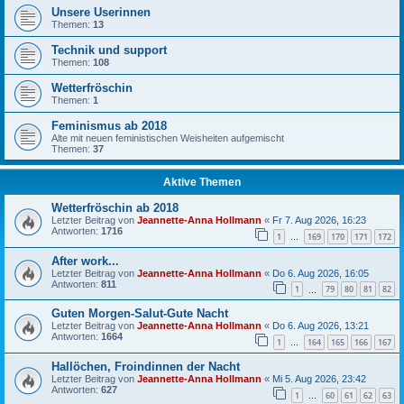
Unsere Userinnen
Themen:
13
Technik und support
Themen:
108
Wetterfröschin
Themen:
1
Feminismus ab 2018
Alte mit neuen feministischen Weisheiten aufgemischt
Themen:
37
Aktive Themen
Wetterfröschin ab 2018
Letzter Beitrag von
Jeannette-Anna Hollmann
«
Fr 7. Aug 2026, 16:23
Antworten:
1716
1
169
170
171
172
…
After work...
Letzter Beitrag von
Jeannette-Anna Hollmann
«
Do 6. Aug 2026, 16:05
Antworten:
811
1
79
80
81
82
…
Guten Morgen-Salut-Gute Nacht
Letzter Beitrag von
Jeannette-Anna Hollmann
«
Do 6. Aug 2026, 13:21
Antworten:
1664
1
164
165
166
167
…
Hallöchen, Froindinnen der Nacht
Letzter Beitrag von
Jeannette-Anna Hollmann
«
Mi 5. Aug 2026, 23:42
Antworten:
627
1
60
61
62
63
…