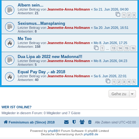
Albern sein...
Letzter Beitrag von
Jeannette-Anna Hollmann
«
So 21. Jun 2026, 04:00
Antworten:
21
1
2
3
Sexismus...Mansplaning
Letzter Beitrag von
Jeannette-Anna Hollmann
«
Sa 20. Jun 2026, 16:51
Antworten:
8
Me Too
Letzter Beitrag von
Jeannette-Anna Hollmann
«
Mo 8. Jun 2026, 17:25
Antworten:
158
1
13
14
15
16
…
Dua Lipa ab 2022 new Madonna!!!
Letzter Beitrag von
Jeannette-Anna Hollmann
«
Mo 8. Jun 2026, 04:23
Antworten:
5
Equal Pay Day ,- ab 2018
Letzter Beitrag von
Jeannette-Anna Hollmann
«
Sa 6. Jun 2026, 22:01
Antworten:
40
1
2
3
4
5
Gehe zu
WER IST ONLINE?
Mitglieder in diesem Forum: 0 Mitglieder und 7 Gäste
Feminismus ab (Since) 2018
Alle Zeiten sind
UTC+02:00
Powered by
phpBB
® Forum Software © phpBB Limited
Deutsche Übersetzung durch
phpBB.de