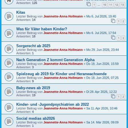
Antworten:
126
1
10
11
12
13
…
Kitas
Letzter Beitrag von
Jeannette-Anna Hollmann
«
Mo 6. Jul 2026, 19:40
Antworten:
14
1
2
Was für Väter haben Kinder?
Letzter Beitrag von
Jeannette-Anna Hollmann
«
Mo 6. Jul 2026, 17:54
Antworten:
18
1
2
Sorgerecht ab 2025
Letzter Beitrag von
Jeannette-Anna Hollmann
«
Mo 29. Jun 2026, 23:44
Antworten:
1
Nach Generation Z kommt Generation Alpha
Letzter Beitrag von
Jeannette-Anna Hollmann
«
Do 18. Jun 2026, 15:59
Antworten:
3
Spielzeug ab 2019 für Kinder und Heranwachsende
Letzter Beitrag von
Jeannette-Anna Hollmann
«
Do 18. Jun 2026, 07:25
Antworten:
9
Baby-news ab 2019
Letzter Beitrag von
Jeannette-Anna Hollmann
«
Di 28. Apr 2026, 12:22
Antworten:
19
1
2
Kinder- und -Jugendpsychiatrien ab 2022
Letzter Beitrag von
Jeannette-Anna Hollmann
«
Sa 11. Apr 2026, 10:46
Antworten:
4
Social medias ab2026
Letzter Beitrag von
Jeannette-Anna Hollmann
«
Sa 14. Mär 2026, 09:09
Antworten:
1