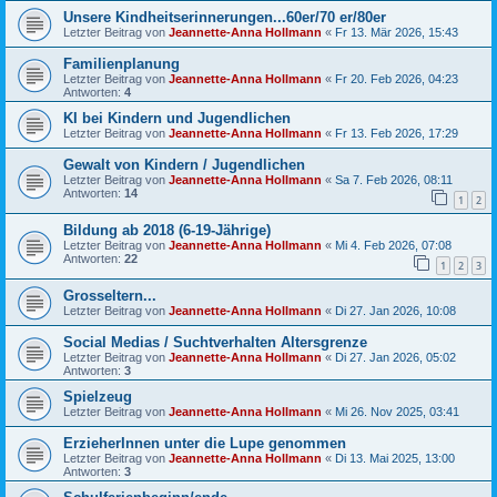
Unsere Kindheitserinnerungen...60er/70 er/80er
Letzter Beitrag von
Jeannette-Anna Hollmann
«
Fr 13. Mär 2026, 15:43
Familienplanung
Letzter Beitrag von
Jeannette-Anna Hollmann
«
Fr 20. Feb 2026, 04:23
Antworten:
4
KI bei Kindern und Jugendlichen
Letzter Beitrag von
Jeannette-Anna Hollmann
«
Fr 13. Feb 2026, 17:29
Gewalt von Kindern / Jugendlichen
Letzter Beitrag von
Jeannette-Anna Hollmann
«
Sa 7. Feb 2026, 08:11
Antworten:
14
1
2
Bildung ab 2018 (6-19-Jährige)
Letzter Beitrag von
Jeannette-Anna Hollmann
«
Mi 4. Feb 2026, 07:08
Antworten:
22
1
2
3
Grosseltern...
Letzter Beitrag von
Jeannette-Anna Hollmann
«
Di 27. Jan 2026, 10:08
Social Medias / Suchtverhalten Altersgrenze
Letzter Beitrag von
Jeannette-Anna Hollmann
«
Di 27. Jan 2026, 05:02
Antworten:
3
Spielzeug
Letzter Beitrag von
Jeannette-Anna Hollmann
«
Mi 26. Nov 2025, 03:41
ErzieherInnen unter die Lupe genommen
Letzter Beitrag von
Jeannette-Anna Hollmann
«
Di 13. Mai 2025, 13:00
Antworten:
3