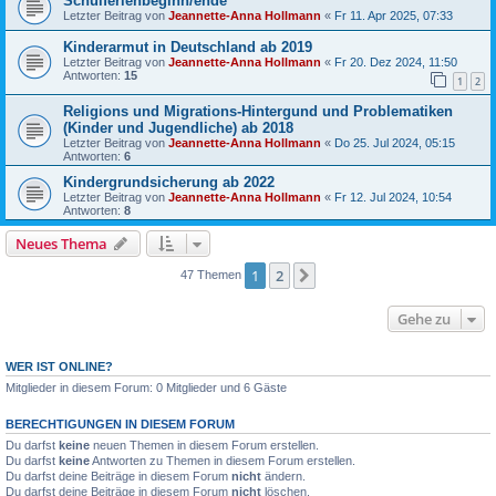
Schulferienbeginn/ende
Letzter Beitrag von
Jeannette-Anna Hollmann
«
Fr 11. Apr 2025, 07:33
Kinderarmut in Deutschland ab 2019
Letzter Beitrag von
Jeannette-Anna Hollmann
«
Fr 20. Dez 2024, 11:50
Antworten:
15
1
2
Religions und Migrations-Hintergund und Problematiken
(Kinder und Jugendliche) ab 2018
Letzter Beitrag von
Jeannette-Anna Hollmann
«
Do 25. Jul 2024, 05:15
Antworten:
6
Kindergrundsicherung ab 2022
Letzter Beitrag von
Jeannette-Anna Hollmann
«
Fr 12. Jul 2024, 10:54
Antworten:
8
Neues Thema
1
2
Nächste
47 Themen
Gehe zu
WER IST ONLINE?
Mitglieder in diesem Forum: 0 Mitglieder und 6 Gäste
BERECHTIGUNGEN IN DIESEM FORUM
Du darfst
keine
neuen Themen in diesem Forum erstellen.
Du darfst
keine
Antworten zu Themen in diesem Forum erstellen.
Du darfst deine Beiträge in diesem Forum
nicht
ändern.
Du darfst deine Beiträge in diesem Forum
nicht
löschen.