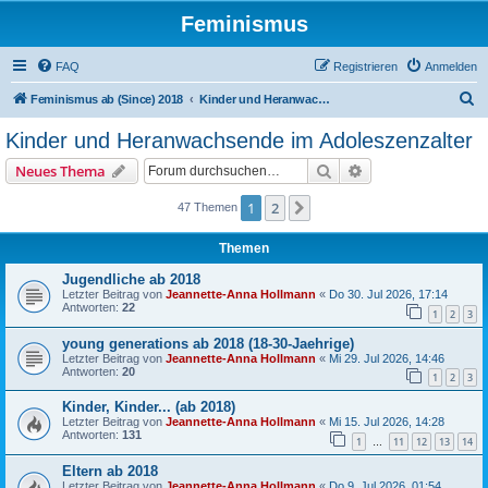
Feminismus
FAQ
Registrieren
Anmelden
S
Feminismus ab (Since) 2018
Kinder und Heranwachsende im Adoleszenzalter
u
Kinder und Heranwachsende im Adoleszenzalter
c
Suche
Erweiterte Suche
Neues Thema
h
e
1
2
Nächste
47 Themen
Themen
Jugendliche ab 2018
Letzter Beitrag von
Jeannette-Anna Hollmann
«
Do 30. Jul 2026, 17:14
Antworten:
22
1
2
3
young generations ab 2018 (18-30-Jaehrige)
Letzter Beitrag von
Jeannette-Anna Hollmann
«
Mi 29. Jul 2026, 14:46
Antworten:
20
1
2
3
Kinder, Kinder... (ab 2018)
Letzter Beitrag von
Jeannette-Anna Hollmann
«
Mi 15. Jul 2026, 14:28
Antworten:
131
1
11
12
13
14
…
Eltern ab 2018
Letzter Beitrag von
Jeannette-Anna Hollmann
«
Do 9. Jul 2026, 01:54