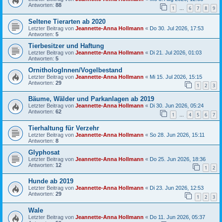
Antworten:
88
1
6
7
8
9
…
Seltene Tierarten ab 2020
Letzter Beitrag von
Jeannette-Anna Hollmann
«
Do 30. Jul 2026, 17:53
Antworten:
5
Tierbesitzer und Haftung
Letzter Beitrag von
Jeannette-Anna Hollmann
«
Di 21. Jul 2026, 01:03
Antworten:
5
OrnithologInnen/Vogelbestand
Letzter Beitrag von
Jeannette-Anna Hollmann
«
Mi 15. Jul 2026, 15:15
Antworten:
29
1
2
3
Bäume, Wälder und Parkanlagen ab 2019
Letzter Beitrag von
Jeannette-Anna Hollmann
«
Di 30. Jun 2026, 05:24
Antworten:
62
1
4
5
6
7
…
Tierhaltung für Verzehr
Letzter Beitrag von
Jeannette-Anna Hollmann
«
So 28. Jun 2026, 15:11
Antworten:
8
Glyphosat
Letzter Beitrag von
Jeannette-Anna Hollmann
«
Do 25. Jun 2026, 18:36
Antworten:
12
1
2
Hunde ab 2019
Letzter Beitrag von
Jeannette-Anna Hollmann
«
Di 23. Jun 2026, 12:53
Antworten:
29
1
2
3
Wale
Letzter Beitrag von
Jeannette-Anna Hollmann
«
Do 11. Jun 2026, 05:37