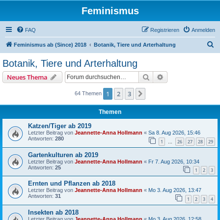
Feminismus
FAQ
Registrieren
Anmelden
S
Feminismus ab (Since) 2018
Botanik, Tiere und Arterhaltung
u
Botanik, Tiere und Arterhaltung
c
Suche
Erweiterte Suche
Neues Thema
h
e
1
2
3
Nächste
64 Themen
Themen
Katzen/Tiger ab 2019
Letzter Beitrag von
Jeannette-Anna Hollmann
«
Sa 8. Aug 2026, 15:46
Antworten:
280
1
26
27
28
29
…
Gartenkulturen ab 2019
Letzter Beitrag von
Jeannette-Anna Hollmann
«
Fr 7. Aug 2026, 10:34
Antworten:
25
1
2
3
Ernten und Pflanzen ab 2018
Letzter Beitrag von
Jeannette-Anna Hollmann
«
Mo 3. Aug 2026, 13:47
Antworten:
31
1
2
3
4
Insekten ab 2018
Letzter Beitrag von
Jeannette-Anna Hollmann
«
Mo 3. Aug 2026, 12:58