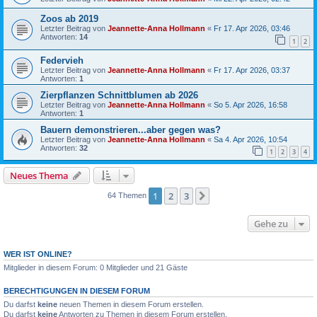
Zoos ab 2019
Letzter Beitrag von
Jeannette-Anna Hollmann
«
Fr 17. Apr 2026, 03:46
Antworten:
14
1
2
Federvieh
Letzter Beitrag von
Jeannette-Anna Hollmann
«
Fr 17. Apr 2026, 03:37
Antworten:
1
Zierpflanzen Schnittblumen ab 2026
Letzter Beitrag von
Jeannette-Anna Hollmann
«
So 5. Apr 2026, 16:58
Antworten:
1
Bauern demonstrieren...aber gegen was?
Letzter Beitrag von
Jeannette-Anna Hollmann
«
Sa 4. Apr 2026, 10:54
Antworten:
32
1
2
3
4
Neues Thema
1
2
3
Nächste
64 Themen
Gehe zu
WER IST ONLINE?
Mitglieder in diesem Forum: 0 Mitglieder und 21 Gäste
BERECHTIGUNGEN IN DIESEM FORUM
Du darfst
keine
neuen Themen in diesem Forum erstellen.
Du darfst
keine
Antworten zu Themen in diesem Forum erstellen.