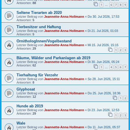
Antworten:
88
1
6
7
8
9
…
Seltene Tierarten ab 2020
Letzter Beitrag von
Jeannette-Anna Hollmann
«
Do 30. Jul 2026, 17:53
Antworten:
5
Tierbesitzer und Haftung
Letzter Beitrag von
Jeannette-Anna Hollmann
«
Di 21. Jul 2026, 01:03
Antworten:
5
OrnithologInnen/Vogelbestand
Letzter Beitrag von
Jeannette-Anna Hollmann
«
Mi 15. Jul 2026, 15:15
Antworten:
29
1
2
3
Bäume, Wälder und Parkanlagen ab 2019
Letzter Beitrag von
Jeannette-Anna Hollmann
«
Di 30. Jun 2026, 05:24
Antworten:
62
1
4
5
6
7
…
Tierhaltung für Verzehr
Letzter Beitrag von
Jeannette-Anna Hollmann
«
So 28. Jun 2026, 15:11
Antworten:
8
Glyphosat
Letzter Beitrag von
Jeannette-Anna Hollmann
«
Do 25. Jun 2026, 18:36
Antworten:
12
1
2
Hunde ab 2019
Letzter Beitrag von
Jeannette-Anna Hollmann
«
Di 23. Jun 2026, 12:53
Antworten:
29
1
2
3
Wale
Letzter Beitrag von
Jeannette-Anna Hollmann
«
Do 11. Jun 2026, 05:37