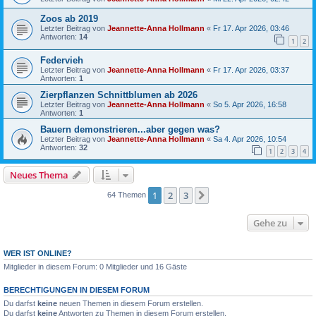
Zoos ab 2019
Letzter Beitrag von
Jeannette-Anna Hollmann
«
Fr 17. Apr 2026, 03:46
Antworten:
14
1
2
Federvieh
Letzter Beitrag von
Jeannette-Anna Hollmann
«
Fr 17. Apr 2026, 03:37
Antworten:
1
Zierpflanzen Schnittblumen ab 2026
Letzter Beitrag von
Jeannette-Anna Hollmann
«
So 5. Apr 2026, 16:58
Antworten:
1
Bauern demonstrieren...aber gegen was?
Letzter Beitrag von
Jeannette-Anna Hollmann
«
Sa 4. Apr 2026, 10:54
Antworten:
32
1
2
3
4
Neues Thema
1
2
3
Nächste
64 Themen
Gehe zu
WER IST ONLINE?
Mitglieder in diesem Forum: 0 Mitglieder und 16 Gäste
BERECHTIGUNGEN IN DIESEM FORUM
Du darfst
keine
neuen Themen in diesem Forum erstellen.
Du darfst
keine
Antworten zu Themen in diesem Forum erstellen.