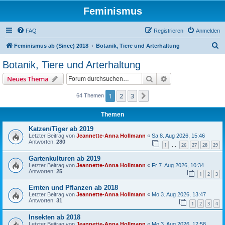
Feminismus
FAQ
Registrieren
Anmelden
S
Feminismus ab (Since) 2018
Botanik, Tiere und Arterhaltung
u
Botanik, Tiere und Arterhaltung
c
Suche
Erweiterte Suche
Neues Thema
h
e
1
2
3
Nächste
64 Themen
Themen
Katzen/Tiger ab 2019
Letzter Beitrag von
Jeannette-Anna Hollmann
«
Sa 8. Aug 2026, 15:46
Antworten:
280
1
26
27
28
29
…
Gartenkulturen ab 2019
Letzter Beitrag von
Jeannette-Anna Hollmann
«
Fr 7. Aug 2026, 10:34
Antworten:
25
1
2
3
Ernten und Pflanzen ab 2018
Letzter Beitrag von
Jeannette-Anna Hollmann
«
Mo 3. Aug 2026, 13:47
Antworten:
31
1
2
3
4
Insekten ab 2018
Letzter Beitrag von
Jeannette-Anna Hollmann
«
Mo 3. Aug 2026, 12:58