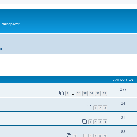
 Frauenpower
ng
eiterte Suche
ANTWORTEN
277
1
24
25
26
27
28
…
24
1
2
3
31
1
2
3
4
88
1
5
6
7
8
9
…