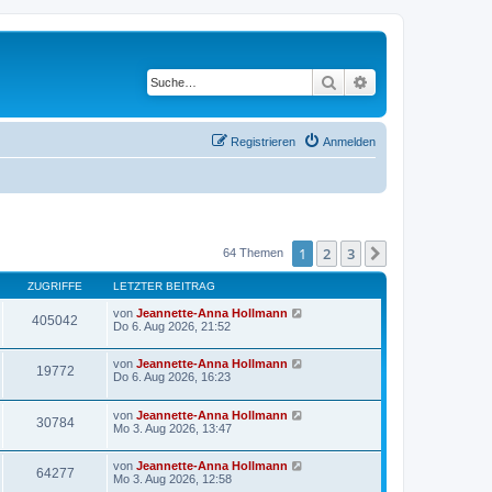
Suche
Erweiterte Suche
Registrieren
Anmelden
1
2
3
Nächste
64 Themen
ZUGRIFFE
LETZTER BEITRAG
von
Jeannette-Anna Hollmann
405042
Do 6. Aug 2026, 21:52
von
Jeannette-Anna Hollmann
19772
Do 6. Aug 2026, 16:23
von
Jeannette-Anna Hollmann
30784
Mo 3. Aug 2026, 13:47
von
Jeannette-Anna Hollmann
64277
Mo 3. Aug 2026, 12:58