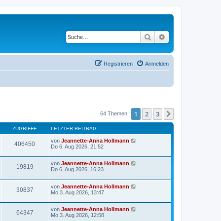
Suche
Erweiterte Suche
Registrieren
Anmelden
1
2
3
Nächste
64 Themen
ZUGRIFFE
LETZTER BEITRAG
von
Jeannette-Anna Hollmann
406450
Do 6. Aug 2026, 21:52
von
Jeannette-Anna Hollmann
19819
Do 6. Aug 2026, 16:23
von
Jeannette-Anna Hollmann
30837
Mo 3. Aug 2026, 13:47
von
Jeannette-Anna Hollmann
64347
Mo 3. Aug 2026, 12:58