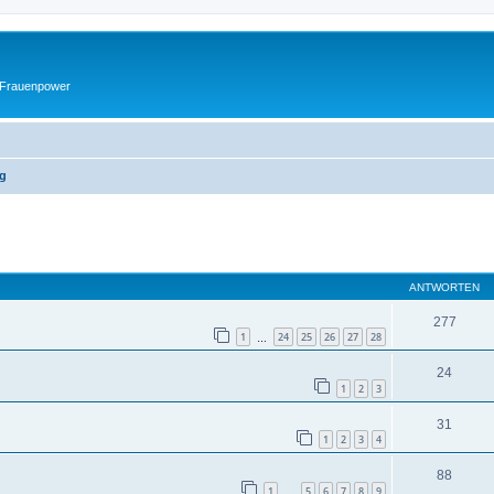
 Frauenpower
ng
eiterte Suche
ANTWORTEN
277
1
24
25
26
27
28
…
24
1
2
3
31
1
2
3
4
88
1
5
6
7
8
9
…