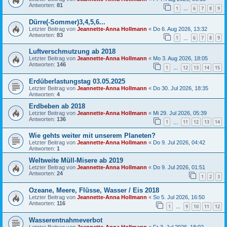
Antworten:
81
1
6
7
8
9
…
Dürre(-Sommer)3,4,5,6...
Letzter Beitrag von
Jeannette-Anna Hollmann
«
Do 6. Aug 2026, 13:32
Antworten:
83
1
6
7
8
9
…
Luftverschmutzung ab 2018
Letzter Beitrag von
Jeannette-Anna Hollmann
«
Mo 3. Aug 2026, 18:05
Antworten:
146
1
12
13
14
15
…
Erdüberlastungstag 03.05.2025
Letzter Beitrag von
Jeannette-Anna Hollmann
«
Do 30. Jul 2026, 18:35
Antworten:
4
Erdbeben ab 2018
Letzter Beitrag von
Jeannette-Anna Hollmann
«
Mi 29. Jul 2026, 05:39
Antworten:
136
1
11
12
13
14
…
Wie gehts weiter mit unserem Planeten?
Letzter Beitrag von
Jeannette-Anna Hollmann
«
Do 9. Jul 2026, 04:42
Antworten:
1
Weltweite Müll-Misere ab 2019
Letzter Beitrag von
Jeannette-Anna Hollmann
«
Do 9. Jul 2026, 01:51
Antworten:
24
1
2
3
Ozeane, Meere, Flüsse, Wasser / Eis 2018
Letzter Beitrag von
Jeannette-Anna Hollmann
«
So 5. Jul 2026, 16:50
Antworten:
116
1
9
10
11
12
…
Wasserentnahmeverbot
Letzter Beitrag von
Jeannette-Anna Hollmann
«
Fr 3. Jul 2026, 18:02