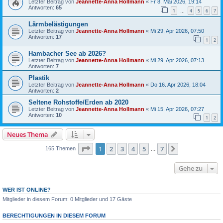
Letzter Beitrag von
Jeannette-Anna Hollmann
«
Fr 8. Mai 2026, 19:14
Antworten:
65
1
4
5
6
7
…
Lärmbelästigungen
Letzter Beitrag von
Jeannette-Anna Hollmann
«
Mi 29. Apr 2026, 07:50
Antworten:
17
1
2
Hambacher See ab 2026?
Letzter Beitrag von
Jeannette-Anna Hollmann
«
Mi 29. Apr 2026, 07:13
Antworten:
7
Plastik
Letzter Beitrag von
Jeannette-Anna Hollmann
«
Do 16. Apr 2026, 18:04
Antworten:
2
Seltene Rohstoffe/Erden ab 2020
Letzter Beitrag von
Jeannette-Anna Hollmann
«
Mi 15. Apr 2026, 07:27
Antworten:
10
1
2
Neues Thema
Seite
1
von
7
1
2
3
4
5
7
Nächste
165 Themen
…
Gehe zu
WER IST ONLINE?
Mitglieder in diesem Forum: 0 Mitglieder und 17 Gäste
BERECHTIGUNGEN IN DIESEM FORUM