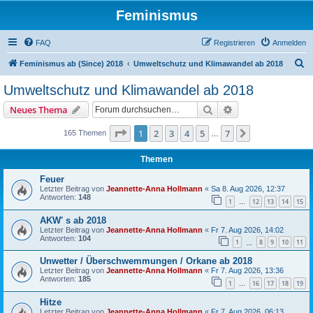
Feminismus
FAQ
Registrieren
Anmelden
S
Feminismus ab (Since) 2018
Umweltschutz und Klimawandel ab 2018
u
Umweltschutz und Klimawandel ab 2018
c
Suche
Erweiterte Suche
Neues Thema
h
e
Seite
1
von
7
1
2
3
4
5
7
Nächste
165 Themen
…
Themen
Feuer
Letzter Beitrag von
Jeannette-Anna Hollmann
«
Sa 8. Aug 2026, 12:37
Antworten:
148
1
12
13
14
15
…
AKW' s ab 2018
Letzter Beitrag von
Jeannette-Anna Hollmann
«
Fr 7. Aug 2026, 14:02
Antworten:
104
1
8
9
10
11
…
Unwetter / Überschwemmungen / Orkane ab 2018
Letzter Beitrag von
Jeannette-Anna Hollmann
«
Fr 7. Aug 2026, 13:36
Antworten:
185
1
16
17
18
19
…
Hitze
Letzter Beitrag von
Jeannette-Anna Hollmann
«
Fr 7. Aug 2026, 06:13