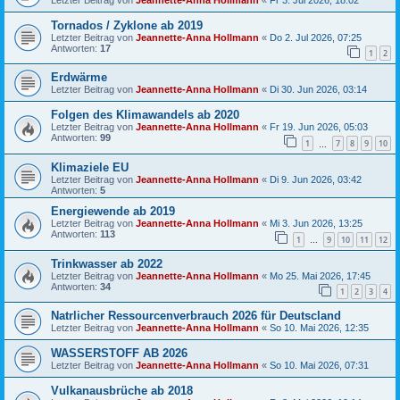
Tornados / Zyklone ab 2019
Letzter Beitrag von
Jeannette-Anna Hollmann
«
Do 2. Jul 2026, 07:25
Antworten:
17
1
2
Erdwärme
Letzter Beitrag von
Jeannette-Anna Hollmann
«
Di 30. Jun 2026, 03:14
Folgen des Klimawandels ab 2020
Letzter Beitrag von
Jeannette-Anna Hollmann
«
Fr 19. Jun 2026, 05:03
Antworten:
99
1
7
8
9
10
…
Klimaziele EU
Letzter Beitrag von
Jeannette-Anna Hollmann
«
Di 9. Jun 2026, 03:42
Antworten:
5
Energiewende ab 2019
Letzter Beitrag von
Jeannette-Anna Hollmann
«
Mi 3. Jun 2026, 13:25
Antworten:
113
1
9
10
11
12
…
Trinkwasser ab 2022
Letzter Beitrag von
Jeannette-Anna Hollmann
«
Mo 25. Mai 2026, 17:45
Antworten:
34
1
2
3
4
Natrlicher Ressourcenverbrauch 2026 für Deutscland
Letzter Beitrag von
Jeannette-Anna Hollmann
«
So 10. Mai 2026, 12:35
WASSERSTOFF AB 2026
Letzter Beitrag von
Jeannette-Anna Hollmann
«
So 10. Mai 2026, 07:31
Vulkanausbrüche ab 2018