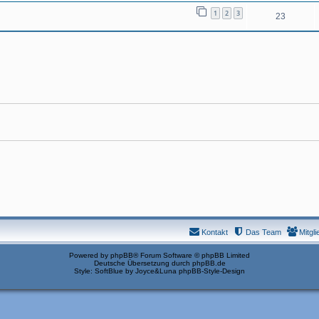
1
2
3
23
Kontakt
Das Team
Mitgli
Powered by
phpBB
® Forum Software © phpBB Limited
Deutsche Übersetzung durch
phpBB.de
Style: SoftBlue by Joyce&Luna
phpBB-Style-Design