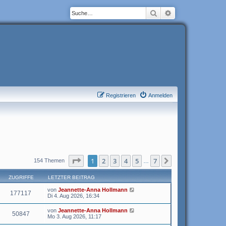
Suche
Erweiterte Suche
Registrieren
Anmelden
Seite
1
von
7
1
2
3
4
5
7
Nächste
154 Themen
…
ZUGRIFFE
LETZTER BEITRAG
von
Jeannette-Anna Hollmann
177117
Di 4. Aug 2026, 16:34
von
Jeannette-Anna Hollmann
50847
Mo 3. Aug 2026, 11:17