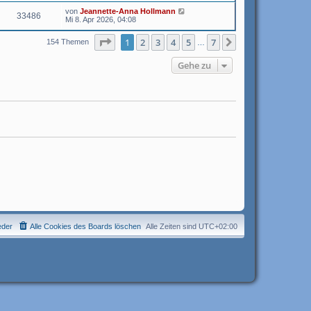
von
Jeannette-Anna Hollmann
33486
Mi 8. Apr 2026, 04:08
Seite
1
von
7
1
2
3
4
5
7
Nächste
154 Themen
…
Gehe zu
eder
Alle Cookies des Boards löschen
Alle Zeiten sind
UTC+02:00