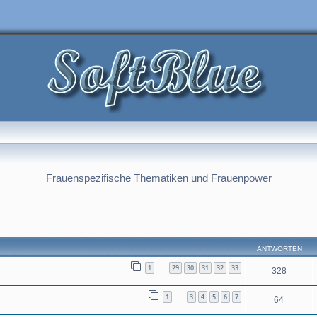
Frauenspezifische Thematiken und Frauenpower
rweiterte Suche
ANTWORTEN
1
29
30
31
32
33
…
328
1
3
4
5
6
7
…
64