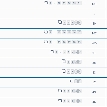
1
10
11
12
13
14
…
131
1
1
2
3
4
5
40
1
13
14
15
16
17
…
162
1
25
26
27
28
29
…
285
1
3
4
5
6
7
…
61
1
2
3
4
36
1
2
3
4
33
1
2
12
1
2
3
4
5
49
1
2
3
4
5
46