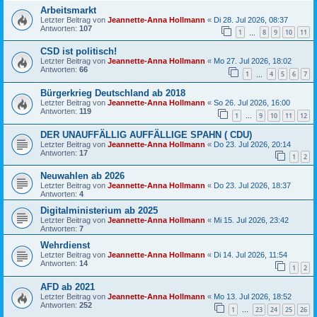
Arbeitsmarkt
Letzter Beitrag von
Jeannette-Anna Hollmann
«
Di 28. Jul 2026, 08:37
Antworten:
107
1
8
9
10
11
…
CSD ist politisch!
Letzter Beitrag von
Jeannette-Anna Hollmann
«
Mo 27. Jul 2026, 18:02
Antworten:
66
1
4
5
6
7
…
Bürgerkrieg Deutschland ab 2018
Letzter Beitrag von
Jeannette-Anna Hollmann
«
So 26. Jul 2026, 16:00
Antworten:
119
1
9
10
11
12
…
DER UNAUFFÄLLIG AUFFÄLLIGE SPAHN ( CDU)
Letzter Beitrag von
Jeannette-Anna Hollmann
«
Do 23. Jul 2026, 20:14
Antworten:
17
1
2
Neuwahlen ab 2026
Letzter Beitrag von
Jeannette-Anna Hollmann
«
Do 23. Jul 2026, 18:37
Antworten:
4
Digitalministerium ab 2025
Letzter Beitrag von
Jeannette-Anna Hollmann
«
Mi 15. Jul 2026, 23:42
Antworten:
7
Wehrdienst
Letzter Beitrag von
Jeannette-Anna Hollmann
«
Di 14. Jul 2026, 11:54
Antworten:
14
1
2
AFD ab 2021
Letzter Beitrag von
Jeannette-Anna Hollmann
«
Mo 13. Jul 2026, 18:52
Antworten:
252
1
23
24
25
26
…