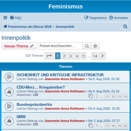
Feminismus
FAQ
Registrieren
Anmelden
S
Feminismus ab (Since) 2018
Innenpolitik
u
Innenpolitik
c
Suche
Erweiterte Suche
Neues Thema
h
e
Seite
1
von
14
1
2
3
4
5
14
Nächste
329 Themen
…
Themen
SICHERHEIT UND KRITISCHE INFRASTRUKTUR
Letzter Beitrag von
Jeannette-Anna Hollmann
«
Sa 8. Aug 2026, 01:38
CDU-Merz... Kriegstreiber?
Letzter Beitrag von
Jeannette-Anna Hollmann
«
Sa 8. Aug 2026, 01:19
Antworten:
138
1
11
12
13
14
…
Bundespräsiden/tin
Letzter Beitrag von
Jeannette-Anna Hollmann
«
Do 6. Aug 2026, 15:35
NRW
Letzter Beitrag von
Jeannette-Anna Hollmann
«
Mo 3. Aug 2026, 07:27
Antworten:
195
1
17
18
19
20
…