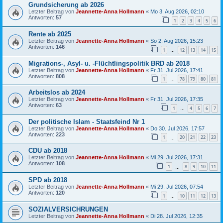
Grundsicherung ab 2026
Letzter Beitrag von
Jeannette-Anna Hollmann
«
Mo 3. Aug 2026, 02:10
Antworten:
57
1
2
3
4
5
6
Rente ab 2025
Letzter Beitrag von
Jeannette-Anna Hollmann
«
So 2. Aug 2026, 15:23
Antworten:
146
1
12
13
14
15
…
Migrations-, Asyl- u. -Flüchtlingspolitik BRD ab 2018
Letzter Beitrag von
Jeannette-Anna Hollmann
«
Fr 31. Jul 2026, 17:41
Antworten:
808
1
78
79
80
81
…
Arbeitslos ab 2024
Letzter Beitrag von
Jeannette-Anna Hollmann
«
Fr 31. Jul 2026, 17:35
Antworten:
63
1
4
5
6
7
…
Der politische Islam - Staatsfeind Nr 1
Letzter Beitrag von
Jeannette-Anna Hollmann
«
Do 30. Jul 2026, 17:57
Antworten:
223
1
20
21
22
23
…
CDU ab 2018
Letzter Beitrag von
Jeannette-Anna Hollmann
«
Mi 29. Jul 2026, 17:31
Antworten:
108
1
8
9
10
11
…
SPD ab 2018
Letzter Beitrag von
Jeannette-Anna Hollmann
«
Mi 29. Jul 2026, 07:54
Antworten:
120
1
10
11
12
13
…
SOZIALVERSICHRUNGEN
Letzter Beitrag von
Jeannette-Anna Hollmann
«
Di 28. Jul 2026, 12:35