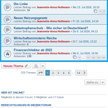
Die Linke
Letzter Beitrag von
Jeannette-Anna Hollmann
«
Mo 13. Jul 2026, 16:10
Antworten:
16
1
2
Neues Heizungsgesetz
Letzter Beitrag von
Jeannette-Anna Hollmann
«
Fr 10. Jul 2026, 14:19
Katastrophenschutz - Wie sicher ist Deutschland?
Letzter Beitrag von
Jeannette-Anna Hollmann
«
Do 9. Jul 2026, 04:13
Wirtschaftsministerin Reiche
Letzter Beitrag von
Jeannette-Anna Hollmann
«
Di 7. Jul 2026, 13:22
Antworten:
8
Finanzarchitektur ab 2022
Letzter Beitrag von
Jeannette-Anna Hollmann
«
Mo 6. Jul 2026, 19:30
Antworten:
138
1
11
12
13
14
…
Neues Thema
Seite
1
von
14
1
2
3
4
5
14
Nächste
329 Themen
…
Gehe zu
WER IST ONLINE?
Mitglieder in diesem Forum: 0 Mitglieder und 17 Gäste
BERECHTIGUNGEN IN DIESEM FORUM