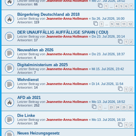
Letzter Beitrag von
Jeannette-Anna Hollmann
«
Mo 27. Jul 2026, 18:02
Antworten:
66
1
4
5
6
7
…
Bürgerkrieg Deutschland ab 2018
Letzter Beitrag von
Jeannette-Anna Hollmann
«
So 26. Jul 2026, 16:00
Antworten:
119
1
9
10
11
12
…
DER UNAUFFÄLLIG AUFFÄLLIGE SPAHN ( CDU)
Letzter Beitrag von
Jeannette-Anna Hollmann
«
Do 23. Jul 2026, 20:14
Antworten:
17
1
2
Neuwahlen ab 2026
Letzter Beitrag von
Jeannette-Anna Hollmann
«
Do 23. Jul 2026, 18:37
Antworten:
4
Digitalministerium ab 2025
Letzter Beitrag von
Jeannette-Anna Hollmann
«
Mi 15. Jul 2026, 23:42
Antworten:
7
Wehrdienst
Letzter Beitrag von
Jeannette-Anna Hollmann
«
Di 14. Jul 2026, 11:54
Antworten:
14
1
2
AFD ab 2021
Letzter Beitrag von
Jeannette-Anna Hollmann
«
Mo 13. Jul 2026, 18:52
Antworten:
252
1
23
24
25
26
…
Die Linke
Letzter Beitrag von
Jeannette-Anna Hollmann
«
Mo 13. Jul 2026, 16:10
Antworten:
16
1
2
Neues Heizungsgesetz