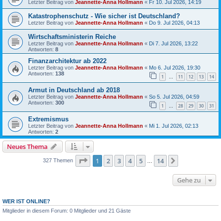
Letzter Beitrag von
Jeannette-Anna Hollmann
«
Fr 10. Jul 2026, 14:19
Katastrophenschutz - Wie sicher ist Deutschland?
Letzter Beitrag von
Jeannette-Anna Hollmann
«
Do 9. Jul 2026, 04:13
Wirtschaftsministerin Reiche
Letzter Beitrag von
Jeannette-Anna Hollmann
«
Di 7. Jul 2026, 13:22
Antworten:
8
Finanzarchitektur ab 2022
Letzter Beitrag von
Jeannette-Anna Hollmann
«
Mo 6. Jul 2026, 19:30
Antworten:
138
1
11
12
13
14
…
Armut in Deutschland ab 2018
Letzter Beitrag von
Jeannette-Anna Hollmann
«
So 5. Jul 2026, 04:59
Antworten:
300
1
28
29
30
31
…
Extremismus
Letzter Beitrag von
Jeannette-Anna Hollmann
«
Mi 1. Jul 2026, 02:13
Antworten:
2
Neues Thema
Seite
1
von
14
1
2
3
4
5
14
Nächste
327 Themen
…
Gehe zu
WER IST ONLINE?
Mitglieder in diesem Forum: 0 Mitglieder und 21 Gäste