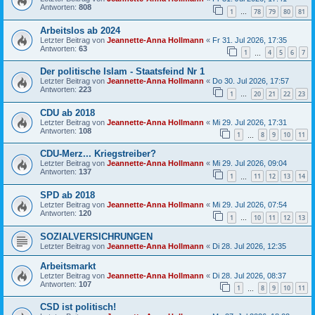
Antworten:
808
1
78
79
80
81
…
Arbeitslos ab 2024
Letzter Beitrag von
Jeannette-Anna Hollmann
«
Fr 31. Jul 2026, 17:35
Antworten:
63
1
4
5
6
7
…
Der politische Islam - Staatsfeind Nr 1
Letzter Beitrag von
Jeannette-Anna Hollmann
«
Do 30. Jul 2026, 17:57
Antworten:
223
1
20
21
22
23
…
CDU ab 2018
Letzter Beitrag von
Jeannette-Anna Hollmann
«
Mi 29. Jul 2026, 17:31
Antworten:
108
1
8
9
10
11
…
CDU-Merz... Kriegstreiber?
Letzter Beitrag von
Jeannette-Anna Hollmann
«
Mi 29. Jul 2026, 09:04
Antworten:
137
1
11
12
13
14
…
SPD ab 2018
Letzter Beitrag von
Jeannette-Anna Hollmann
«
Mi 29. Jul 2026, 07:54
Antworten:
120
1
10
11
12
13
…
SOZIALVERSICHRUNGEN
Letzter Beitrag von
Jeannette-Anna Hollmann
«
Di 28. Jul 2026, 12:35
Arbeitsmarkt
Letzter Beitrag von
Jeannette-Anna Hollmann
«
Di 28. Jul 2026, 08:37
Antworten:
107
1
8
9
10
11
…
CSD ist politisch!