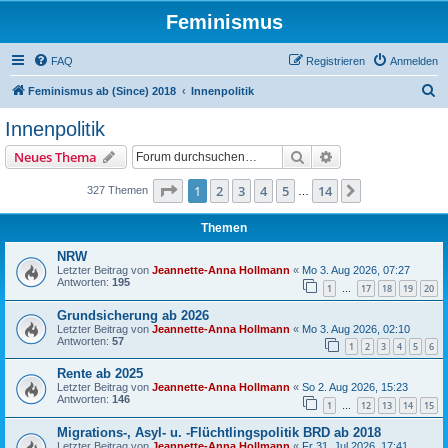
Feminismus
FAQ
Registrieren
Anmelden
S
Feminismus ab (Since) 2018
Innenpolitik
u
Innenpolitik
c
Suche
Erweiterte Suche
Neues Thema
h
e
Seite
1
von
14
1
2
3
4
5
14
Nächste
327 Themen
…
Themen
NRW
Letzter Beitrag von
Jeannette-Anna Hollmann
«
Mo 3. Aug 2026, 07:27
Antworten:
195
1
17
18
19
20
…
Grundsicherung ab 2026
Letzter Beitrag von
Jeannette-Anna Hollmann
«
Mo 3. Aug 2026, 02:10
Antworten:
57
1
2
3
4
5
6
Rente ab 2025
Letzter Beitrag von
Jeannette-Anna Hollmann
«
So 2. Aug 2026, 15:23
Antworten:
146
1
12
13
14
15
…
Migrations-, Asyl- u. -Flüchtlingspolitik BRD ab 2018
Letzter Beitrag von
Jeannette-Anna Hollmann
«
Fr 31. Jul 2026, 17:41