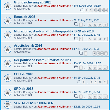
Grundsicherung ab 2026
Letzter Beitrag von
Jeannette-Anna Hollmann
«
Mo 3. Aug 2026, 02:10
Antworten:
57
1
2
3
4
5
6
Rente ab 2025
Letzter Beitrag von
Jeannette-Anna Hollmann
«
So 2. Aug 2026, 15:23
Antworten:
146
1
12
13
14
15
…
Migrations-, Asyl- u. -Flüchtlingspolitik BRD ab 2018
Letzter Beitrag von
Jeannette-Anna Hollmann
«
Fr 31. Jul 2026, 17:41
Antworten:
808
1
78
79
80
81
…
Arbeitslos ab 2024
Letzter Beitrag von
Jeannette-Anna Hollmann
«
Fr 31. Jul 2026, 17:35
Antworten:
63
1
4
5
6
7
…
Der politische Islam - Staatsfeind Nr 1
Letzter Beitrag von
Jeannette-Anna Hollmann
«
Do 30. Jul 2026, 17:57
Antworten:
223
1
20
21
22
23
…
CDU ab 2018
Letzter Beitrag von
Jeannette-Anna Hollmann
«
Mi 29. Jul 2026, 17:31
Antworten:
108
1
8
9
10
11
…
SPD ab 2018
Letzter Beitrag von
Jeannette-Anna Hollmann
«
Mi 29. Jul 2026, 07:54
Antworten:
120
1
10
11
12
13
…
SOZIALVERSICHRUNGEN
Letzter Beitrag von
Jeannette-Anna Hollmann
«
Di 28. Jul 2026, 12:35