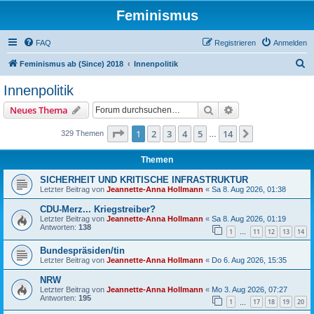
Feminismus
FAQ
Registrieren
Anmelden
S
Feminismus ab (Since) 2018
Innenpolitik
u
Innenpolitik
c
Suche
Erweiterte Suche
Neues Thema
h
e
Seite
1
von
14
1
2
3
4
5
14
Nächste
329 Themen
…
Themen
SICHERHEIT UND KRITISCHE INFRASTRUKTUR
Letzter Beitrag von
Jeannette-Anna Hollmann
«
Sa 8. Aug 2026, 01:38
CDU-Merz... Kriegstreiber?
Letzter Beitrag von
Jeannette-Anna Hollmann
«
Sa 8. Aug 2026, 01:19
Antworten:
138
1
11
12
13
14
…
Bundespräsiden/tin
Letzter Beitrag von
Jeannette-Anna Hollmann
«
Do 6. Aug 2026, 15:35
NRW
Letzter Beitrag von
Jeannette-Anna Hollmann
«
Mo 3. Aug 2026, 07:27
Antworten:
195
1
17
18
19
20
…