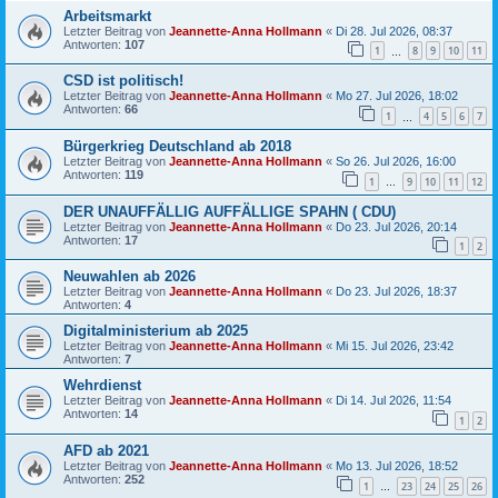
Arbeitsmarkt
Letzter Beitrag von
Jeannette-Anna Hollmann
«
Di 28. Jul 2026, 08:37
Antworten:
107
1
8
9
10
11
…
CSD ist politisch!
Letzter Beitrag von
Jeannette-Anna Hollmann
«
Mo 27. Jul 2026, 18:02
Antworten:
66
1
4
5
6
7
…
Bürgerkrieg Deutschland ab 2018
Letzter Beitrag von
Jeannette-Anna Hollmann
«
So 26. Jul 2026, 16:00
Antworten:
119
1
9
10
11
12
…
DER UNAUFFÄLLIG AUFFÄLLIGE SPAHN ( CDU)
Letzter Beitrag von
Jeannette-Anna Hollmann
«
Do 23. Jul 2026, 20:14
Antworten:
17
1
2
Neuwahlen ab 2026
Letzter Beitrag von
Jeannette-Anna Hollmann
«
Do 23. Jul 2026, 18:37
Antworten:
4
Digitalministerium ab 2025
Letzter Beitrag von
Jeannette-Anna Hollmann
«
Mi 15. Jul 2026, 23:42
Antworten:
7
Wehrdienst
Letzter Beitrag von
Jeannette-Anna Hollmann
«
Di 14. Jul 2026, 11:54
Antworten:
14
1
2
AFD ab 2021
Letzter Beitrag von
Jeannette-Anna Hollmann
«
Mo 13. Jul 2026, 18:52
Antworten:
252
1
23
24
25
26
…