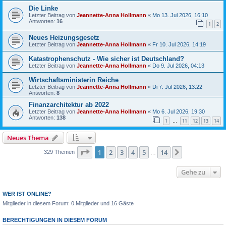
Die Linke
Letzter Beitrag von
Jeannette-Anna Hollmann
«
Mo 13. Jul 2026, 16:10
Antworten:
16
1
2
Neues Heizungsgesetz
Letzter Beitrag von
Jeannette-Anna Hollmann
«
Fr 10. Jul 2026, 14:19
Katastrophenschutz - Wie sicher ist Deutschland?
Letzter Beitrag von
Jeannette-Anna Hollmann
«
Do 9. Jul 2026, 04:13
Wirtschaftsministerin Reiche
Letzter Beitrag von
Jeannette-Anna Hollmann
«
Di 7. Jul 2026, 13:22
Antworten:
8
Finanzarchitektur ab 2022
Letzter Beitrag von
Jeannette-Anna Hollmann
«
Mo 6. Jul 2026, 19:30
Antworten:
138
1
11
12
13
14
…
Neues Thema
Seite
1
von
14
1
2
3
4
5
14
Nächste
329 Themen
…
Gehe zu
WER IST ONLINE?
Mitglieder in diesem Forum: 0 Mitglieder und 16 Gäste
BERECHTIGUNGEN IN DIESEM FORUM