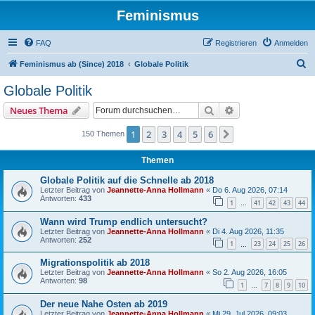
Feminismus
FAQ
Registrieren
Anmelden
S
Feminismus ab (Since) 2018
Globale Politik
u
Globale Politik
c
Suche
Erweiterte Suche
Neues Thema
h
e
1
2
3
4
5
6
Nächste
150 Themen
Themen
Globale Politik auf die Schnelle ab 2018
Letzter Beitrag von
Jeannette-Anna Hollmann
«
Do 6. Aug 2026, 07:14
Antworten:
433
1
41
42
43
44
…
Wann wird Trump endlich untersucht?
Letzter Beitrag von
Jeannette-Anna Hollmann
«
Di 4. Aug 2026, 11:35
Antworten:
252
1
23
24
25
26
…
Migrationspolitik ab 2018
Letzter Beitrag von
Jeannette-Anna Hollmann
«
So 2. Aug 2026, 16:05
Antworten:
98
1
7
8
9
10
…
Der neue Nahe Osten ab 2019
Letzter Beitrag von
Jeannette-Anna Hollmann
«
Mi 29. Jul 2026, 09:03