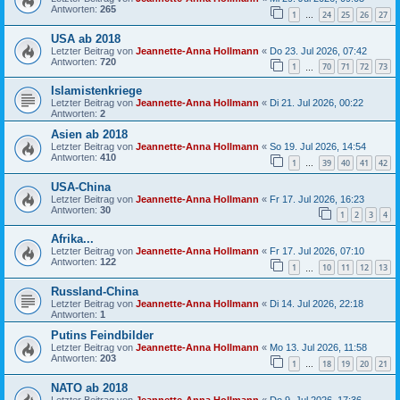
Antworten:
265
1
24
25
26
27
…
USA ab 2018
Letzter Beitrag von
Jeannette-Anna Hollmann
«
Do 23. Jul 2026, 07:42
Antworten:
720
1
70
71
72
73
…
Islamistenkriege
Letzter Beitrag von
Jeannette-Anna Hollmann
«
Di 21. Jul 2026, 00:22
Antworten:
2
Asien ab 2018
Letzter Beitrag von
Jeannette-Anna Hollmann
«
So 19. Jul 2026, 14:54
Antworten:
410
1
39
40
41
42
…
USA-China
Letzter Beitrag von
Jeannette-Anna Hollmann
«
Fr 17. Jul 2026, 16:23
Antworten:
30
1
2
3
4
Afrika...
Letzter Beitrag von
Jeannette-Anna Hollmann
«
Fr 17. Jul 2026, 07:10
Antworten:
122
1
10
11
12
13
…
Russland-China
Letzter Beitrag von
Jeannette-Anna Hollmann
«
Di 14. Jul 2026, 22:18
Antworten:
1
Putins Feindbilder
Letzter Beitrag von
Jeannette-Anna Hollmann
«
Mo 13. Jul 2026, 11:58
Antworten:
203
1
18
19
20
21
…
NATO ab 2018
Letzter Beitrag von
Jeannette-Anna Hollmann
«
Do 9. Jul 2026, 17:36