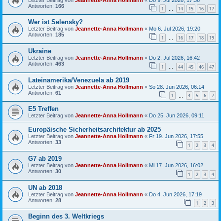
Antworten:
166
1
14
15
16
17
…
Wer ist Selensky?
Letzter Beitrag von
Jeannette-Anna Hollmann
«
Mo 6. Jul 2026, 19:20
Antworten:
185
1
16
17
18
19
…
Ukraine
Letzter Beitrag von
Jeannette-Anna Hollmann
«
Do 2. Jul 2026, 16:42
Antworten:
463
1
44
45
46
47
…
Lateinamerika/Venezuela ab 2019
Letzter Beitrag von
Jeannette-Anna Hollmann
«
So 28. Jun 2026, 06:14
Antworten:
61
1
4
5
6
7
…
E5 Treffen
Letzter Beitrag von
Jeannette-Anna Hollmann
«
Do 25. Jun 2026, 09:11
Europäische Sicherheitsarchitektur ab 2025
Letzter Beitrag von
Jeannette-Anna Hollmann
«
Fr 19. Jun 2026, 17:55
Antworten:
33
1
2
3
4
G7 ab 2019
Letzter Beitrag von
Jeannette-Anna Hollmann
«
Mi 17. Jun 2026, 16:02
Antworten:
30
1
2
3
4
UN ab 2018
Letzter Beitrag von
Jeannette-Anna Hollmann
«
Do 4. Jun 2026, 17:19
Antworten:
28
1
2
3
Beginn des 3. Weltkriegs