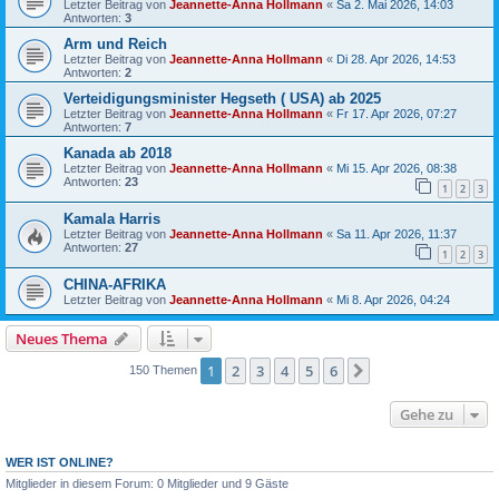
Letzter Beitrag von
Jeannette-Anna Hollmann
«
Sa 2. Mai 2026, 14:03
Antworten:
3
Arm und Reich
Letzter Beitrag von
Jeannette-Anna Hollmann
«
Di 28. Apr 2026, 14:53
Antworten:
2
Verteidigungsminister Hegseth ( USA) ab 2025
Letzter Beitrag von
Jeannette-Anna Hollmann
«
Fr 17. Apr 2026, 07:27
Antworten:
7
Kanada ab 2018
Letzter Beitrag von
Jeannette-Anna Hollmann
«
Mi 15. Apr 2026, 08:38
Antworten:
23
1
2
3
Kamala Harris
Letzter Beitrag von
Jeannette-Anna Hollmann
«
Sa 11. Apr 2026, 11:37
Antworten:
27
1
2
3
CHINA-AFRIKA
Letzter Beitrag von
Jeannette-Anna Hollmann
«
Mi 8. Apr 2026, 04:24
Neues Thema
1
2
3
4
5
6
Nächste
150 Themen
Gehe zu
WER IST ONLINE?
Mitglieder in diesem Forum: 0 Mitglieder und 9 Gäste