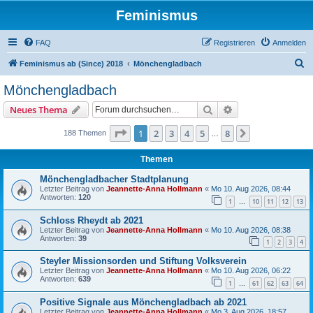
Feminismus
FAQ
Registrieren
Anmelden
S
Feminismus ab (Since) 2018
Mönchengladbach
u
Mönchengladbach
c
Suche
Erweiterte Suche
Neues Thema
h
e
Seite
1
von
8
1
2
3
4
5
8
Nächste
188 Themen
…
Themen
Mönchengladbacher Stadtplanung
Letzter Beitrag von
Jeannette-Anna Hollmann
«
Mo 10. Aug 2026, 08:44
Antworten:
120
1
10
11
12
13
…
Schloss Rheydt ab 2021
Letzter Beitrag von
Jeannette-Anna Hollmann
«
Mo 10. Aug 2026, 08:38
Antworten:
39
1
2
3
4
Steyler Missionsorden und Stiftung Volksverein
Letzter Beitrag von
Jeannette-Anna Hollmann
«
Mo 10. Aug 2026, 06:22
Antworten:
639
1
61
62
63
64
…
Positive Signale aus Mönchengladbach ab 2021
Letzter Beitrag von
Jeannette-Anna Hollmann
«
Mo 3. Aug 2026, 18:57