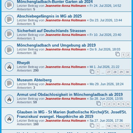
Mönchengladbach-Bunter Garten ab 2024
Letzter Beitrag von
Jeannette-Anna Hollmann
«
Fr 24. Jul 2026, 14:52
Antworten:
5
Abschiebegefängnis in MG ab 2025
Letzter Beitrag von
Jeannette-Anna Hollmann
«
Do 23. Jul 2026, 13:44
Antworten:
5
Sicherheit auf Deutschlands Strassen
Letzter Beitrag von
Jeannette-Anna Hollmann
«
Fr 10. Jul 2026, 23:40
Antworten:
1
Mönchengladbach und Umgebung ab 2019
Letzter Beitrag von
Jeannette-Anna Hollmann
«
Do 9. Jul 2026, 18:03
Antworten:
11
1
2
Rheydt
Letzter Beitrag von
Jeannette-Anna Hollmann
«
Mi 1. Jul 2026, 21:22
Antworten:
290
1
27
28
29
30
…
Museum Abteiberg
Letzter Beitrag von
Jeannette-Anna Hollmann
«
Mo 29. Jun 2026, 18:24
Antworten:
3
Armut und Obdachlosigkeit in Mönchengladbach ab 2019
Letzter Beitrag von
Jeannette-Anna Hollmann
«
So 28. Jun 2026, 13:55
Antworten:
59
1
2
3
4
5
6
Glauben in MG - St Marien (katholische Kirche)/St. Josef/St.
Franziskus/ evangel. Hauptkirche ab 2019
Letzter Beitrag von
Jeannette-Anna Hollmann
«
Sa 27. Jun 2026, 17:36
Antworten:
160
1
14
15
16
17
…