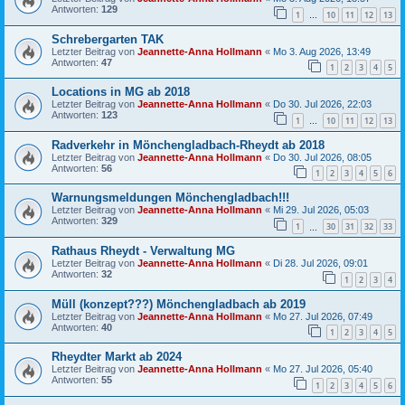
Antworten:
129
1
10
11
12
13
…
Schrebergarten TAK
Letzter Beitrag von
Jeannette-Anna Hollmann
«
Mo 3. Aug 2026, 13:49
Antworten:
47
1
2
3
4
5
Locations in MG ab 2018
Letzter Beitrag von
Jeannette-Anna Hollmann
«
Do 30. Jul 2026, 22:03
Antworten:
123
1
10
11
12
13
…
Radverkehr in Mönchengladbach-Rheydt ab 2018
Letzter Beitrag von
Jeannette-Anna Hollmann
«
Do 30. Jul 2026, 08:05
Antworten:
56
1
2
3
4
5
6
Warnungsmeldungen Mönchengladbach!!!
Letzter Beitrag von
Jeannette-Anna Hollmann
«
Mi 29. Jul 2026, 05:03
Antworten:
329
1
30
31
32
33
…
Rathaus Rheydt - Verwaltung MG
Letzter Beitrag von
Jeannette-Anna Hollmann
«
Di 28. Jul 2026, 09:01
Antworten:
32
1
2
3
4
Müll (konzept???) Mönchengladbach ab 2019
Letzter Beitrag von
Jeannette-Anna Hollmann
«
Mo 27. Jul 2026, 07:49
Antworten:
40
1
2
3
4
5
Rheydter Markt ab 2024
Letzter Beitrag von
Jeannette-Anna Hollmann
«
Mo 27. Jul 2026, 05:40
Antworten:
55
1
2
3
4
5
6