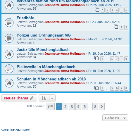
Verkehrssituation rund um Mönchengladbach ab 2019
Letzter Beitrag von
Jeannette-Anna Hollmann
«
Do 25. Jun 2026, 13:12
Antworten:
59
1
2
3
4
5
6
Friedhöfe
Letzter Beitrag von
Jeannette-Anna Hollmann
«
Di 23. Jun 2026, 02:39
Antworten:
12
1
2
Polizei und Ordnungsamt MG
Letzter Beitrag von
Jeannette-Anna Hollmann
«
Mo 22. Jun 2026, 14:32
Antworten:
4
Justizfälle Mönchengladbach
Letzter Beitrag von
Jeannette-Anna Hollmann
«
Fr 19. Jun 2026, 11:47
Antworten:
84
1
6
7
8
9
…
Pleitewelle in Mönchengladbach
Letzter Beitrag von
Jeannette-Anna Hollmann
«
Fr 19. Jun 2026, 11:29
Schulen in Mönchengladbach ab 2018
Letzter Beitrag von
Jeannette-Anna Hollmann
«
Do 11. Jun 2026, 16:44
Antworten:
70
1
5
6
7
8
…
Neues Thema
Seite
1
von
8
1
2
3
4
5
8
Nächste
188 Themen
…
Gehe zu
WER IST ONLINE?