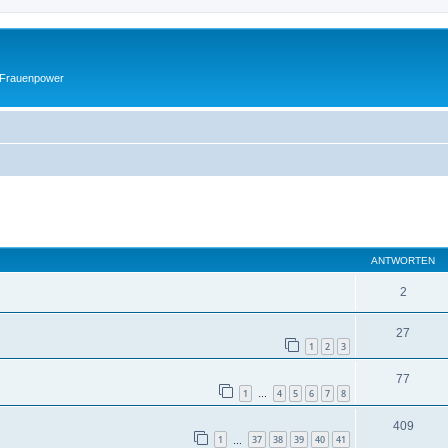
 Frauenpower
eiterte Suche
ANTWORTEN
2
27
1
2
3
77
1
4
5
6
7
8
…
409
1
37
38
39
40
41
…