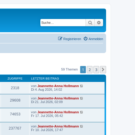
Suche
Erweiterte Suche
Registrieren
Anmelden
1
2
3
Nächste
59 Themen
ZUGRIFFE
LETZTER BEITRAG
von
Jeannette-Anna Hollmann
2318
Di 4. Aug 2026, 14:02
von
Jeannette-Anna Hollmann
29608
Di 21. Jul 2026, 02:09
von
Jeannette-Anna Hollmann
74653
Fr 17. Jul 2026, 05:42
von
Jeannette-Anna Hollmann
237767
Fr 10. Jul 2026, 17:47