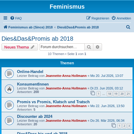
Feminismus
FAQ
Registrieren
Anmelden
S
Feminismus ab (Since) 2018
Dies&Das&Promis ab 2018
u
Dies&Das&Promis ab 2018
c
Suche
Erweiterte Suche
Neues Thema
h
10 Themen • Seite
1
von
1
e
Themen
Online-Handel
Letzter Beitrag von
Jeannette-Anna Hollmann
«
Mo 20. Jul 2026, 13:07
KonsumentInnen
Letzter Beitrag von
Jeannette-Anna Hollmann
«
Di 23. Jun 2026, 03:12
Antworten:
200
1
18
19
20
21
…
Promis vs Promis, Klatsch und Tratsch
Letzter Beitrag von
Jeannette-Anna Hollmann
«
Mo 22. Jun 2026, 13:50
Antworten:
5
Discounter ab 2024
Letzter Beitrag von
Jeannette-Anna Hollmann
«
Do 26. Mär 2026, 06:34
Antworten:
20
1
2
3
Dies&Dass bis und ab 2018