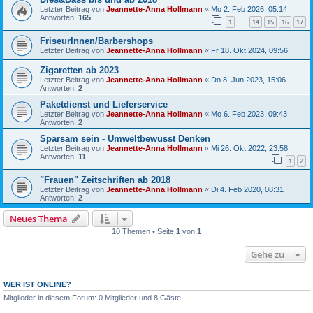
Letzter Beitrag von
Jeannette-Anna Hollmann
«
Mo 2. Feb 2026, 05:14
Antworten:
165
1
14
15
16
17
…
FriseurInnen/Barbershops
Letzter Beitrag von
Jeannette-Anna Hollmann
«
Fr 18. Okt 2024, 09:56
Zigaretten ab 2023
Letzter Beitrag von
Jeannette-Anna Hollmann
«
Do 8. Jun 2023, 15:06
Antworten:
2
Paketdienst und Lieferservice
Letzter Beitrag von
Jeannette-Anna Hollmann
«
Mo 6. Feb 2023, 09:43
Antworten:
2
Sparsam sein - Umweltbewusst Denken
Letzter Beitrag von
Jeannette-Anna Hollmann
«
Mi 26. Okt 2022, 23:58
Antworten:
11
1
2
"Frauen" Zeitschriften ab 2018
Letzter Beitrag von
Jeannette-Anna Hollmann
«
Di 4. Feb 2020, 08:31
Antworten:
2
Neues Thema
10 Themen • Seite
1
von
1
Gehe zu
WER IST ONLINE?
Mitglieder in diesem Forum: 0 Mitglieder und 8 Gäste