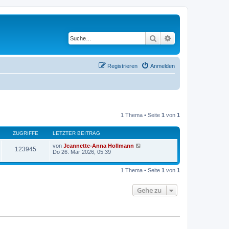
Suche
Erweiterte Suche
Registrieren
Anmelden
1 Thema • Seite
1
von
1
ZUGRIFFE
LETZTER BEITRAG
von
Jeannette-Anna Hollmann
123945
Do 26. Mär 2026, 05:39
1 Thema • Seite
1
von
1
Gehe zu