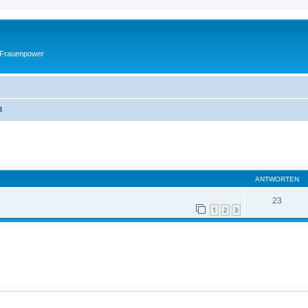
 Frauenpower
8
eiterte Suche
ANTWORTEN
23
1
2
3