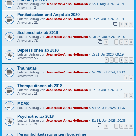
Letzter Beitrag von
Jeannette-Anna Hollmann
«
Sa 1. Aug 2026, 04:19
Antworten:
3
Panikattacken und Angst ab 2020
Letzter Beitrag von
Jeannette-Anna Hollmann
«
Fr 24. Jul 2026, 20:14
Antworten:
21
1
2
3
Seelenschutz ab 2018
Letzter Beitrag von
Jeannette-Anna Hollmann
«
Do 23. Jul 2026, 05:15
Antworten:
72
1
5
6
7
8
…
Depressionen ab 2018
Letzter Beitrag von
Jeannette-Anna Hollmann
«
Di 21. Jul 2026, 09:19
Antworten:
56
1
2
3
4
5
6
Traumatas
Letzter Beitrag von
Jeannette-Anna Hollmann
«
Mo 20. Jul 2026, 16:12
Antworten:
10
1
2
Therapeutinnen ab 2018
Letzter Beitrag von
Jeannette-Anna Hollmann
«
Fr 10. Jul 2026, 05:21
Antworten:
13
1
2
MCAS
Letzter Beitrag von
Jeannette-Anna Hollmann
«
So 28. Jun 2026, 14:37
Psychiatrie ab 2018
Letzter Beitrag von
Jeannette-Anna Hollmann
«
Sa 13. Jun 2026, 20:36
Antworten:
71
1
5
6
7
8
…
Persönlichkeitsstörungen/borderline