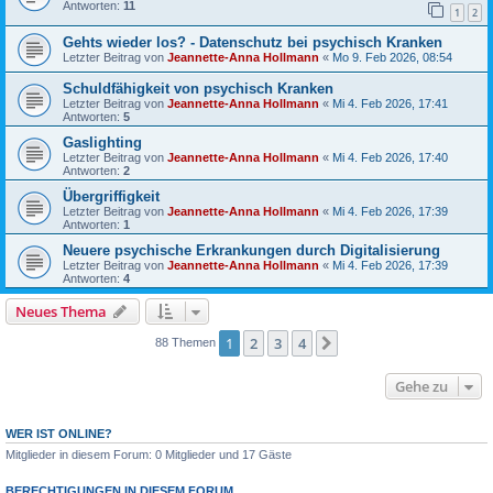
Antworten:
11
1
2
Gehts wieder los? - Datenschutz bei psychisch Kranken
Letzter Beitrag von
Jeannette-Anna Hollmann
«
Mo 9. Feb 2026, 08:54
Schuldfähigkeit von psychisch Kranken
Letzter Beitrag von
Jeannette-Anna Hollmann
«
Mi 4. Feb 2026, 17:41
Antworten:
5
Gaslighting
Letzter Beitrag von
Jeannette-Anna Hollmann
«
Mi 4. Feb 2026, 17:40
Antworten:
2
Übergriffigkeit
Letzter Beitrag von
Jeannette-Anna Hollmann
«
Mi 4. Feb 2026, 17:39
Antworten:
1
Neuere psychische Erkrankungen durch Digitalisierung
Letzter Beitrag von
Jeannette-Anna Hollmann
«
Mi 4. Feb 2026, 17:39
Antworten:
4
Neues Thema
1
2
3
4
Nächste
88 Themen
Gehe zu
WER IST ONLINE?
Mitglieder in diesem Forum: 0 Mitglieder und 17 Gäste
BERECHTIGUNGEN IN DIESEM FORUM