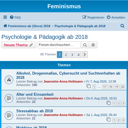
Feminismus
FAQ
Registrieren
Anmelden
S
Feminismus ab (Since) 2018
Psychologie & Pädagogik ab 2018
u
Psychologie & Pädagogik ab 2018
c
Suche
Erweiterte Suche
Neues Thema
h
e
1
2
3
4
Nächste
88 Themen
Themen
Alkohol, Drogenmafias, Cybersucht und Suchtverhalten ab
2018
Letzter Beitrag von
Jeannette-Anna Hollmann
«
Fr 7. Aug 2026, 13:38
Antworten:
190
1
17
18
19
20
…
Alter und Einsamkeit
Letzter Beitrag von
Jeannette-Anna Hollmann
«
Do 6. Aug 2026, 16:01
Antworten:
22
1
2
3
Stressabbau ab 2018
Letzter Beitrag von
Jeannette-Anna Hollmann
«
Sa 1. Aug 2026, 05:44
Antworten:
21
1
2
3
Mobbing ab 2019