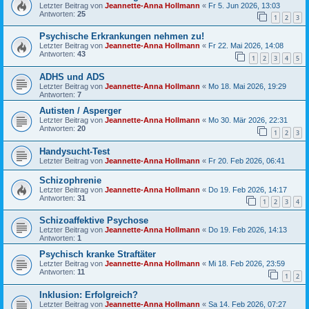
Letzter Beitrag von
Jeannette-Anna Hollmann
«
Fr 5. Jun 2026, 13:03
Antworten:
25
1
2
3
Psychische Erkrankungen nehmen zu!
Letzter Beitrag von
Jeannette-Anna Hollmann
«
Fr 22. Mai 2026, 14:08
Antworten:
43
1
2
3
4
5
ADHS und ADS
Letzter Beitrag von
Jeannette-Anna Hollmann
«
Mo 18. Mai 2026, 19:29
Antworten:
7
Autisten / Asperger
Letzter Beitrag von
Jeannette-Anna Hollmann
«
Mo 30. Mär 2026, 22:31
Antworten:
20
1
2
3
Handysucht-Test
Letzter Beitrag von
Jeannette-Anna Hollmann
«
Fr 20. Feb 2026, 06:41
Schizophrenie
Letzter Beitrag von
Jeannette-Anna Hollmann
«
Do 19. Feb 2026, 14:17
Antworten:
31
1
2
3
4
Schizoaffektive Psychose
Letzter Beitrag von
Jeannette-Anna Hollmann
«
Do 19. Feb 2026, 14:13
Antworten:
1
Psychisch kranke Straftäter
Letzter Beitrag von
Jeannette-Anna Hollmann
«
Mi 18. Feb 2026, 23:59
Antworten:
11
1
2
Inklusion: Erfolgreich?
Letzter Beitrag von
Jeannette-Anna Hollmann
«
Sa 14. Feb 2026, 07:27